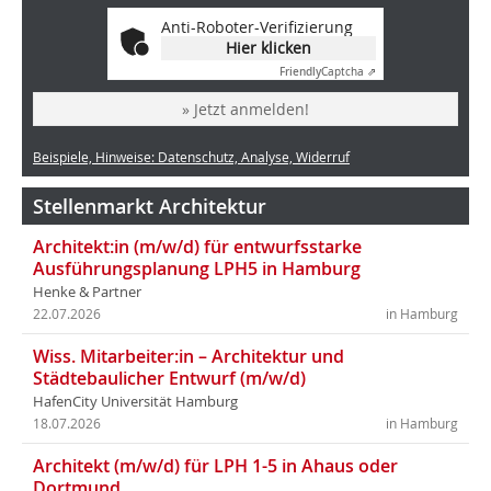
Anti-Roboter-Verifizierung
Hier klicken
Friendly
Captcha ⇗
» Jetzt anmelden!
Beispiele, Hinweise: Datenschutz, Analyse, Widerruf
Stellenmarkt Architektur
Architekt:in (m/w/d) für entwurfsstarke
Ausführungsplanung LPH5 in Hamburg
Henke & Partner
22.07.2026
in Hamburg
Wiss. Mitarbeiter:in – Architektur und
Städtebaulicher Entwurf (m/w/d)
HafenCity Universität Hamburg
18.07.2026
in Hamburg
Architekt (m/w/d) für LPH 1-5 in Ahaus oder
Dortmund