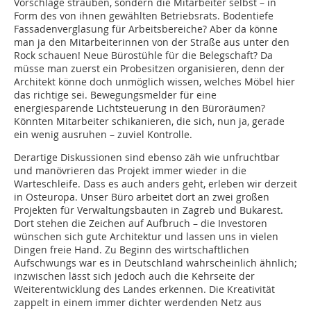
Vorschläge sträuben, sondern die Mitarbeiter selbst – in
Form des von ihnen gewählten Betriebsrats. Bodentiefe
Fassadenverglasung für Arbeitsbereiche? Aber da könne
man ja den Mitarbeiterinnen von der Straße aus unter den
Rock schauen! Neue Bürostühle für die Belegschaft? Da
müsse man zuerst ein Probesitzen organisieren, denn der
Architekt könne doch unmöglich wissen, welches Möbel hier
das richtige sei. Bewegungsmelder für eine
energiesparende Lichtsteuerung in den Büroräumen?
Könnten Mitarbeiter schikanieren, die sich, nun ja, gerade
ein wenig ausruhen – zuviel Kontrolle.
Derartige Diskussionen sind ebenso zäh wie unfruchtbar
und manövrieren das Projekt immer wieder in die
Warteschleife. Dass es auch anders geht, erleben wir derzeit
in Osteuropa. Unser Büro arbeitet dort an zwei großen
Projekten für Verwaltungsbauten in Zagreb und Bukarest.
Dort stehen die Zeichen auf Aufbruch – die Investoren
wünschen sich gute Architektur und lassen uns in vielen
Dingen freie Hand. Zu Beginn des wirtschaftlichen
Aufschwungs war es in Deutschland wahrscheinlich ähnlich;
inzwischen lässt sich jedoch auch die Kehrseite der
Weiterentwicklung des Landes erkennen. Die Kreativität
zappelt in einem immer dichter werdenden Netz aus