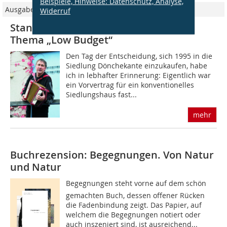
Beispiele, Hinweise: Datenschutz, Analyse,
Ausgabe 11/2008
Widerruf
Standpunkt II Hartmut Schmidt zum
Thema „Low Budget“
Den Tag der Entscheidung, sich 1995 in die
Siedlung Dönchekante einzukaufen, habe
ich in lebhafter Erinnerung: Eigentlich war
ein Vorvertrag für ein konventionelles
Siedlungshaus fast...
mehr
Buchrezension: Begegnungen. Von Natur
und Natur
Begegnungen steht vorne auf dem schön
gemachten Buch, dessen offener Rücken
die Fadenbindung zeigt. Das Papier, auf
welchem die Begegnungen notiert oder
auch inszeniert sind, ist ausreichend...