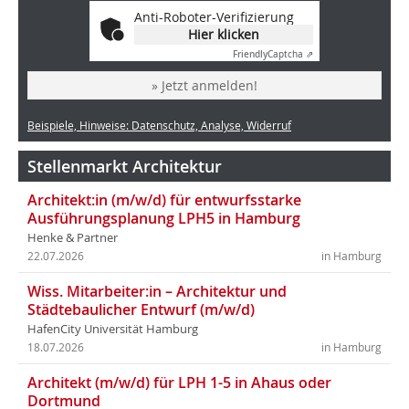
Anti-Roboter-Verifizierung
Hier klicken
Friendly
Captcha ⇗
» Jetzt anmelden!
Beispiele, Hinweise: Datenschutz, Analyse, Widerruf
Stellenmarkt Architektur
Architekt:in (m/w/d) für entwurfsstarke
Ausführungsplanung LPH5 in Hamburg
Henke & Partner
22.07.2026
in Hamburg
Wiss. Mitarbeiter:in – Architektur und
Städtebaulicher Entwurf (m/w/d)
HafenCity Universität Hamburg
18.07.2026
in Hamburg
Architekt (m/w/d) für LPH 1-5 in Ahaus oder
Dortmund