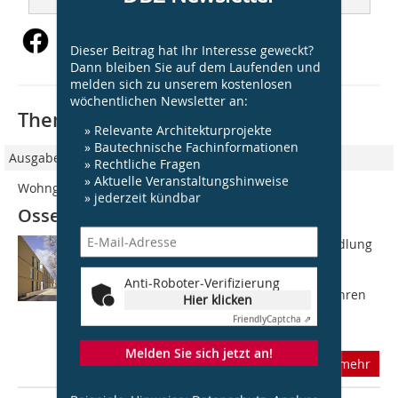
Dieser Beitrag hat Ihr Interesse geweckt?
Dann bleiben Sie auf dem Laufenden und
melden sich zu unserem kostenlosen
wöchentlichen Newsletter an:
Thematisch passende Artikel:
» Relevante Architekturprojekte
» Bautechnische Fachinformationen
Ausgabe 04/2020
» Rechtliche Fragen
» Aktuelle Veranstaltungshinweise
Wohngemeinschaften mit Garten
» jederzeit kündbar
Ossendorfer Gartenhöfe, Köln
Die Ossendorfer Gartenhöfe, eine Siedlung
mit zehn in Nord-Süd-Richtung lang
gestreckten, zweigeschossigen
Anti-Roboter-Verifizierung
Wohnriegeln, wurde in den 1930er-Jahren
Hier klicken
am westlichen Kölner Stadtrand in
Friendly
Captcha ⇗
Ossendorf...
Melden Sie sich jetzt an!
mehr