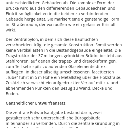
unterschiedlichen Gebäuden ab. Die komplexe Form der
Brücke wird aus den differierenden Gebäudeachsen und
Eintrittsmöglichkeiten in die beiden zu verbindenden
Gebäude hergeleitet. Sie markiert eine eigenständige Form
im Straßenraum, der von außen wie ein gefasster Kristall
wirkt.
Der Zentralpylon, in dem sich diese Baufluchten
verschneiden, trägt die gesamte Konstruktion. Somit werden
keine Vertikallasten in die Bestandsgebäude eingeleitet. Die
Tragstruktur der 37 m langen, geknickten Brücke besteht aus
Stahlrohren, auf denen die trapez- und dreiecksförmigen,
zum Teil sehr spitz zulaufenden Glaselemente direkt
aufliegen. In dieser allseitig umschlossenen, facettierten
„Tube“ führt in 5 m Höhe ein Metallsteg über die Holzstraße.
Zusätzlich verwischt ein aufgedruckter Verlauf mit zu- und
abnehmenden Punkten den Bezug zu Wand, Decke und
Boden.
Ganzheitlicher Entwurfsansatz
Die zentrale Entwurfsaufgabe bestand darin, zwei
gestalterisch sehr unterschiedliche Bürogebäude
miteinander zu verbinden. Durch die zentrale Gründung in