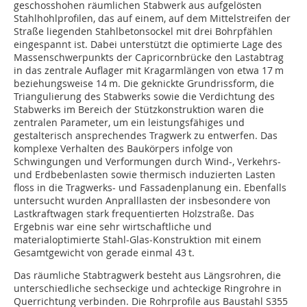
geschosshohen räumlichen Stabwerk aus aufgelösten
Stahlhohlprofilen, das auf einem, auf dem Mittelstreifen der
Straße liegenden Stahlbetonsockel mit drei Bohrpfählen
eingespannt ist. Dabei unterstützt die optimierte Lage des
Massenschwerpunkts der Capricornbrücke den Lastabtrag
in das zentrale Auflager mit Kragarmlängen von etwa 17 m
beziehungsweise 14 m. Die geknickte Grundrissform, die
Triangulierung des Stabwerks sowie die Verdichtung des
Stabwerks im Bereich der Stützkonstruktion waren die
zentralen Parameter, um ein leistungsfähiges und
gestalterisch ansprechendes Tragwerk zu entwerfen. Das
komplexe Verhalten des Baukörpers infolge von
Schwingungen und Verformungen durch Wind-, Verkehrs-
und Erdbebenlasten sowie thermisch induzierten Lasten
floss in die Tragwerks- und Fassadenplanung ein. Ebenfalls
untersucht wurden Anpralllasten der insbesondere von
Lastkraftwagen stark frequentierten Holzstraße. Das
Ergebnis war eine sehr wirtschaftliche und
materialoptimierte Stahl-Glas-Konstruktion mit einem
Gesamtgewicht von gerade einmal 43 t.
Das räumliche Stabtragwerk besteht aus Längsrohren, die
unterschiedliche sechseckige und achteckige Ringrohre in
Querrichtung verbinden. Die Rohrprofile aus Baustahl S355