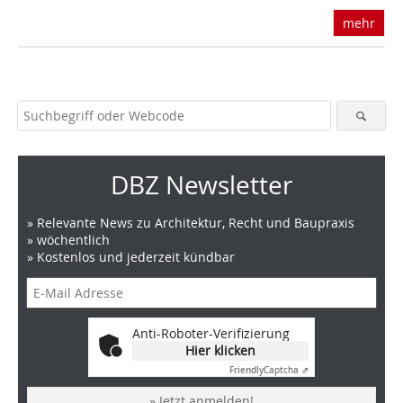
mehr
DBZ Newsletter
» Relevante News zu Architektur, Recht und Baupraxis
» wöchentlich
» Kostenlos und jederzeit kündbar
Anti-Roboter-Verifizierung
Hier klicken
Friendly
Captcha ⇗
» Jetzt anmelden!