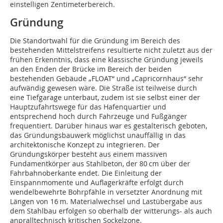
einstelligen Zentimeterbereich.
Gründung
Die Standortwahl für die Gründung im Bereich des
bestehenden Mittelstreifens resultierte nicht zuletzt aus der
frühen Erkenntnis, dass eine klassische Gründung jeweils
an den Enden der Brücke im Bereich der beiden
bestehenden Gebäude „FLOAT“ und „Capricornhaus“ sehr
aufwändig gewesen wäre. Die Straße ist teilweise durch
eine Tiefgarage unterbaut, zudem ist sie selbst einer der
Hauptzufahrtswege für das Hafenquartier und
entsprechend hoch durch Fahrzeuge und Fußgänger
frequentiert. Darüber hinaus war es gestalterisch geboten,
das Gründungsbauwerk möglichst unauffällig in das
architektonische Konzept zu integrieren. Der
Gründungskörper besteht aus einem massiven
Fundamentkörper aus Stahlbeton, der 80 cm über der
Fahrbahnoberkante endet. Die Einleitung der
Einspannmomente und Auflagerkräfte erfolgt durch
wendelbewehrte Bohrpfähle in versetzter Anordnung mit
Längen von 16 m. Materialwechsel und Lastübergabe aus
dem Stahlbau erfolgen so oberhalb der witterungs- als auch
anpralltechnisch kritischen Sockelzone.