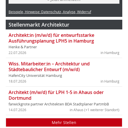
Beispiele, Hinweise: Datenschutz, Analyse, Widerruf
Stellenmarkt Architektur
Architekt:in (m/w/d) für entwurfsstarke
Ausführungsplanung LPH5 in Hamburg
Henke & Partner
22.07.2026
in Hamburg
Wiss. Mitarbeiter:in – Architektur und
Städtebaulicher Entwurf (m/w/d)
HafenCity Universität Hamburg
18.07.2026
in Hamburg
Architekt (m/w/d) für LPH 1-5 in Ahaus oder
Dortmund
farwickgrote partner Architekten BDA Stadtplaner PartmbB
14.07.2026
in Ahaus (+1 weiterer Standort)
Mehr Stellen