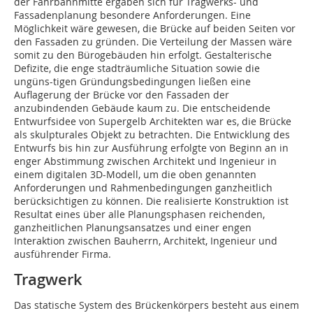
der Fahrbahnmitte ergaben sich für Tragwerks- und
Fassadenplanung besondere Anforderungen. Eine
Möglichkeit wäre gewesen, die Brücke auf beiden Seiten vor
den Fassaden zu gründen. Die Verteilung der Massen wäre
somit zu den Bürogebäuden hin erfolgt. Gestalterische
Defizite, die enge stadträumliche Situation sowie die
ungüns-tigen Gründungsbedingungen ließen eine
Auflagerung der Brücke vor den Fassaden der
anzubindenden Gebäude kaum zu. Die entscheidende
Entwurfsidee von Supergelb Architekten war es, die Brücke
als skulpturales Objekt zu betrachten. Die Entwicklung des
Entwurfs bis hin zur Ausführung erfolgte von Beginn an in
enger Abstimmung zwischen Architekt und Ingenieur in
einem digitalen 3D-Modell, um die oben genannten
Anforderungen und Rahmenbedingungen ganzheitlich
berücksichtigen zu können. Die realisierte Konstruktion ist
Resultat eines über alle Planungsphasen reichenden,
ganzheitlichen Planungsansatzes und einer engen
Interaktion zwischen Bauherrn, Architekt, Ingenieur und
ausführender Firma.
Tragwerk
Das statische System des Brückenkörpers besteht aus einem