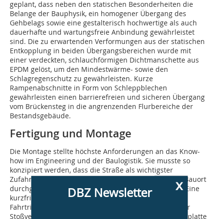
geplant, dass neben den statischen Besonderheiten die
Belange der Bauphysik, ein homogener Übergang des
Gehbelags sowie eine gestalterisch hochwertige als auch
dauerhafte und wartungsfreie Anbindung gewährleistet
sind. Die zu erwartenden Verformungen aus der statischen
Entkopplung in beiden Übergangsbereichen wurde mit
einer verdeckten, schlauchförmigen Dichtmanschette aus
EPDM gelöst, um den Mindestwärme- sowie den
Schlagregenschutz zu gewährleisten. Kurze
Rampenabschnitte in Form von Schleppblechen
gewährleisten einen barrierefreien und sicheren Übergang
vom Brückensteg in die angrenzenden Flurbereiche der
Bestandsgebäude.
Fertigung und Montage
Die Montage stellte höchste Anforderungen an das Know-
how im Engineering und der Baulogis­tik. Sie musste so
konzipiert werden, dass die Straße als wichtigster
Zufahrtsweg in das Hafenquartier und gleichzeitiger Bauort
x
durchgängig offengehalten gehalten werden konnte. Eine
DBZ Newsletter
kurzfristige, wechselseitige Sperrung in jeweils eine
Fahrtrichtung war zugelassen. Die Passgenauigkeit der
Stoßverbindungen wurde im Werk mittels Schablonenplatte