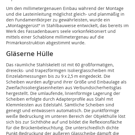
Um den millimetergenauen Einbau während der Montage
und die Lasteinleitung möglichst gleich- und planmäßig in
den Fundamentkörper zu gewährleisten, wurde ein
„Montagegerüst“ in Stahlbauweise entwickelt, das bereits im
Werk des Fassadenbauers seele vorkonfektioniert und
mittels einer Schablone millimetergenau auf die
Primärkonstruktion abgestimmt wurde.
Gläserne Hülle
Das räumliche Stahlskelett ist mit 60 großformatigen,
dreiecks- und trapezförmigen Isolierglasscheiben mit
Einzelabmessungen bis zu 9 x 2,5 m eingedeckt. Die
Scheiben wurden aufgrund ihrer Größe und Einbaulage als
Zweifachisolierglaseinheiten aus Verbundsicherheitsglas
hergestellt. Die umlaufende, linienförmige Lagerung der
Scheiben erfolgte durch Adapterprofile aus Stahl mit
Klemmleisten aus Edelstahl. Sämtliche Scheiben sind
geneigt und entwässern automatisch. Die punktförmige
weiße Bedruckung im unteren Bereich der Objekthülle löst
sich bis zur Sichthöhe auf und bildet die Reflexionsfläche
für die Brückenbeleuchtung. Die unterschiedlich dichte
Punkt-Bedruckung der äußeren Glasscheibe dämpft die