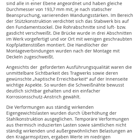
sind alle in einer Ebene angeordnet und haben gleiche
Durchmesser von 193,7 mm mit, je nach statischer
Beanspruchung, variierenden Wandungsstärken. Im Bereich
der Stützkonstruktion verdichtet sich das Stabwerk bis auf
den Fundamentsockel. Die Rohrabschnitte sind luft- bzw.
gasdicht verschweißt. Die Brücke wurde in drei Abschnitten
im Werk vorgefertigt und vor Ort mit wenigen geschraubten
Kopfplattenstößen montiert. Die Handlöcher der
Montageverbindungen wurden nach der Montage mit
Deckeln zugeschweißt.
Angesichts der geforderten Ausführungsqualität waren die
unmittelbare Sichtbarkeit des Tragwerks sowie deren
gewünschte „haptische Erreichbarkeit“ auf der Innenseite
wichtige Aspekte. So wurden die Schweißnähte bewusst
deutlich sichtbar gehalten und ein einfacher
Korrosionsschutz-Anstrich gewählt.
Die Verformungen aus ständig wirkenden
Eigengewichtslasten wurden durch Überhöhung der
Stahlkonstruktion ausgeglichen. Temporäre Verformungen
aus thermisch induzierten Lasten sowie sämtlichen nicht
ständig wirkenden und außergewöhnlichen Belastungen an
den Kragarmspitzen, ergaben Werte im niedrigen