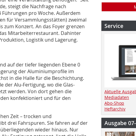
de, steigt die Nachfrage nach
s 4 Führungen pro Woche. Außerdem
nien für Versammlungsstätten) zweimal
Service
is zum Konzert. An das Foyer grenzen
das Mitarbeiterrestaurant. Dahinter
Produktion, Logistik und Lagerung.
nd auf der tiefer liegenden Ebene 0
agerung der Aluminiumprofile im
st in die Halle für die Beschichtung.
 der Alu-Fertigung, wo die Glas-
zt werden. Von dort gehen die
Aktuelle Ausga
Mediadaten
erden konfektioniert und für den
Abo-Shop
Heftarchiv
chen Zeit – trocken und
Ausgabe 07
bt drei Fahrspuren. Sie fahren auf der
enüberliegenden wieder hinaus. Nur