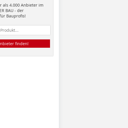
 als 4.000 Anbieter im
R BAU - der
ür Bauprofis!
nbieter finden!