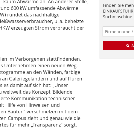
 kaum Abwärme an. An anderer Stelle,
Finden Sie mehr
ie rund 600 kW umfassende Abwärme
EINKAUFSFÜHRE
W) rundet das nachhaltige
Suchmaschine f
Heißwasserverbraucher, u. a. beheizte
BHKW erzeugten Strom verbraucht der
A
len im Verborgenen stattfindenden,
 das Unternehmen einen neuen Weg.
iktogramme an den Wänden, farbige
 an Galeriegeländern und auf Fluren
s es damit auf sich hat: „Unser
u weltweit das Konzept ’Bildende
rierte Kommunikation technischer
t Hilfe von Hinweisen und
enden Bauten“ verschmelzen mit dem
zen Campus zieht und genau wie die
tes für mehr „Transparenz“ sorgt.