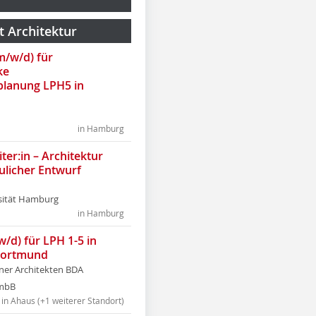
t Architektur
(m/w/d) für
ke
lanung LPH5 in
in Hamburg
ter:in – Architektur
ulicher Entwurf
sität Hamburg
in Hamburg
w/d) für LPH 1-5 in
Dortmund
tner Architekten BDA
tmbB
in Ahaus (+1 weiterer Standort)