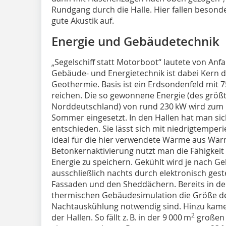
Rundgang durch die Halle. Hier fallen beso
gute Akustik auf.
Energie und Gebäudetechnik
„Segelschiff statt Motorboot“ lautete von Anf
Gebäude- und Energietechnik ist dabei Kern d
Geothermie. Basis ist ein Erdsondenfeld mit 7
reichen. Die so gewonnene Energie (des größ
Norddeutschland) von rund 230 kW wird zum 
Sommer eingesetzt. In den Hallen hat man sic
entschieden. Sie lässt sich mit niedrigtemper
ideal für die hier verwendete Wärme aus W
Betonkernaktivierung nutzt man die Fähigkeit
Energie zu speichern. Gekühlt wird je nach 
ausschließlich nachts durch elektronisch ges
Fassaden und den Sheddächern. Bereits in de
thermischen Gebäudesimulation die Größe der 
Nachtauskühlung notwendig sind. Hinzu kame
2
der Hallen. So fällt z. B. in der 9 000 m
großen 