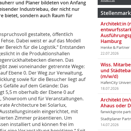
auherr und Planer bildeten von Anfang
eisender Industriebau, der nicht nur
Stellenmark
e bietet, sondern auch Raum für
Architekt:in 
entwurfsstar
spruchsvoll gestaltete, öffentlich
Ausführungsp
 Fehse. Dabei weist er auf das Modell
Hamburg
er Bereich für die Logistik.“ Entstanden
Henke & Partner
eslicht in die Produktionshallen
22.07.2026
 Regenrückhaltebecken dienen. Das
Wiss. Mitarbei
 gibt zwei voneinander getrennte Wege:
und Städteba
 auf Ebene 0. Der Weg zur Verwaltung,
(m/w/d)
klung sowie für die Besucher liegt auf
HafenCity Univer
as Gefälle auf dem Gelände: Das
18.07.2026
gt 5,5 m oberhalb der Ebene 0 auf
ng, Showroom und für Veranstaltungen.
Architekt (m/
rate Architecture bei Solarlux,
Ahaus oder 
usstellungsinseln eingerichtet, mit
farwickgrote par
lierten Zimmer präsentieren. Um
Stadtplaner Par
ssen installiert und können frei im
14.07.2026
ür eine Veranstaltung benötigen.“ Seit