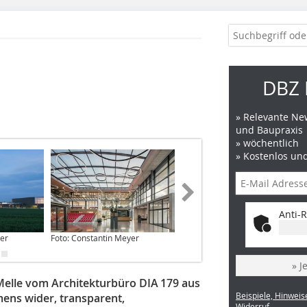
DBZ 
» Relevante New
und Baupraxis
» wöchentlich
» Kostenlos un
Anti-R
yer
Foto: Constantin Meyer
Foto: Sven Hillert
» J
elle vom Architekturbüro DIA 179 aus
Beispiele, Hinweis
mens wider, transparent,
Widerruf