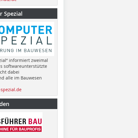
 Spezial
ial“ informiert zweimal
as softwareunterstützte
cht dabei
nd alle im Bauwesen
spezial.de
nden