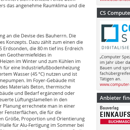
nders das angenehme Raumklima und die
CS Computer
ang an die Devise des Bauherrn. Die
es Konzepts. Dazu zählt zum einen die
5 Erdsonden, die 80 m tief ins Erdreich
ten Geothermiefeldes in
„Computer Spez
Heizen im Winter und zum Kühlen im
im Jahr über d
h für eine Industriefußbodenheizung
Bauen und spri
fachübergreife
iertem Wasser (45 °C) nutzen und ist
Tätigen an.
ärmepumpen. Im Foyer-Gebäude mit
www.computer-
 des Materials Beton, thermische
Gebäude und Bedarf ergänzend oder
Anbieter fi
teuerte Lüftungslamellen in den
r Planung errechnete man in einer
Fensterflächen, die für die
n Größe, Proportion und Orientierung
Halle für Alu-Fertigung im Sommer bei