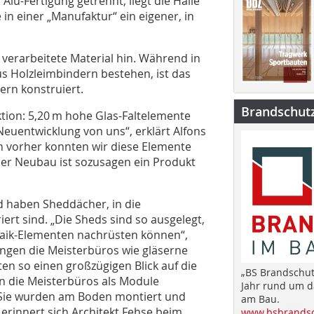
Alu-Fertigung getrennt, liegt die Halle
e in einer „Manufaktur“ ein eigener, in
verarbeitete Mate­rial hin. Während in
us Holzleimbindern bestehen, ist das
ern konstruiert.
Brandschut
ktion: 5,20 m hohe Glas-Faltelemente
 Neuentwicklung von uns“, erklärt Alfons
n vorher konnten wir diese Elemente
 Der Neubau ist sozusagen ein Produkt
d haben Sheddächer, in die
ert sind. „Die Sheds sind so ausgelegt,
ltaik-Elementen nachrüsten können“,
hängen die Meisterbüros wie gläserne
en so einen großzügigen Blick auf die
„BS Brandschut
n die Meisterbüros als Module
Jahr rund um 
 Sie wurden am Boden montiert und
am Bau.
erinnert sich Architekt Fehse beim
www.bsbrandsc