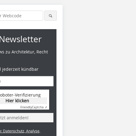
Newsletter
s zu Architektur, Recht
d jederzeit kündbar
oboter-Verifizierung
Hier klicken
Foto: Sven Hillert
Foto: Sven Hillert
Foto: Con
Friendly
Captcha ⇗
etzt anmelden!
e: Datenschutz, Analyse,