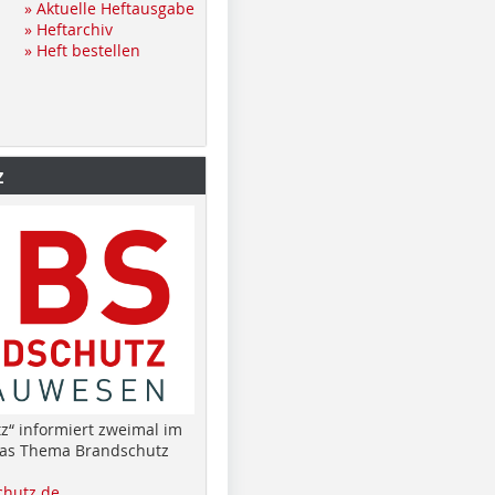
» Aktuelle Heftausgabe
» Heftarchiv
» Heft bestellen
z
z“ informiert zweimal im
das Thema Brandschutz
hutz.de