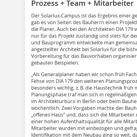
Prozess + Team + Mitarbeiter
Der Solarlux-Campus ist das Ergebnis einer 
gab es von Seiten des Bauherrn einen Projektl
die Planer. Auch bei den Architekten DIA 179 w
nur für das Projekt zuständig und stets für 
und Bauprogramm entwickelte man gemeinsam
angestellter Architekt bei Solarlux für die bi
Vorbereitung für das Bauvorhaben organisiert
gebauten Beispielen.
„Als Generalplaner haben wir schon früh Fach
Fehse von DIA 179 den weiteren Planungsproze
besonders wichtig, z. B. die Haustechnik früh 
Planungsphase traf man sich in regelmäßige
im Architekturbüro in Berlin oder beim Bauhe
wöchentlich. Zwei Vorgaben machte der Bauhe
„offenes Haus“ und, dass sich die Mitarbeiter
einer hohen Aufenthaltsqualität für alle Mitar
Mitarbeiter wurden mit einbezogen und gefragt
Identifikation mit dem Neubau ging so weit, da