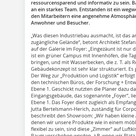
ressourcensparend und informativ zu sein. B
an ein starkes Team. Entstanden ist ein wegw
den Mitarbeitern eine angenehme Atmosphär
Anwohner und Besucher.
„Was diesen Industriebau ausmacht, ist das an
zugängliche Gelände“, betont Architekt Stefan
auf der Galerie im Foyer: „Eingezäunt ist nur d
ist ein grüner Campus mit Innenhöfen, die Tag
bringen, und mit Wasserbecken, die z. T. als
Gebäudekonzept ist sehr klar strukturiert. Es
Der Weg zur „Produktion und Logistik“ erfolgt
den technischen Büros, der Forschung + Entwic
Ebene 1. Geschickt nutzten die Planer dazu d
Eingangsgebäude, das sogenannte „Foyer“, lie
Ebene 1. Das Foyer dient zugleich als Empfa
Jutta Bertelsmann-Herich, zuständig für Corpo
beschreibt den Showroom: „Wir haben kleine A
denen wir unsere Produkte wie in einem möb
flexibel zu sein, sind diese „Zimmer“ auf Luftki
Raum verschoben werden, z.B. wenn wir Platz f