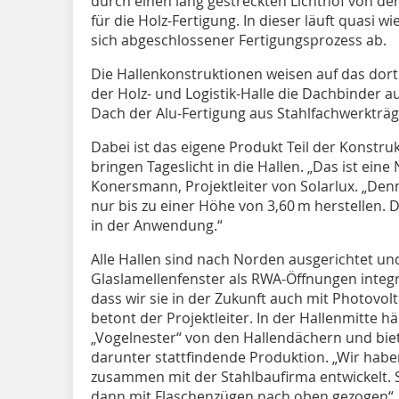
durch einen lang gestreckten Lichthof von der 
für die Holz-Fertigung. In dieser läuft quasi wi
sich abgeschlossener Fertigungs­prozess ab.
Die Hallenkonstruktionen weisen auf das dort 
der Holz- und Logistik-Halle die Dachbinder a
Dach der Alu-Fertigung aus Stahlfachwerkträg
Dabei ist das eigene Produkt Teil der Konstru
bringen Tageslicht in die Hallen. „Das ist eine
Konersmann, Projektleiter von Solarlux. „Den
nur bis zu einer Höhe von 3,60 m herstellen.
in der Anwendung.“
Alle Hallen sind nach Norden ausgerichtet un
Glaslamellenfenster als RWA-Öffnungen integri
dass wir sie in der Zukunft auch mit Photovo
betont der Projektleiter. In der Hallenmitte 
„Vogelnester“ von den Hallendächern und biet
darunter stattfindende Produktion. „Wir habe
zusammen mit der Stahlbaufirma entwickelt.
dann mit Flaschenzügen nach oben gezogen“, 