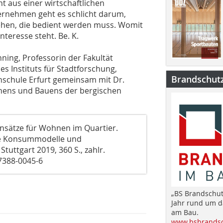
t aus einer wirtschaftlichen
ernehmen geht es schlicht darum,
ehen, die bedient werden muss. Womit
nteresse steht. Be. K.
nning, Professorin der Fakultät
es Instituts für Stadtforschung,
Brandschut
schule Erfurt gemeinsam mit Dr.
anens und Bauens der bergischen
-Ansätze für Wohnen im Quartier.
ive Konsummodelle und
tuttgart 2019, 360 S., zahlr.
-7388-0045-6
„BS Brandschut
Jahr rund um 
am Bau.
www.bsbrandsc