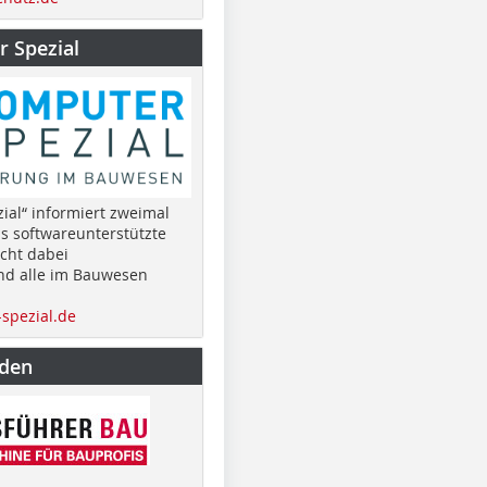
 Spezial
ial“ informiert zweimal
as softwareunterstützte
cht dabei
nd alle im Bauwesen
spezial.de
nden