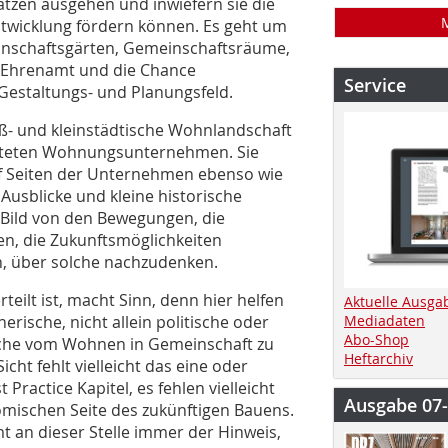
tzen ausgehen und inwiefern sie die
ntwicklung fördern können. Es geht um
nschaftsgärten, Gemeinschaftsräume,
m Ehrenamt und die Chance
Service
estaltungs- und Planungsfeld.
oß- und kleinstädtische Wohnlandschaft
chteten Wohnungsunternehmen. Sie
uf Seiten der Unternehmen ebenso wie
 Ausblicke und kleine historische
 Bild von den Bewegungen, die
, die Zukunftsmöglichkeiten
n, über solche nachzudenken.
eilt ist, macht Sinn, denn hier helfen
Aktuelle Ausga
anerische, nicht allein politische oder
Mediadaten
Abo-Shop
Sache vom Wohnen in Gemeinschaft zu
Heftarchiv
icht fehlt vielleicht das eine oder
ractice Kapitel, es fehlen vielleicht
Ausgabe 07
omischen Seite des zukünftigen Bauens.
an dieser Stelle immer der Hinweis,