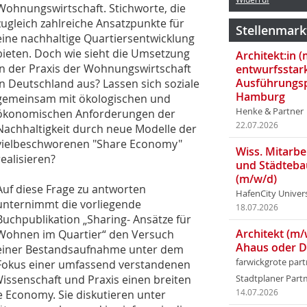
Wohnungswirtschaft. Stichworte, die
zugleich zahlreiche Ansatzpunkte für
Stellenmark
eine nachhaltige Quartiersentwicklung
bieten. Doch wie sieht die Umsetzung
Architekt:in 
in der Praxis der Wohnungswirtschaft
entwurfsstar
Ausführungsp
in Deutschland aus? Lassen sich soziale
Hamburg
gemeinsam mit ökologischen und
Henke & Partner
ökonomischen Anforderungen der
22.07.2026
Nachhaltigkeit durch neue Modelle der
vielbeschworenen "Share Economy"
Wiss. Mitarbei
realisieren?
und Städteba
(m/w/d)
Auf diese Frage zu antworten
HafenCity Univer
unternimmt die vorliegende
18.07.2026
Buchpublikation „Sharing- Ansätze für
Architekt (m/
Wohnen im Quartier“ den Versuch
Ahaus oder 
einer Bestandsaufnahme unter dem
farwickgrote par
Fokus einer umfassend verstandenen
Wissenschaft und Praxis einen breiten
Stadtplaner Par
 Economy. Sie diskutieren unter
14.07.2026