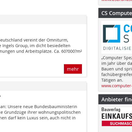
CS Computer
Deutschland vereint der Omniturm,
 Ingels Group, im dicht besiedelten
nungen und Arbeitsplätze. Ca. 60?000?m²
„Computer Spez
im Jahr über d
mehr
Bauen und spri
fachübergreife
Tätigen an.
www.computer-
?
Anbieter fi
t an: Unsere neue Bundesbauministerin
ie Grundzüge ihrer wohnungspolitischen
nen darf kein Luxus sein, auch nicht in