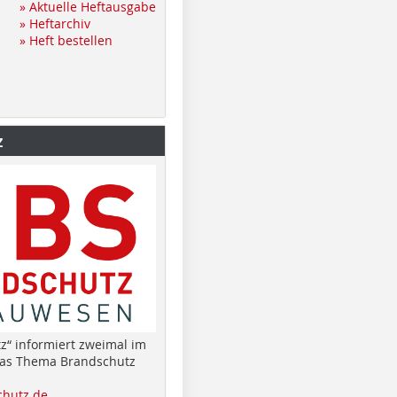
» Aktuelle Heftausgabe
» Heftarchiv
» Heft bestellen
z
z“ informiert zweimal im
das Thema Brandschutz
hutz.de