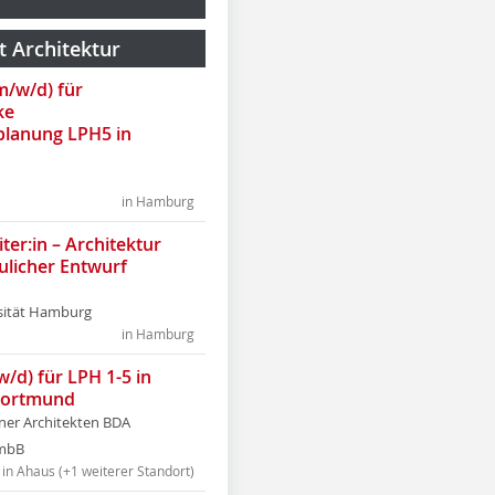
t Architektur
(m/w/d) für
ke
lanung LPH5 in
in Hamburg
ter:in – Architektur
ulicher Entwurf
sität Hamburg
in Hamburg
w/d) für LPH 1-5 in
Dortmund
tner Architekten BDA
tmbB
in Ahaus (+1 weiterer Standort)