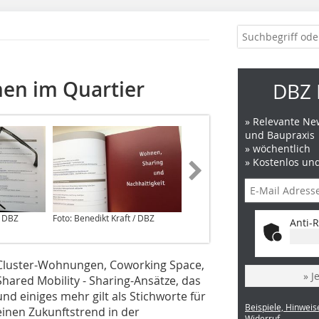
nen im Quartier
DBZ 
» Relevante New
und Baupraxis
» wöchentlich
» Kostenlos un
/ DBZ
Foto: Benedikt Kraft / DBZ
Foto: Benedikt Kraft / DBZ
Anti-R
Cluster-Wohnungen, Coworking Space,
» J
Shared Mobility - Sharing-Ansätze, das
und einiges mehr gilt als Stichworte für
Beispiele, Hinweis
einen Zukunftstrend in der
Widerruf