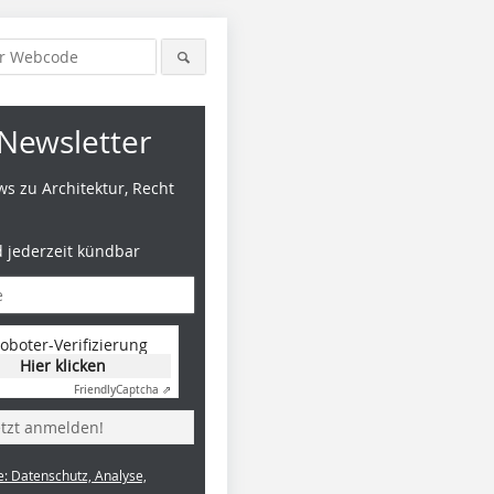
Newsletter
s zu Architektur, Recht
d jederzeit kündbar
Foto: Benedikt Kraft / DBZ
Foto: Benedikt Kraft / DBZ
oboter-Verifizierung
Hier klicken
Friendly
Captcha ⇗
etzt anmelden!
e: Datenschutz, Analyse,