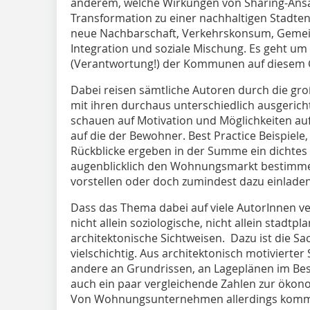
anderem, welche Wirkungen von Sharing-Ansä
Transformation zu einer nachhaltigen Stadte
neue Nachbarschaft, Verkehrskonsum, Gemei
Integration und soziale Mischung. Es geht u
(Verantwortung!) der Kommunen auf diesem G
Dabei reisen sämtliche Autoren durch die gr
mit ihren durchaus unterschiedlich ausgeri
schauen auf Motivation und Möglichkeiten a
auf die der Bewohner. Best Practice Beispiele,
Rückblicke ergeben in der Summe ein dichtes
augenblicklich den Wohnungsmarkt bestimmen
vorstellen oder doch zumindest dazu einlade
Dass das Thema dabei auf viele AutorInnen vert
nicht allein soziologische, nicht allein stadtpl
architektonische Sichtweisen. Dazu ist die 
vielschichtig. Aus architektonisch motivierter S
andere an Grundrissen, an Lageplänen im Best P
auch ein paar vergleichende Zahlen zur ökon
Von Wohnungsunternehmen allerdings kommt 