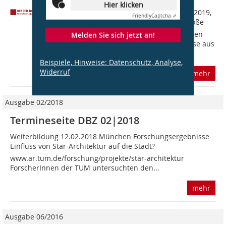
Hier klicken
Seminare, Workshops, Feiern ... 12.04.2019,
Friendly
Captcha ⇗
Weimar Republik der Geister!  Das große
Bauhausfest der Weimarer Hochschulen
Melden Sie sich jetzt an!
www.uni-weimar.de Mit einer Symbiose aus
Architektur, Kunst, Medien,...
Beispiele, Hinweise: Datenschutz, Analyse,
Widerruf
mehr
Ausgabe 02/2018
Termineseite DBZ 02|2018
Weiterbildung 12.02.2018 München Forschungsergebnisse
Einfluss von Star-Architektur auf die Stadt?
www.ar.tum.de/forschung/projekte/star-architektur
ForscherInnen der TUM untersuchten den...
mehr
Ausgabe 06/2016