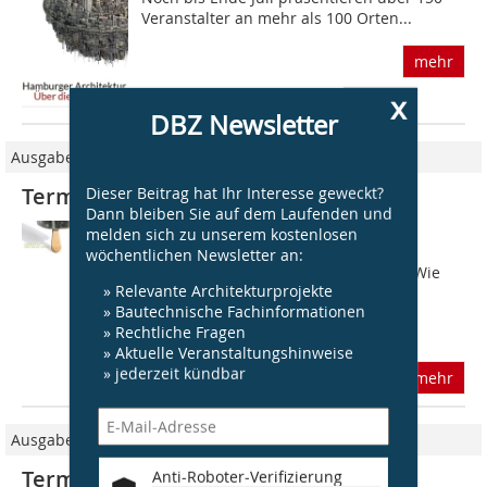
Veranstalter an mehr als 100 Orten...
mehr
x
DBZ Newsletter
Ausgabe 08/2015
Dieser Beitrag hat Ihr Interesse geweckt?
Termineseite DBZ 08 2015
Dann bleiben Sie auf dem Laufenden und
Weiterbildung Bis 30.09.2015 Leipzig
melden sich zu unserem kostenlosen
Architektursommer Sachsen?
wöchentlichen Newsletter an:
www.architektursommer-sachsen.de Wie
» Relevante Architekturprojekte
die Stadt für die Zukunft fit gemacht
» Bautechnische Fachinformationen
werden könnte: Der dritte
» Rechtliche Fragen
Architektursommer Sachsen lockt...
» Aktuelle Veranstaltungshinweise
» jederzeit kündbar
mehr
Ausgabe 04/2019
Termineseite DBZ 04 | 2019
Anti-Roboter-Verifizierung