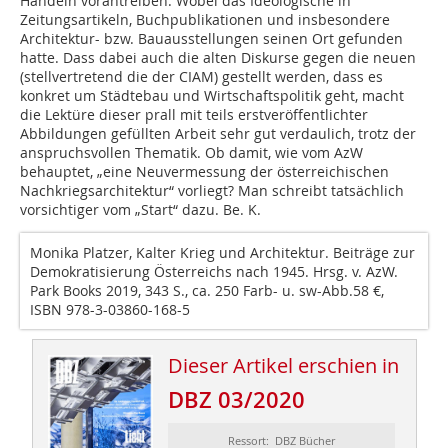
Handeln vorantreiben. Wobei das Ideologische in
Zeitungsartikeln, Buchpublikationen und insbesondere
Architektur- bzw. Bauausstellungen seinen Ort gefunden
hatte. Dass dabei auch die alten Diskurse gegen die neuen
(stellvertretend die der CIAM) gestellt werden, dass es
konkret um Städtebau und Wirtschaftspolitik geht, macht
die Lektüre dieser prall mit teils erstveröffentlichter
Abbildungen gefüllten Arbeit sehr gut verdaulich, trotz der
anspruchsvollen Thematik. Ob damit, wie vom AzW
behauptet, „eine Neuvermessung der österreichischen
Nachkriegsarchitektur“ vorliegt? Man schreibt tatsächlich
vorsichtiger vom „Start“ dazu. Be. K.
Monika Platzer, Kalter Krieg und Architektur. Beiträge zur
Demokratisierung Österreichs nach 1945. Hrsg. v. AzW.
Park Books 2019, 343 S., ca. 250 Farb- u. sw-Abb.58 €,
ISBN 978­-3-­03860­-168-­5
Dieser Artikel erschien in
DBZ 03/2020
Ressort: DBZ Bücher