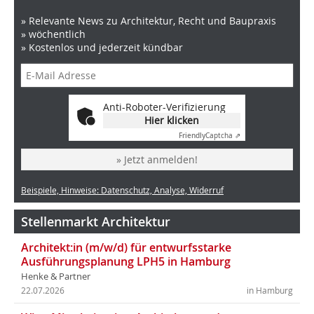
» Relevante News zu Architektur, Recht und Baupraxis
» wöchentlich
» Kostenlos und jederzeit kündbar
Anti-Roboter-Verifizierung
Hier klicken
Friendly
Captcha ⇗
» Jetzt anmelden!
Beispiele, Hinweise: Datenschutz, Analyse, Widerruf
Stellenmarkt Architektur
Architekt:in (m/w/d) für entwurfsstarke
Ausführungsplanung LPH5 in Hamburg
Henke & Partner
22.07.2026
in Hamburg