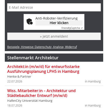
Anti-Roboter-Verifizierung
Hier klicken
Friendly
Captcha ⇗
» Jetzt anmelden!
Beispiele, Hinweise: Datenschutz, Analyse, Widerruf
Stellenmarkt Architektur
Architekt:in (m/w/d) für entwurfsstarke
Ausführungsplanung LPH5 in Hamburg
Henke & Partner
22.07.2026
in Hamburg
Wiss. Mitarbeiter:in – Architektur und
Städtebaulicher Entwurf (m/w/d)
HafenCity Universität Hamburg
18.07.2026
in Hamburg