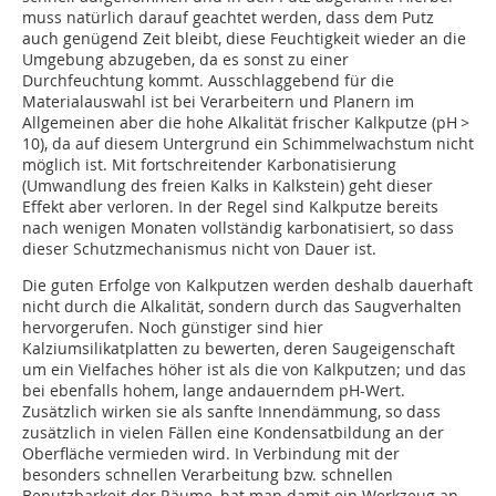
muss natürlich darauf geachtet werden, dass dem Putz
auch genügend Zeit bleibt, diese Feuchtigkeit wieder an die
Umgebung abzugeben, da es sonst zu einer
Durchfeuchtung kommt. Ausschlaggebend für die
Materialauswahl ist bei Verarbeitern und Planern im
Allgemeinen aber die hohe Alkalität frischer Kalkputze (pH >
10), da auf diesem Untergrund ein Schimmelwachstum nicht
möglich ist. Mit fortschreitender Karbonatisierung
(Umwandlung des freien Kalks in Kalkstein) geht dieser
Effekt aber verloren. In der Regel sind Kalkputze bereits
nach wenigen Monaten vollständig karbonatisiert, so dass
dieser Schutzmechanismus nicht von Dauer ist.
Die guten Erfolge von Kalkputzen werden deshalb dauerhaft
nicht durch die Alkalität, sondern durch das Saugverhalten
hervorgerufen. Noch günstiger sind hier
Kalziumsilikatplatten zu bewerten, deren Saugeigenschaft
um ein Vielfaches höher ist als die von Kalkputzen; und das
bei ebenfalls hohem, lange andauerndem pH-Wert.
Zusätzlich wirken sie als sanfte Innendämmung, so dass
zusätzlich in vielen Fällen eine Kondensatbildung an der
Oberfläche vermieden wird. In Verbindung mit der
besonders schnellen Verarbeitung bzw. schnellen
Benutzbarkeit der Räume, hat man damit ein Werkzeug an