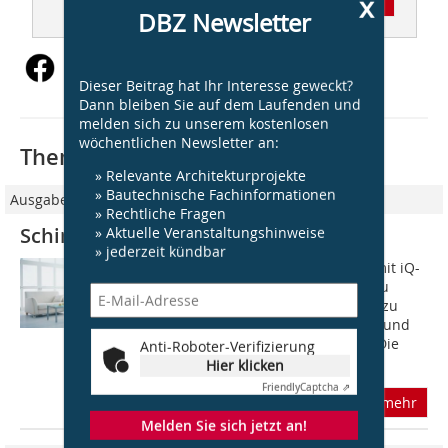
x
Inhaltsverzeichnis
DBZ Newsletter
Dieser Beitrag hat Ihr Interesse geweckt?
Dann bleiben Sie auf dem Laufenden und
melden sich zu unserem kostenlosen
wöchentlichen Newsletter an:
Thematisch passende Artikel:
» Relevante Architekturprojekte
» Bautechnische Fachinformationen
Ausgabe 01/2015
» Rechtliche Fragen
» Aktuelle Veranstaltungshinweise
Schimmelsanierung
» jederzeit kündbar
Die intelligente Schimmelsanierung mit iQ-
Therm?30 schließt die Risiken einer zu
hohen Wandoberflächenfeuchte und zu
geringer Oberflächentemperatur aus und
wirkt zudem hoch wärmedämmend. Die
Anti-Roboter-Verifizierung
für...
Hier klicken
Friendly
Captcha ⇗
mehr
Melden Sie sich jetzt an!