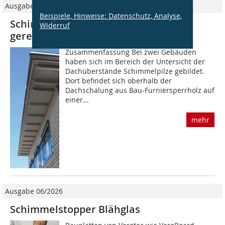
Ausgabe 04/2011
Beispiele, Hinweise: Datenschutz, Analyse,
Schimmelpilze Schaden trotz regel­
Widerruf
gerechter Ausführung
Zusammenfassung Bei zwei Gebäuden
haben sich im Bereich der Untersicht der
Dachüberstände Schimmelpilze gebildet.
Dort befindet sich oberhalb der
Dachschalung aus Bau-Furniersperrholz auf
einer...
mehr
Ausgabe 06/2026
Schimmelstopper Blähglas