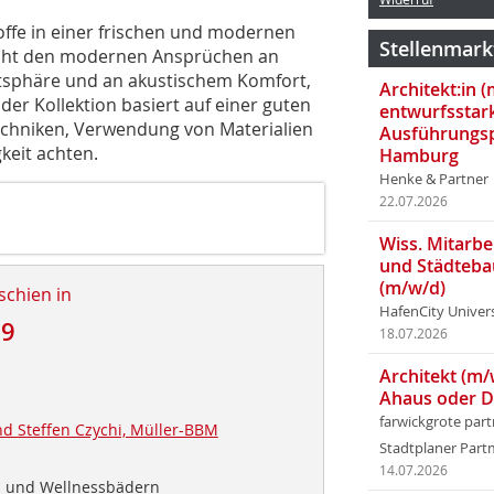
offe in einer frischen und modernen
Stellenmark
cht den modernen Ansprüchen an
vatsphäre und an akustischem Komfort,
Architekt:in 
der Kollektion basiert auf einer guten
entwurfsstar
echniken, Verwendung von Materialien
Ausführungsp
keit achten.
Hamburg
Henke & Partner
22.07.2026
Wiss. Mitarbei
und Städteba
(m/w/d)
schien in
HafenCity Univer
19
18.07.2026
Architekt (m/
Ahaus oder 
farwickgrote par
d Steffen Czychi, Müller-BBM
Stadtplaner Par
14.07.2026
 und Wellnessbädern