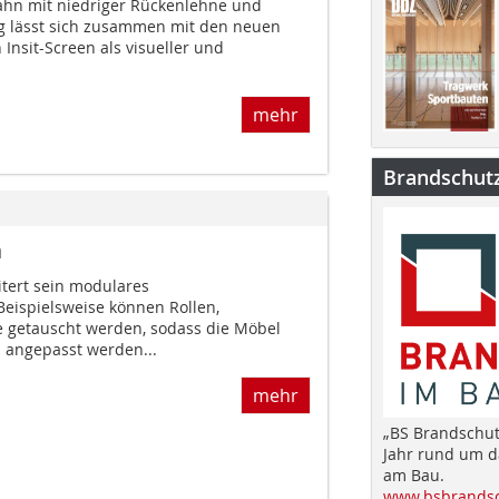
hahn mit niedriger Rückenlehne und
g lässt sich zusammen mit den neuen
nsit-Screen als visueller und
.
mehr
Brandschut
m
tert sein modulares
eispielsweise können Rollen,
e getauscht werden, sodass die Möbel
 angepasst werden...
mehr
„BS Brandschut
Jahr rund um 
am Bau.
www.bsbrandsc