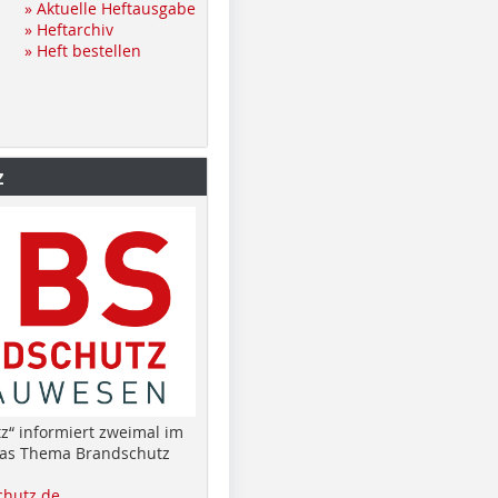
» Aktuelle Heftausgabe
» Heftarchiv
» Heft bestellen
z
z“ informiert zweimal im
das Thema Brandschutz
hutz.de