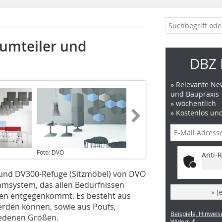
umteiler und
DBZ 
» Relevante New
und Baupraxis
» wöchentlich
» Kostenlos un
Foto: DVO
Anti-R
 und DV300-Refuge (Sitzmöbel) von DVO
ämmsystem, das allen Bedürfnissen
» J
chen entgegenkommt. Es besteht aus
werden können, sowie aus Poufs,
Beispiele, Hinweis
iedenen Größen.
Widerruf