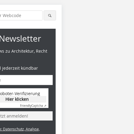
Newsletter
s zu Architektur, Recht
d jederzeit kündbar
oboter-Verifizierung
Hier klicken
Friendly
Captcha ⇗
etzt anmelden!
e: Datenschutz, Analyse,