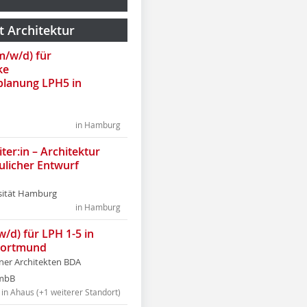
t Architektur
(m/w/d) für
ke
lanung LPH5 in
in Hamburg
ter:in – Architektur
ulicher Entwurf
sität Hamburg
in Hamburg
w/d) für LPH 1-5 in
Dortmund
tner Architekten BDA
tmbB
in Ahaus (+1 weiterer Standort)