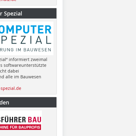
 Spezial
ial“ informiert zweimal
as softwareunterstützte
cht dabei
nd alle im Bauwesen
spezial.de
nden