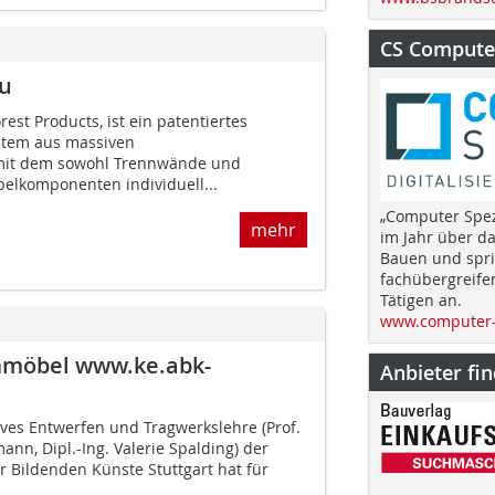
CS Computer
u
est Products, ist ein patentiertes
stem aus massiven
mit dem sowohl Trennwände und
belkomponenten individuell...
„Computer Spez
mehr
im Jahr über d
Bauen und spri
fachübergreife
Tätigen an.
www.computer-
mmöbel www.ke.abk-
Anbieter fi
ives Entwerfen und Tragwerkslehre (Prof.
ann, Dipl.-Ing. Valerie Spalding) der
r Bildenden Künste Stuttgart hat für