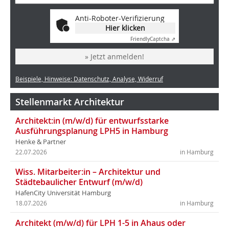
Anti-Roboter-Verifizierung
Hier klicken
Friendly
Captcha ⇗
» Jetzt anmelden!
Beispiele, Hinweise: Datenschutz, Analyse, Widerruf
Stellenmarkt Architektur
Architekt:in (m/w/d) für entwurfsstarke
Ausführungsplanung LPH5 in Hamburg
Henke & Partner
22.07.2026
in Hamburg
Wiss. Mitarbeiter:in – Architektur und
Städtebaulicher Entwurf (m/w/d)
HafenCity Universität Hamburg
18.07.2026
in Hamburg
Architekt (m/w/d) für LPH 1-5 in Ahaus oder