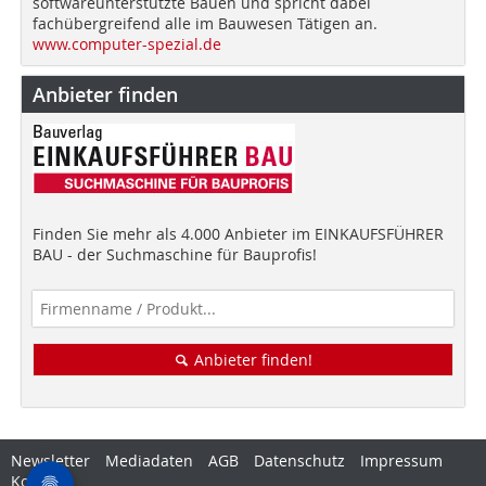
softwareunterstützte Bauen und spricht dabei
fachübergreifend alle im Bauwesen Tätigen an.
www.computer-spezial.de
Anbieter finden
Finden Sie mehr als 4.000 Anbieter im EINKAUFSFÜHRER
BAU - der Suchmaschine für Bauprofis!
Anbieter finden!
Newsletter
Mediadaten
AGB
Datenschutz
Impressum
Kontakt