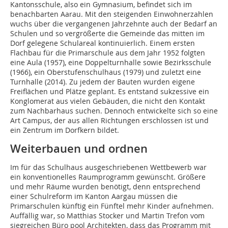
Kantonsschule, also ein Gymnasium, befindet sich im
benachbarten Aarau. Mit den steigenden Einwohnerzahlen
wuchs über die vergangenen Jahrzehnte auch der Bedarf an
Schulen und so vergrößerte die Gemeinde das mitten im
Dorf gelegene Schulareal kontinuierlich. Einem ersten
Flachbau für die Primarschule aus dem Jahr 1952 folgten
eine Aula (1957), eine Doppelturnhalle sowie Bezirksschule
(1966), ein Oberstufenschulhaus (1979) und zuletzt eine
Turnhalle (2014). Zu jedem der Bauten wurden eigene
Freiflächen und Plätze geplant. Es entstand sukzessive ein
Konglomerat aus vielen Gebäuden, die nicht den Kontakt
zum Nachbarhaus suchen. Dennoch entwickelte sich so eine
Art Campus, der aus allen Richtungen erschlossen ist und
ein Zentrum im Dorfkern bildet.
Weiterbauen und ordnen
Im für das Schulhaus ausgeschriebenen Wettbewerb war
ein konventionelles Raumprogramm gewünscht. Größere
und mehr Räume wurden benötigt, denn entsprechend
einer Schulreform im Kanton Aargau müssen die
Primarschulen künftig ein Fünftel mehr Kinder aufnehmen.
Auffällig war, so Matthias Stocker und Martin Trefon vom
siegreichen Büro pool Architekten, dass das Programm mit