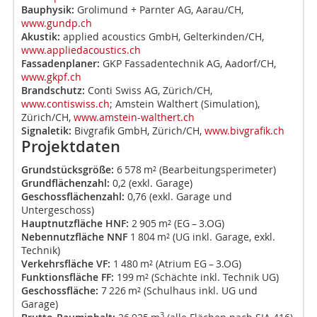
Bauphysik:
Grolimund + Parnter AG, Aarau/CH,
www.gundp.ch
Akustik:
applied acoustics GmbH, Gelterkinden/CH,
www.appliedacoustics.ch
Fassadenplaner:
GKP Fassadentechnik AG, Aadorf/CH,
www.gkpf.ch
Brandschutz:
Conti Swiss AG, Zürich/CH,
www.contiswiss.ch
; Amstein Walthert (Simulation),
Zürich/CH,
www.amstein-walthert.ch
Signaletik:
Bivgrafik GmbH, Zürich/CH,
www.bivgrafik.ch
Projektdaten
Grundstücksgröße:
6 578 m² (Bearbeitungsperimeter)
Grundflächenzahl:
0,2 (exkl. Garage)
Geschossflächenzahl:
0,76 (exkl. Garage und
Untergeschoss)
Hauptnutzfläche HNF:
2 905 m² (EG – 3.OG)
Nebennutzfläche NNF
1 804 m² (UG inkl. Garage, exkl.
Technik)
Verkehrsfläche VF:
1 480 m² (Atrium EG – 3.OG)
Funktionsfläche FF:
199 m² (Schächte inkl. Technik UG)
Geschossfläche:
7 226 m² (Schulhaus inkl. UG und
Garage)
3