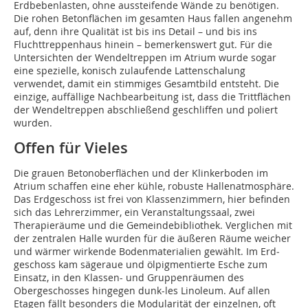
Erdbebenlasten, ohne aussteifende Wände zu benötigen.
Die rohen Betonflächen im gesamten Haus fallen angenehm
auf, denn ihre Qualität ist bis ins Detail – und bis ins
Fluchttreppenhaus hinein – bemerkenswert gut. Für die
Untersichten der Wendeltreppen im Atrium wurde sogar
eine spezielle, konisch zulaufende Lattenschalung
verwendet, damit ein stimmiges Gesamtbild entsteht. Die
einzige, auffällige Nachbearbeitung ist, dass die Trittflächen
der Wendeltreppen abschließend geschliffen und poliert
wurden.
Offen für Vieles
Die grauen Betonoberflächen und der Klinkerboden im
Atrium schaffen eine eher kühle, robuste Hallenatmosphäre.
Das Erdgeschoss ist frei von Klassenzimmern, hier befinden
sich das Lehrerzimmer, ein Veranstaltungssaal, zwei
Therapieräume und die Gemeindebibliothek. Verglichen mit
der zentralen Halle wurden für die äußeren Räume weicher
und wärmer wirkende Bodenmaterialien gewählt. Im Erd­
geschoss kam sägeraue und ölpigmentierte Esche zum
Einsatz, in den Klassen- und Gruppenräumen des
Obergeschosses hingegen dunk-les Linoleum. Auf allen
Etagen fällt besonders die Modularität der einzelnen, oft