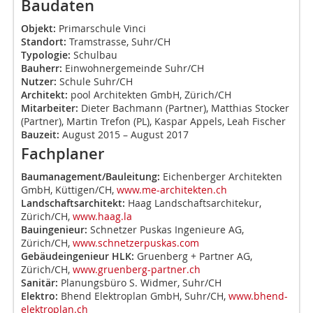
Baudaten
Objekt:
Primarschule Vinci
Standort:
Tramstrasse, Suhr/CH
Typologie:
Schulbau
Bauherr:
Einwohnergemeinde Suhr/CH
Nutzer:
Schule Suhr/CH
Architekt:
pool Architekten GmbH, Zürich/CH
Mitarbeiter:
Dieter Bachmann (Partner), Matthias Stocker
(Partner), Martin Trefon (PL), Kaspar Appels, Leah Fischer
Bauzeit:
August 2015 – August 2017
Fachplaner
Baumanagement/Bauleitung:
Eichenberger Architekten
GmbH, Küttigen/CH,
www.me-architekten.ch
Landschaftsarchitekt:
Haag Landschaftsarchitekur,
Zürich/CH,
www.haag.la
Bauingenieur:
Schnetzer Puskas Ingenieure AG,
Zürich/CH,
www.schnetzerpuskas.com
Gebäudeingenieur HLK:
Gruenberg + Partner AG,
Zürich/CH,
www.gruenberg-partner.ch
Sanitär:
Planungsbüro S. Widmer, Suhr/CH
Elektro:
Bhend Elektroplan GmbH, Suhr/CH,
www.bhend-
elektroplan.ch