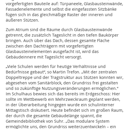
vorgefertigten Bauteile auf: Türpaneele, Glasbausteinwände,
Fassadenelemente und selbst die eingefassten Sitzbänke
fügen sich in das gleichmäßige Raster der inneren und
äußeren Stützen.
Zum Atrium sind die Räume durch Glasbausteinwände
getrennt, die zusätzlich Tageslicht in den tiefen Baukörper
bringen. Auch über das Dach, dessen gesamte Fläche
zwischen den Dachträgern mit vorgefertigten
Glasbausteinelementen ausgefacht ist, wird das
Gebäudeinnere mit Tageslicht versorgt.
„Viele Schulen werden für heutige Verhältnisse und
Bedürfnisse gebaut“, so Martin Trefon. „Mit der zentralen
Doppeltreppe und der Tragstruktur aus Stützen konnten wir,
abgesehen vom Sanitärblock, den Grundriss frei gestalten
und so zukünftige Nutzungsveränderungen ermöglichen.“
Im Schulhaus bewies sich das bereits im Erdgeschoss: Hier
sollte im Wettbewerb ein Mehrzweckraum geplant werden,
in der Überarbeitung hingegen wurde ein schulinterner
Mittagstisch diskutiert. Heute befindet sich im großen Raum,
der durch die gesamte Gebäudelänge spannt, die
Gemeindebibliothek von Suhr. „Das modulare System
ermöglichte uns, den Grundriss weiterzuentwickeln – ein