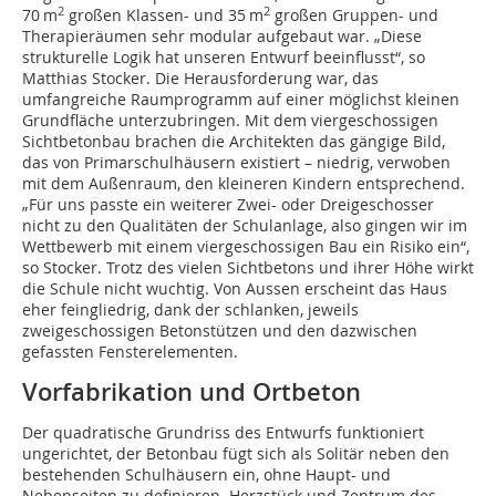
2
2
70 m
großen Klassen- und 35 m
großen Gruppen- und
Therapieräumen sehr modular aufgebaut war. „Diese
strukturelle Logik hat unseren Entwurf beeinflusst“, so
Matthias Stocker. Die Herausforderung war, das
umfangreiche Raumprogramm auf einer möglichst kleinen
Grundfläche unterzubringen. Mit dem viergeschossigen
Sichtbetonbau brachen die Architekten das gängige Bild,
das von Primarschulhäusern existiert – niedrig, verwoben
mit dem Außenraum, den kleineren Kindern entsprechend.
„Für uns passte ein weiterer Zwei- oder Dreigeschosser
nicht zu den Qualitäten der Schulanlage, also gingen wir im
Wettbewerb mit einem viergeschossigen Bau ein Risiko ein“,
so Stocker. Trotz des vielen Sichtbetons und ihrer Höhe wirkt
die Schule nicht wuchtig. Von Aussen erscheint das Haus
eher feingliedrig, dank der schlanken, jeweils
zweigeschossigen Betonstützen und den dazwischen
gefassten Fensterelementen.
Vorfabrikation und Ortbeton
Der quadratische Grundriss des Entwurfs funktioniert
ungerichtet, der Betonbau fügt sich als Solitär neben den
bestehenden Schulhäusern ein, ohne Haupt- und
Nebenseiten zu definieren. Herzstück und Zentrum des