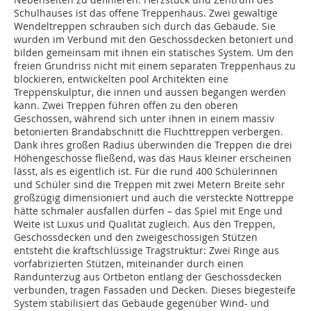
Schulhauses ist das offene Treppenhaus. Zwei gewaltige
Wendeltreppen schrauben sich durch das Gebäude. Sie
wurden im Verbund mit den Geschossdecken betoniert und
bilden gemeinsam mit ihnen ein statisches System. Um den
freien Grundriss nicht mit einem separaten Treppenhaus zu
blockieren, entwickelten pool Architekten eine
Treppenskulptur, die innen und aussen begangen werden
kann. Zwei Treppen führen offen zu den oberen
Geschossen, während sich unter ihnen in einem massiv
betonierten Brandabschnitt die Fluchttreppen verbergen.
Dank ihres großen Radius überwinden die Treppen die drei
Höhengeschosse fließend, was das Haus kleiner erscheinen
lässt, als es eigentlich ist. Für die rund 400 Schülerinnen
und Schüler sind die Treppen mit zwei Metern Breite sehr
großzügig dimensioniert und auch die versteckte Nottreppe
hätte schmaler ausfallen dürfen – das Spiel mit Enge und
Weite ist Luxus und Qualität zugleich. Aus den Treppen,
Geschossdecken und den zweigeschossigen Stützen
entsteht die kraftschlüssige Tragstruktur: Zwei Ringe aus
vorfabrizierten Stützen, miteinander durch einen
Randunterzug aus Ortbeton entlang der Geschossdecken
verbunden, tragen Fassaden und Decken. Dieses biegesteife
System stabilisiert das Gebäude gegenüber Wind- und