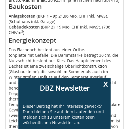
Brutto-Rauminhalt:
26 925 m
(alle Flächen nach SIA 416)
Baukosten
Anlagekosten (BKP 1 – 9):
21,86 Mio. CHF inkl. MwSt.
(Schulhaus inkl. Garage)
Gebäudekosten (BKP 2):
19 Mio. CHF inkl. MwSt. (706
3
CHF/m
)
Energiekonzept
Das Flachdach besteht aus einer Ort­be-
­tonplatte mit Gefälle. Die Dämmstärke beträgt 30 cm, die
Nutzschicht besteht aus Kies. Das Hauptelement des
Daches ist eine zweischalige Oberlichtkonstruktion
(Glasbau­steine), die sowohl im Sommer als auch im
Winter großen Einfluss auf den Temperaturverlauf
x
und die Energiebilanz des Gebäudes hat. Das Oberlicht
DBZ Newsletter
benötigt keinen äußeren Sonnenschutz. Das offene
Treppenhaus weist durch den Beton eine hohe
thermische Speicherfähigkeit auf, die
Temperaturschwankungen im Innern abfedert und solare
Dieser Beitrag hat Ihr Interesse geweckt?
Gewinne speichert. Die Außenwände bestehen aus
Dann bleiben Sie auf dem Laufenden und
zweischaligen Betonstützen (Kerndämmung 20 cm) und
melden sich zu unserem kostenlosen
Leichtbaufassadenteilen dazwischen. Die Konstruktion ist
wöchentlichen Newsletter an:
thermisch getrennt für optimale U-Werte im Bereich von