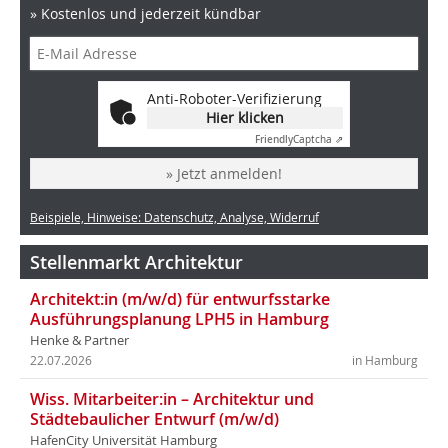
» Kostenlos und jederzeit kündbar
Anti-Roboter-Verifizierung
Hier klicken
Friendly
Captcha ⇗
» Jetzt anmelden!
Beispiele, Hinweise: Datenschutz, Analyse, Widerruf
Stellenmarkt Architektur
Architekt:in (m/w/d) für entwurfsstarke
Ausführungsplanung LPH5 in Hamburg
Henke & Partner
22.07.2026
in Hamburg
Wiss. Mitarbeiter:in – Architektur und
Städtebaulicher Entwurf (m/w/d)
HafenCity Universität Hamburg