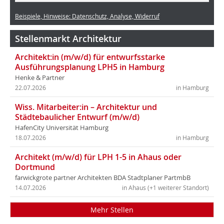
Beispiele, Hinweise: Datenschutz, Analyse, Widerruf
Stellenmarkt Architektur
Architekt:in (m/w/d) für entwurfsstarke
Ausführungsplanung LPH5 in Hamburg
Henke & Partner
22.07.2026
in Hamburg
Wiss. Mitarbeiter:in – Architektur und
Städtebaulicher Entwurf (m/w/d)
HafenCity Universität Hamburg
18.07.2026
in Hamburg
Architekt (m/w/d) für LPH 1-5 in Ahaus oder
Dortmund
farwickgrote partner Architekten BDA Stadtplaner PartmbB
14.07.2026
in Ahaus (+1 weiterer Standort)
Mehr Stellen