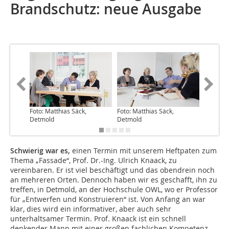
Brandschutz: neue Ausgabe
Foto: Matthias Säck,
Foto: Matthias Säck,
Foto: Ma
Detmold
Detmold
Detmold
Schwierig war es,
einen Termin mit unserem Heftpaten zum
Thema „Fassade“, Prof. Dr.-Ing. Ulrich Knaack, zu
vereinbaren. Er ist viel beschäftigt und das obendrein noch
an mehreren Orten. Dennoch haben wir es geschafft, ihn zu
treffen, in Detmold, an der Hochschule OWL, wo er Professor
für „Entwerfen und Konstruieren“ ist. Von Anfang an war
klar, dies wird ein informativer, aber auch sehr
unterhaltsamer Termin. Prof. Knaack ist ein schnell
denkender Mann mit einer großen fachlichen Kompetenz