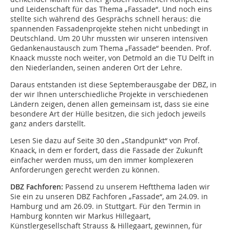
und Leidenschaft für das Thema „Fassade“. Und noch eins
stellte sich während des Gesprächs schnell heraus: die
spannenden Fassadenprojekte stehen nicht unbedingt in
Deutschland. Um 20 Uhr mussten wir unseren intensiven
Gedankenaustausch zum Thema „Fassade“ beenden. Prof.
Knaack musste noch weiter, von Detmold an die TU Delft in
den Niederlanden, seinen anderen Ort der Lehre.
Daraus entstanden ist diese Septemberausgabe der DBZ, in
der wir Ihnen unterschiedliche Projekte in verschiedenen
Ländern zeigen, denen allen gemeinsam ist, dass sie eine
beson­dere Art der Hülle besitzen, die sich jedoch jeweils
ganz anders darstellt.
Lesen Sie dazu auf Seite 30 den „Standpunkt“ von Prof.
Knaack, in dem er fordert, dass die Fassade der Zukunft
einfacher werden muss, um den immer komplexeren
Anforderungen ­gerecht werden zu können.
DBZ Fachforen:
Passend zu unserem Heftthema laden wir
Sie ein zu unseren DBZ Fachforen „Fassade“, am 24.09. in
Hamburg und am 26.09. in Stuttgart. Für den Termin in
Hamburg konnten wir Markus Hillegaart,
Künstlergesellschaft Strauss & Hillegaart, gewinnen, für