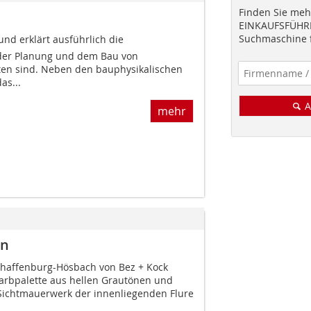
Finden Sie mehr
EINKAUFSFÜHRE
Suchmaschine f
 und erklärt ausführlich die
 der Planung und dem Bau von
ten sind. Neben den bauphysikalischen
as...
A
mehr
in
schaffenburg-Hösbach von Bez + Kock
 Farbpalette aus hellen Grautönen und
s Sichtmauerwerk der innenliegenden Flure