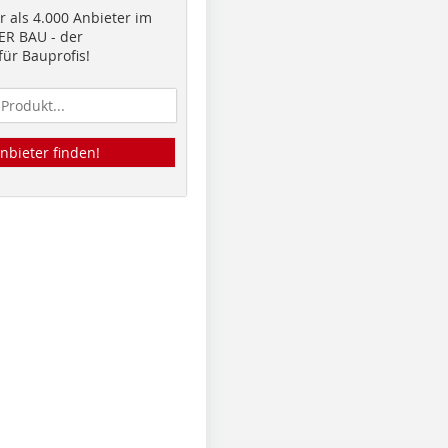
 als 4.000 Anbieter im
R BAU - der
ür Bauprofis!
nbieter finden!