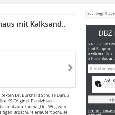
haus mit Kalksand..
DBZ 
» Relevante New
und Baupraxis
» wöchentlich
» Kostenlos un
Anti-R
tekten Dr. Burkhard Schulze Darup
» J
üre KS-Original. Passivhaus –
, diesmal zum Thema „Der Weg vom
Beispiele, Hinweis
eitigen Broschüre erläutert Schulze
Widerruf