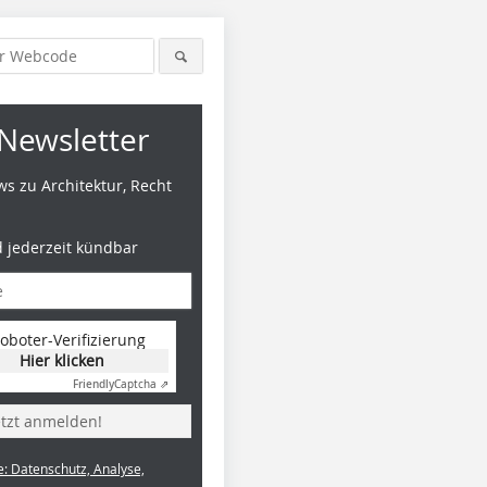
Newsletter
s zu Architektur, Recht
d jederzeit kündbar
oboter-Verifizierung
Hier klicken
Friendly
Captcha ⇗
etzt anmelden!
e: Datenschutz, Analyse,