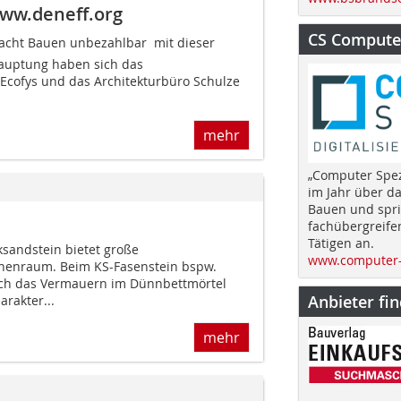
www.deneff.org
CS Computer
acht Bauen unbezahlbar  mit dieser
hauptung haben sich das
Ecofys und das Architekturbüro Schulze
mehr
„Computer Spez
im Jahr über d
Bauen und spri
fachübergreife
Tätigen an.
sandstein bietet große
www.computer-
Innenraum. Beim KS-Fasenstein bspw.
ch das Vermauern im Dünnbettmörtel
Anbieter fi
rakter...
mehr