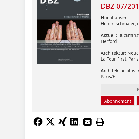
DBZ 07/20
Hochhäuser
Höher, schmaler, r
Aktuell:
Buckminste
Herford
Architektur:
Neues
La Tour First, Paris
Architektur plus:
A
Paris/F
R
Abonnement