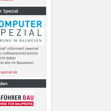
 Spezial
ial“ informiert zweimal
as softwareunterstützte
cht dabei
nd alle im Bauwesen
spezial.de
nden