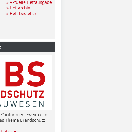
» Aktuelle Heftausgabe
» Heftarchiv
» Heft bestellen
z
z“ informiert zweimal im
das Thema Brandschutz
hutz.de