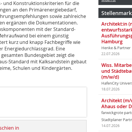
 und Konstruktionskriterien für die
ungen an den Primärenergiebedarf,
Stellenmark
führungsempfehlungen sowie zahlreiche
ngen ergänzen die Dokumentationen.
Architekt:in 
auskomponenten mit der Standard-
entwurfsstar
 Mehraufwand bei einem günstig
Ausführungsp
Hamburg
ert kurz und knapp Fachbegriffe wie
er Energiedurchlassgrad. Eine
Henke & Partner
22.07.2026
m gesamten Bundesgebiet zeigt die
aus-Standard mit Kalksandstein gebaut
Wiss. Mitarbei
eime, Schulen und Kindergärten.
und Städteba
(m/w/d)
HafenCity Univer
18.07.2026
Architekt (m/
Ahaus oder 
farwickgrote par
Stadtplaner Par
14.07.2026
schien in