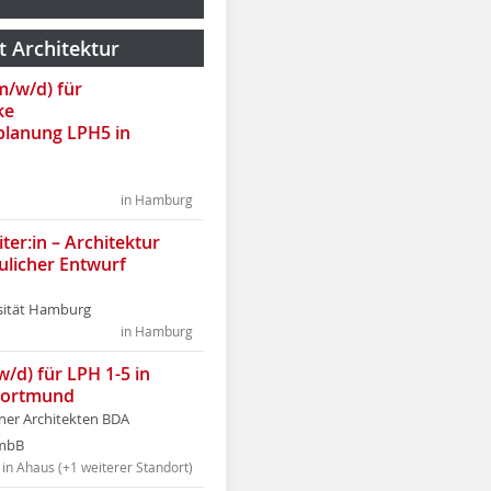
t Architektur
(m/w/d) für
ke
lanung LPH5 in
in Hamburg
ter:in – Architektur
ulicher Entwurf
sität Hamburg
in Hamburg
w/d) für LPH 1-5 in
Dortmund
tner Architekten BDA
tmbB
in Ahaus (+1 weiterer Standort)