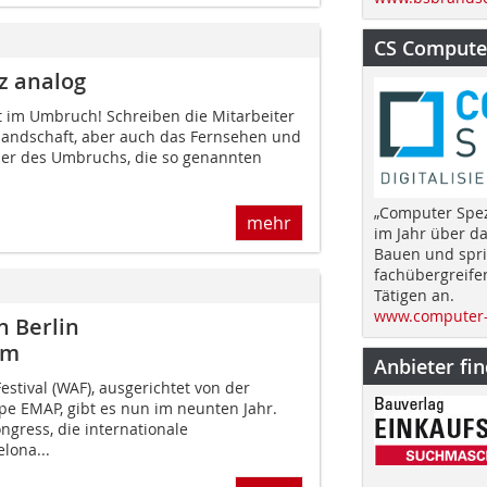
CS Computer
z analog
t im Umbruch! Schreiben die Mitarbeiter
andschaft, aber auch das Fernsehen und
ler des Umbruchs, die so genannten
„Computer Spez
mehr
im Jahr über d
Bauen und spri
fachübergreife
Tätigen an.
www.computer-
n Berlin
om
Anbieter fi
estival (WAF), ausgerichtet von der
e EMAP, gibt es nun im neunten Jahr.
ngress, die internationale
elona...