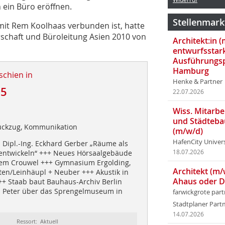
n ein Büro eröffnen.
Stellenmark
it Rem Koolhaas verbunden ist, hatte
rschaft und Büroleitung Asien 2010 von
Architekt:in 
entwurfsstar
Ausführungsp
Hamburg
schien in
Henke & Partner
15
22.07.2026
Wiss. Mitarbei
und Städteba
Rückzug, Kommunikation
(m/w/d)
HafenCity Univer
. Dipl.-Ing. Eckhard Gerber „Räume als
ntwickeln“ +++ Neues Hörsaalgebäude
18.07.2026
em Crouwel +++ Gymnasium Ergolding,
Architekt (m/
ten/Leinhäupl + Neuber +++ Akustik in
Ahaus oder 
+ Staab baut Bauhaus-Archiv Berlin
s Peter über das Sprengelmuseum in
farwickgrote par
Stadtplaner Par
14.07.2026
Ressort: Aktuell