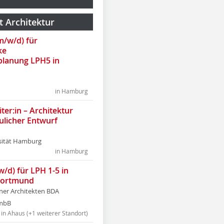
t Architektur
(m/w/d) für
ke
lanung LPH5 in
in Hamburg
ter:in – Architektur
ulicher Entwurf
sität Hamburg
in Hamburg
w/d) für LPH 1-5 in
Dortmund
tner Architekten BDA
tmbB
in Ahaus (+1 weiterer Standort)