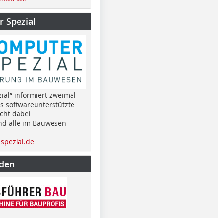
 Spezial
ial“ informiert zweimal
as softwareunterstützte
cht dabei
nd alle im Bauwesen
spezial.de
nden