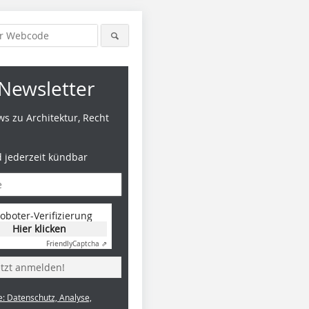
Newsletter
s zu Architektur, Recht
d jederzeit kündbar
oboter-Verifizierung
Hier klicken
Friendly
Captcha ⇗
etzt anmelden!
e: Datenschutz, Analyse,