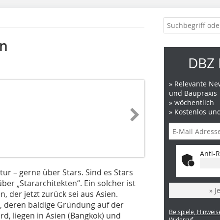
in
DBZ 
» Relevante New
und Baupraxis
» wöchentlich
» Kostenlos un
Anti-R
tur – gerne über Stars. Sind es Stars
er „Stararchitekten“. Ein solcher ist
» J
, der jetzt zurück sei aus Asien.
s, deren baldige Gründung auf der
Beispiele, Hinweis
d, liegen in Asien (Bangkok) und
Widerruf