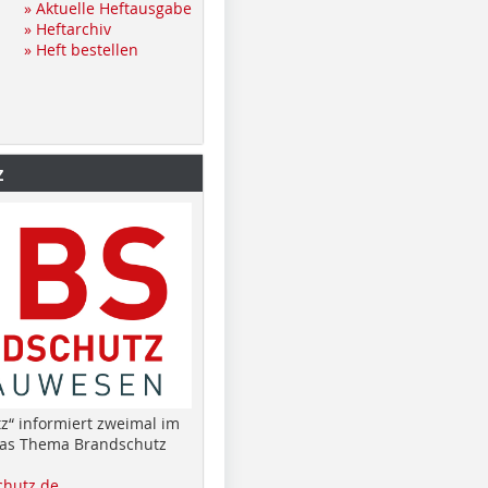
» Aktuelle Heftausgabe
» Heftarchiv
» Heft bestellen
z
z“ informiert zweimal im
das Thema Brandschutz
hutz.de