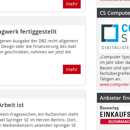
mehr
CS Computer
gwerk fertiggestellt
ngenen Ausgabe der DBZ recht allgemein
 Design oder die Finanzierung des Axel
in geschrieben, nehmen wir jetzt die
„Computer Spez
im Jahr über d
Bauen und spri
mehr
fachübergreife
Tätigen an.
www.computer-
Anbieter fi
rbeit ist
 Kein Fragezeichen, ein Rufzeichen steht
l Springer SE im Herzen Berlins. Dort,
h Medienkonzern seienden Springer SE