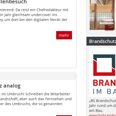
ellenbesuch
nierend: Da reist ein Chefredakteur mit
in Jahr gleichsam undercover ins
ley, um dort bei den digitalen Nerds der
mehr
Brandschut
z analog
t im Umbruch! Schreiben die Mitarbeiter
andschaft, aber auch das Fernsehen und
„BS Brandschut
ler des Umbruchs, die so genannten
Jahr rund um 
am Bau.
www.bsbrandsc