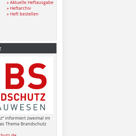
» Aktuelle Heftausgabe
» Heftarchiv
» Heft bestellen
z
z“ informiert zweimal im
das Thema Brandschutz
hutz.de