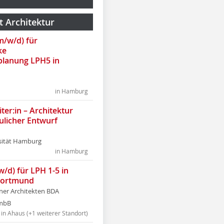
t Architektur
(m/w/d) für
ke
lanung LPH5 in
in Hamburg
ter:in – Architektur
ulicher Entwurf
sität Hamburg
in Hamburg
w/d) für LPH 1-5 in
Dortmund
tner Architekten BDA
tmbB
in Ahaus (+1 weiterer Standort)