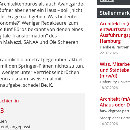
 Archi­tektenbüros als auch Avantgarde-
fner aber eher ein Haus – soll „nicht
Stellenmark
 der Frage nachgehen: Was bedeutet
ökonomie?“ Weniger Redakteure, zum
Architekt:in 
ie fünf Büros bekannt von denen eines
entwurfsstar
Ausführungsp
igitale Transformation“ des
Hamburg
n Malvezzi, SANAA und Ole Scheeren.
Henke & Partner
22.07.2026
 räumlich diametral gegenüber, aktuell
Wiss. Mitarbei
 mit den Springer-Plänen nichts zu tun.
und Städteba
 weniger unter Vertriebseinbrüchen
(m/w/d)
 denn ausnahmsweise mal mit
HafenCity Univer
tenaufgabe, schade!
Be. K.
18.07.2026
Architekt (m/
schien in
Ahaus oder 
13
farwickgrote par
Stadtplaner Par
auen
14.07.2026
erend, angepasst