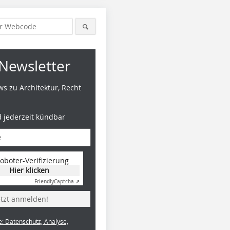
Newsletter
s zu Architektur, Recht
d jederzeit kündbar
oboter-Verifizierung
Hier klicken
Friendly
Captcha ⇗
etzt anmelden!
e: Datenschutz, Analyse,