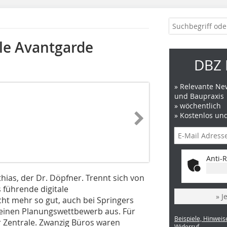
ale Avantgarde
DBZ 
» Relevante New
und Baupraxis
» wöchentlich
» Kostenlos un
Anti-R
hias, der Dr. Döpfner. Trennt sich von
 führende digitale
» J
cht mehr so gut, auch bei Springers
G einen Planungswettbewerb aus. Für
Beispiele, Hinweis
 Zentrale. Zwanzig Büros waren
Widerruf