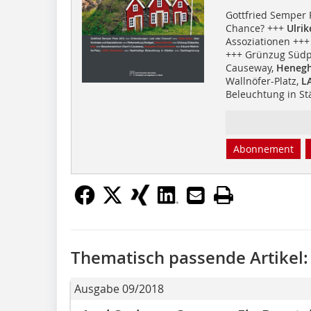
Gottfried Semper 
Chance? +++
Ulri
Assoziationen +++
+++ Grünzug Südp
Causeway,
Henegh
Wallnöfer-Platz,
LA
Beleuchtung in S
Abonnement
Thematisch passende Artikel:
Ausgabe 09/2018