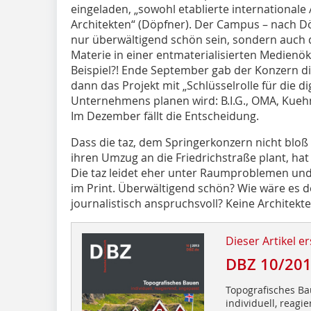
eingeladen, „sowohl etablierte internationale
Architekten“ (Döpfner). Der Campus – nach Döp
nur überwältigend schön sein, sondern auch
Materie in einer entmaterialisierten Medien
Beispiel?! Ende September gab der Konzern d
dann das Projekt mit „Schlüsselrolle für die d
Unternehmens planen wird: B.I.G., OMA, Kueh
Im Dezember fällt die Entscheidung.
Dass die taz, dem Springerkonzern nicht bloß
ihren Umzug an die Friedrichstraße plant, hat
Die taz leidet eher unter Raumproblemen und
im Print. Überwältigend schön? Wie wäre es
journalistisch anspruchsvoll? Keine Architek
Dieser Artikel er
DBZ 10/20
Topografisches B
individuell, reagi