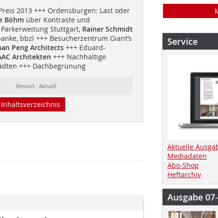
Preis 2013 +++ Ordensburgen: Last oder
ke Böhm
über Kontraste und
 Parkerweitung Stuttgart,
Rainer Schmidt
anke, bbzl +++ Besucherzentrum Giant‘s
Service
an Peng Architects
+++ Eduard-
AC Architekten
+++ Nachhaltige
tädten +++ Dachbegrünung
Ressort: Aktuell
Inhaltsverzeichnis
Aktuelle Ausga
Mediadaten
Abo-Shop
Heftarchiv
Ausgabe 07