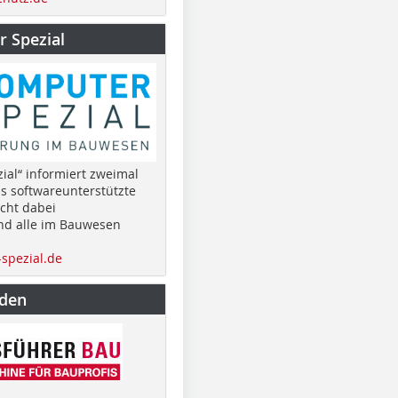
 Spezial
ial“ informiert zweimal
as softwareunterstützte
cht dabei
nd alle im Bauwesen
spezial.de
nden