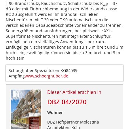
T 90 Brandschutz, Rauchschutz, Schallschutz bis R
= 37
w,P
dB oder mit Einbruchhemmung in der Widerstandsklasse
RC 2 ausgeführt werden. Im Brandfall schließen
Nischentüren mit T 30 oder T 90 automatisch, um die
verschiedenen Gebäudeabschnitte voneinander zu trennen.
Sondergrößen und -ausführungen, beispielsweise XXL-
Superformat-Nischentüren mit integrierter Schlupftür,
ermöglichen ein vielfältiges Anwendungsspektrum.
Einflügelige Nischentüren können bis zu 1,5 m breit und 3 m
hoch sein, zweiflügelig können sie bis zu 3 m breit und 3 m
hoch sein.
Schörghuber Spezialtüren KG84539
Ampfing
www.schoerghuber.de
Dieser Artikel erschien in
DBZ 04/2020
Wohnen
DBZ Heftpartner Molestina
Architekten, Köln