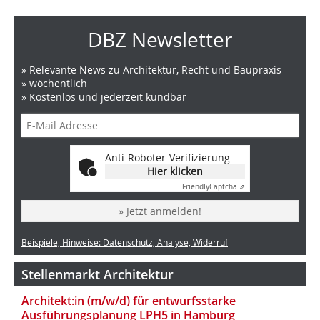
DBZ Newsletter
» Relevante News zu Architektur, Recht und Baupraxis
» wöchentlich
» Kostenlos und jederzeit kündbar
Anti-Roboter-Verifizierung
Hier klicken
Friendly
Captcha ⇗
» Jetzt anmelden!
Beispiele, Hinweise: Datenschutz, Analyse, Widerruf
Stellenmarkt Architektur
Architekt:in (m/w/d) für entwurfsstarke
Ausführungsplanung LPH5 in Hamburg