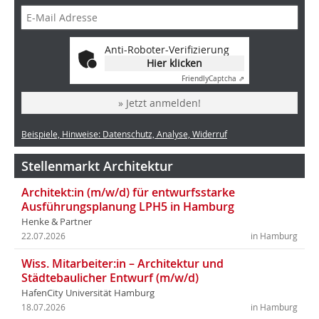
Anti-Roboter-Verifizierung
Hier klicken
Friendly
Captcha ⇗
» Jetzt anmelden!
Beispiele, Hinweise: Datenschutz, Analyse, Widerruf
Stellenmarkt Architektur
Architekt:in (m/w/d) für entwurfsstarke
Ausführungsplanung LPH5 in Hamburg
Henke & Partner
22.07.2026
in Hamburg
Wiss. Mitarbeiter:in – Architektur und
Städtebaulicher Entwurf (m/w/d)
HafenCity Universität Hamburg
18.07.2026
in Hamburg