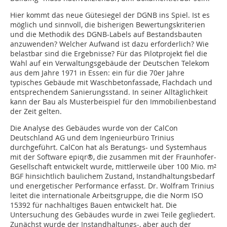
Hier kommt das neue Gütesiegel der DGNB ins Spiel. Ist es
möglich und sinnvoll, die bisherigen Bewertungskriterien
und die Methodik des DGNB-Labels auf Bestandsbauten
anzuwenden? Welcher Aufwand ist dazu erforderlich? Wie
belastbar sind die Ergebnisse? Für das Pilotprojekt fiel die
Wahl auf ein Verwaltungsgebäude der Deutschen Telekom
aus dem Jahre 1971 in Essen: ein für die 70er Jahre
typisches Gebäude mit Waschbetonfassade, Flachdach und
entsprechendem Sanierungsstand. In seiner Alltäglichkeit
kann der Bau als Musterbeispiel für den Immobilienbestand
der Zeit gelten.
Die Analyse des Gebäudes wurde von der CalCon
Deutschland AG und dem Ingenieurbüro Trinius
durchgeführt. CalCon hat als Beratungs- und Systemhaus
mit der Software epiqr®, die zusammen mit der Fraunhofer-
Gesellschaft entwickelt wurde, mittlerweile über 100 Mio. m²
BGF hinsichtlich baulichem Zustand, Instandhaltungsbedarf
und energetischer Performance erfasst. Dr. Wolfram Trinius
leitet die internationale Arbeitsgruppe, die die Norm ISO
15392 für nachhaltiges Bauen entwickelt hat. Die
Untersuchung des Gebäudes wurde in zwei Teile gegliedert.
Zunächst wurde der Instandhaltungs-, aber auch der