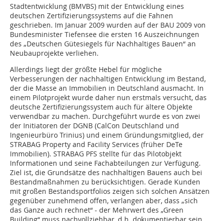
Stadtentwicklung (BMVBS) mit der Entwicklung eines
deutschen Zertifizierungssystems auf die Fahnen
geschrieben. Im Januar 2009 wurden auf der BAU 2009 von
Bundesminister Tiefensee die ersten 16 Auszeichnungen
des „Deutschen Gütesiegels für Nachhaltiges Bauen“ an
Neubauprojekte verliehen.
Allerdings liegt der größte Hebel für mög­liche
Verbesserungen der nachhaltigen Entwicklung im Bestand,
der die Masse an Immobilien in Deutschland ausmacht. In
einem Pilotprojekt wurde daher nun erstmals versucht, das
deutsche Zertifizierungssystem auch für ältere Objekte
verwendbar zu machen. Durchgeführt wurde es von zwei
der Initiato­ren der DGNB (CalCon Deutschland und
Ingenieurbüro Trinius) und einem Gründungsmitglied, der
STRABAG Property and Facility Services (früher DeTe
Immobilien). STRABAG PFS stellte für das Pilotobjekt
Informationen und seine Fachabteilungen zur Verfügung.
Ziel ist, die Grundsätze des nachhaltigen Bauens auch bei
Bestandmaßnahmen zu berücksichtigen. Gerade Kunden
mit großen Bestandsportfolios zeigen sich solchen Ansätzen
gegenüber zunehmend offen, verlangen aber, dass „sich
das Ganze auch rechnet“ - der Mehrwert des „Green
Building“ muss nachvollziehbar, d.h. dokumentierbar sein.