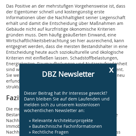
Das Positive an der mehrstufigen Vorgehensweise ist, dass
der Eigentümer schnell und kostengünstig erste
Informationen über die Nachhaltigkeit seiner Liegenschaft
erhält und damit die Entscheidung über Maßnahmen am
Gebäude nicht auf kurzfristige ökonomische Kriterien
gründen muss. Dem häufig geäußer­ten Einwand, eine
Wirtschaftlichkeitsbetrachtung sei hier ausreichend, kann
entgegnet werden, dass die meisten Bestandshalter in eine
Entscheidung heute auch soziokulturelle und ökologische
Kriterien mit einfließen lassen. Schadstoffbelastungen,
Energiekosten, Raumaufteilungen und Nutzerzufriedenheit
x
sind wesentliche Indikatoren im Immobilienmanagement.
DBZ Newsletter
Sie werden durch den Nachhal­tigkeitsgedanken nicht neu
erfunden, sondern nur sinnvoll und übersichtlich
strukturiert.
Dieser Beitrag hat Ihr Interesse geweckt?
Fazit
Dann bleiben Sie auf dem Laufenden und
melden sich zu unserem kostenlosen
Die mehrstufige Vorgehensweise ermöglicht auch für
wöchentlichen Newsletter an:
Bestandsimmobilien eine schnelle und kostengünstige
» Relevante Architekturprojekte
Nachhaltigkeitsanalyse. Auch bei größeren
» Bautechnische Fachinformationen
Immobilienbeständen steht einer Bewertung der
» Rechtliche Fragen
Nachhaltigkeit nichts im Wege. Ein ideales System muss