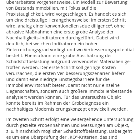
überarbeitete Vorgehensweise. Ein Modell zur Bewertung
von Bestandsimmobilien, mit Fokus auf die
Praxistauglichkeit, wird vorgeschlagen. Es handelt es sich
um eine dreistufige Herangehensweise: Im ersten Schritt
wird, analog einer konventionellen „due diligence“, ohne
abrasive Maßnahmen eine erste grobe Analyse der
Nachhaltigkeits-Indikatoren durchgeführt. Dabei wird
deutlich, bei welchen Indikatoren ein hoher
Zielerreichungsgrad vorliegt und wo Verbesserungspotential
besteht. Ebenso kann eine grobe Abschätzung der
Schadstoffbelastung aufgrund verwendeter Materialien ge­
troffen werden. Der erste Schritt soll geringe Kosten
verursachen, die ersten Ver-besserungs­­szenarien liefern
und damit eine niedrige Einstiegsbarriere für die
Immobilienwirtschaft bieten, damit nicht nur einzelne
Liegenschaften, sondern auch größere Immobilienbestände
analysiert werden können. Für das untersuchte Objekt
konnte bereits im Rahmen der Grobdiagnose ein
nachhaltiges Modernisierungskonzept entwickelt werden.
Im zweiten Schritt erfolgt eine weitergehende Untersuchung
durch gezielte Probennahmen und Messungen am Objekt,
z. B. hinsichtlich möglicher Schadstoffbelastung. Dabei geht
es um eine Überprüfung der „KO“-Kriterien, das sind