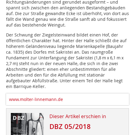
Richtungsänderungen sind gerundet ausgeformt – und
spannt sich zwischen den anliegenden Bestandsgebäuden
auf. Die zur Straße gewandte Ecke ist überhöht, von dort aus
fällt die Wand genau wie die Straße sanft ab und fokussiert
auf das bestehende Weingut.
Der Schwung der Ziegelsteinwand bildet einen Hof, der
öffentlichen Charakter hat. Hinter der Halle schließt die auf
höherem Geländeniveau liegende Marienkapelle (Baujahr
ca. 1835) des Dorfes mit Sakristei an. Das raumgroße
Fundament zur Unterfangung der Sakristei (1,8 m x 6,1 m x
2,7 m) steht nun in der neuen Halle, die sich in die zwei
Abschnitte gliedert: einen eher unbestimmten für alle
Arbeiten und den für die Abfüllung mit stationär
aufgebauter Abfüllstraße. Unter einem Teil der Halle liegt
ein Barrique-Keller.
www.molter-linnemann.de
Dieser Artikel erschien in
DBZ 05/2018