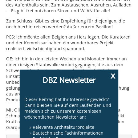
des Aufenthalts sein. Zum Austauschen, Ausruhen, Aufladen
... Es gibt frei nutzbaren Strom und WLAN für alle!
Zum Schluss: Gibt es eine Empfehlung für diejenigen, die
noch hierhin reisen werden? Außer eurem Pavillon!
PCS:
Ich möchte allen Belgien ans Herz legen. Die Kuratoren
und der Kommissar haben ein wunderbares Projekt
realisiert, vielschichtig und spannend.
OE:
Ich bin in den letzten Wochen und Monaten immer an
einer riesigen Staubwolke vorbei gegangen, die aus dem
Schweizer Pavillon kam. Da wurde mit unglaublichem
x
Einsatz ein Projekt, ein Objekt gefertigt, das sich jeder
DBZ Newsletter
unbedingt anschauen sollte. Für mich ist das ein sehr
gelungener wie zugleich sehr seltsamer Ort, eine Mischung
aus archaischer Raumerfahrung und Hightec-
Dieser Beitrag hat Ihr Interesse geweckt?
Produktionsweise.
Dann bleiben Sie auf dem Laufenden und
Mit Oliver Elser, Anna Scheuermann und Peter Cachola
melden sich zu unserem kostenlosen
Schmal (Foto v. l.) unterhielt sich DBZ-Redakteur Benedikt
wöchentlichen Newsletter an:
Kraft am 25. Mai 2016 vor dem deutschen Pavillon in den
» Relevante Architekturprojekte
Giardini in Venedig.
» Bautechnische Fachinformationen