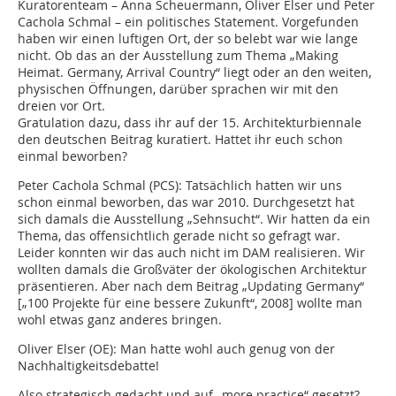
Kuratorenteam – Anna Scheuermann, Oliver Elser und Peter
Cachola Schmal – ein politisches Statement. Vorgefunden
haben wir einen luftigen Ort, der so belebt war wie lange
nicht. Ob das an der Ausstellung zum Thema „Making
Heimat. Germany, Arrival Country“ liegt oder an den weiten,
physischen Öffnungen, darüber sprachen wir mit den
dreien vor Ort.
Gratulation dazu, dass ihr auf der 15. Architekturbiennale
den deutschen Beitrag kuratiert. Hattet ihr euch schon
einmal beworben?
Peter Cachola Schmal (PCS):
Tatsächlich hatten wir uns
schon einmal beworben, das war 2010. Durchgesetzt hat
sich damals die Ausstellung „Sehnsucht“. Wir hatten da ein
Thema, das offensichtlich gerade nicht so gefragt war.
Leider konnten wir das auch nicht im DAM realisieren. Wir
wollten damals die Großväter der ökologischen Architektur
präsentieren. Aber nach dem Beitrag „Updating Germany“
[„100 Projekte für eine bessere Zukunft“, 2008] wollte man
wohl etwas ganz anderes bringen.
Oliver Elser (OE):
Man hatte wohl auch genug von der
Nachhaltigkeitsdebatte!
Also strategisch gedacht und auf „more practice“ gesetzt?