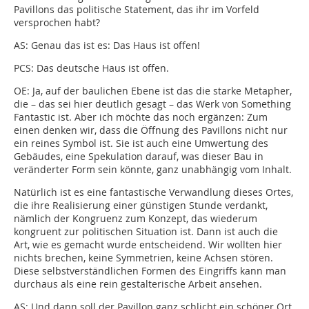
Pavillons das politische Statement, das ihr im Vorfeld
versprochen habt?
AS:
Genau das ist es: Das Haus ist offen!
PCS:
Das deutsche Haus ist offen.
OE:
Ja, auf der baulichen Ebene ist das die starke Metapher,
die – das sei hier deutlich gesagt – das Werk von Something
Fantastic ist. Aber ich möchte das noch ergänzen: Zum
einen denken wir, dass die Öffnung des Pavillons nicht nur
ein reines Symbol ist. Sie ist auch eine Umwertung des
Gebäudes, eine Spekulation darauf, was dieser Bau in
veränderter Form sein könnte, ganz unabhängig vom Inhalt.
Natürlich ist es eine fantastische Verwandlung dieses Ortes,
die ihre Realisierung einer günstigen Stunde verdankt,
nämlich der Kongruenz zum Konzept, das wiederum
kongruent zur politischen Situation ist. Dann ist auch die
Art, wie es gemacht wurde entscheidend. Wir wollten hier
nichts brechen, keine Symmetrien, keine Achsen stören.
Diese selbstverständlichen Formen des Eingriffs kann man
durchaus als eine rein gestalterische Arbeit ansehen.
AS:
Und dann soll der Pavillon ganz schlicht ein schöner Ort