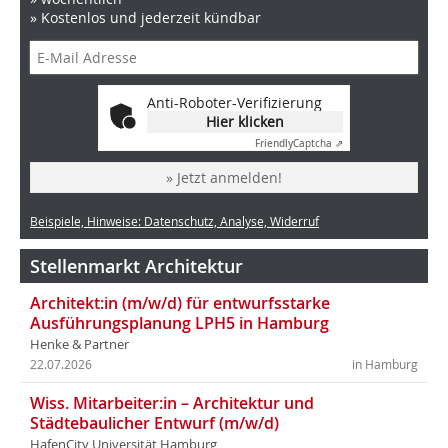
» Kostenlos und jederzeit kündbar
Anti-Roboter-Verifizierung
Hier klicken
Friendly
Captcha ⇗
» Jetzt anmelden!
Beispiele, Hinweise: Datenschutz, Analyse, Widerruf
Stellenmarkt Architektur
Architekt:in (m/w/d) für entwurfsstarke
Ausführungsplanung LPH5 in Hamburg
Henke & Partner
22.07.2026
in Hamburg
Wiss. Mitarbeiter:in – Architektur und
Städtebaulicher Entwurf (m/w/d)
HafenCity Universität Hamburg