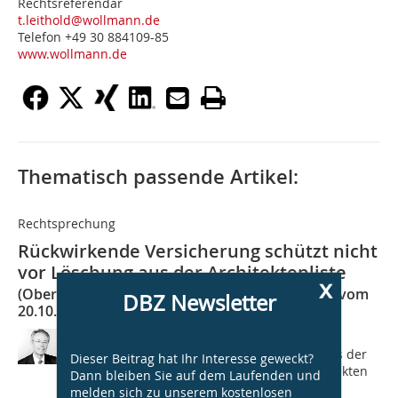
Rechtsreferendar
t.leithold@wollmann.de
Telefon +49 30 884109-85
www.wollmann.de
Thematisch passende Artikel:
Rechtsprechung
Rückwirkende Versicherung schützt nicht
vor Löschung aus der Architektenliste
x
(Oberverwaltungsgericht Thüringen, Beschluss vom
DBZ Newsletter
20.10.2020, 3 ZKO 547/20)
Ab und zu müssen wir auch mal über
unangenehme Dinge schreiben. Eines der
Dieser Beitrag hat Ihr Interesse geweckt?
schlimmsten Dinge, die einem Architekten
Dann bleiben Sie auf dem Laufenden und
passieren können ist sicherlich die
melden sich zu unserem kostenlosen