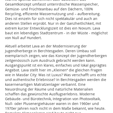
Gesamtkonzept umfasst unterirdische Wasserspeicher,
Gemüse- und Früchteanbau auf den Dächern, 100%
Recycling, effiziente Wassernutzung und – aufbereitung.
Dies ist einzeln für sich nicht spektakulär und auch an
anderen Stellen erprobt. Nur in der Ganzheitlichkeit, mit
extrem kurzer Entwicklungszeit ist dies ein Novum. Lava
baut ein lebendiges Stadtzentrum - in der Wüste - möglichst
von Null auf Hundert.
Aktuell arbeitet Lava an der Modernisierung der
Jugendherberge in Berchtesgaden. Deren Umbau soll
exemplarisch zeigen, wie das Konzept der Jugendherbergen
zeitgenössisch zum Ausdruck gebracht werden kann.
Ausgangspunkt ist ein klares, einfaches und lokal geprägtes
Angebot. Lava stellt hier im „Kleinen“ die gleichen Fragen
wie in Masdar City: Was ist Luxus? Was verschafft uns echte
und authentische Erlebnisse? In Berchtesgaden werden die
kasernenartigen Matratzenlager verbannt. Eine
Neuordnung der Räume und natürliche Materialien
schaffen das gewünschte Ausflugserlebnis. Moderne
Gebäude- und Bürotechnik, Integration von Photovoltaik,
Null- oder Plusenergiehäuser waren in den 1960er und
1970er Jahren noch nicht in dem Maße bekannt, wie heute.