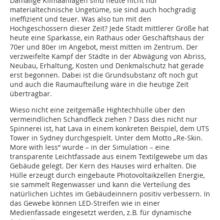
Damalige Klimaanlagen sind heute nicht nur
materialtechnische Ungetüme, sie sind auch hochgradig
ineffizient und teuer. Was also tun mit den
Hochgeschossern dieser Zeit? Jede Stadt mittlerer Größe hat
heute eine Sparkasse, ein Rathaus oder Geschäftshaus der
70er und 80er im Angebot, meist mitten im Zentrum. Der
verzweifelte Kampf der Städte in der Abwägung von Abriss,
Neubau, Erhaltung, Kosten und Denkmalschutz hat gerade
erst begonnen. Dabei ist die Grund­substanz oft noch gut
und auch die Raumaufteilung wäre in die heutige Zeit
übertragbar.
Wieso nicht eine zeitgemäße Hightechhülle über den
vermeindlichen Schandfleck ziehen ? Dass dies nicht nur
Spinnerei ist, hat Lava in einem konkreten Beispiel, dem UTS
Tower in Sydney durchgespielt. Unter dem Motto „Re-Skin.
More with less“ wurde – in der Simulation – eine
transparente Leichtfassade aus einem Textilgewebe um das
Gebäude gelegt. Der Kern des Hauses wird erhalten. Die
Hülle erzeugt durch eingebaute Photovoltaikzellen Energie,
sie sammelt Regenwasser und kann die Verteilung des
natürlichen Lichtes im Gebäudeinnern positiv verbessern. In
das Gewebe können LED-Streifen wie in einer
Medienfassade eingesetzt werden, z.B. für dynamische