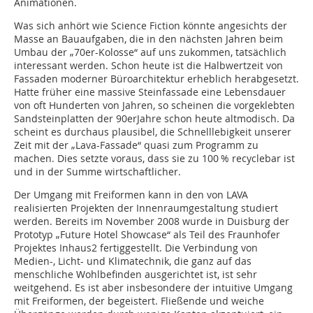
Animationen.
Was sich anhört wie Science Fiction könnte angesichts der
Masse an Bauaufgaben, die in den nächsten Jahren beim
Umbau der „70er-Kolosse“ auf uns zukommen, tatsächlich
inte­ressant werden. Schon heute ist die Halbwert­zeit von
Fassaden moderner Büroarchitektur erheblich herabgesetzt.
Hatte früher eine massive Steinfassade eine Lebensdauer
von oft Hunderten von Jahren, so scheinen die vorgeklebten
Sandsteinplatten der 90erJahre schon heute altmodisch. Da
scheint es durchaus plausibel, die Schnelllebigkeit unserer
Zeit mit der „Lava-Fassade“ quasi zum Programm zu
machen. Dies setzte voraus, dass sie zu 100 % recyclebar ist
und in der Summe wirtschaftlicher.
Der Umgang mit Freiformen kann in den von LAVA
realisierten Projekten der Innenraumgestaltung studiert
werden. Bereits im November 2008 wurde in Duisburg der
Prototyp „Future Hotel Showcase“ als Teil des Fraunhofer
Projektes Inhaus2 fertiggestellt. Die Verbindung von
Medien-, Licht- und Klima­technik, die ganz auf das
menschliche Wohlbefinden ausgerichtet ist, ist sehr
weitgehend. Es ist aber insbesondere der intuitive Umgang
mit Freiformen, der begeistert. Fließende und weiche