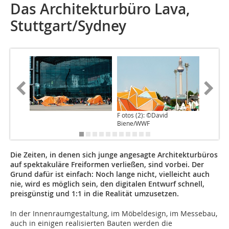
Das Architekturbüro Lava,
Stuttgart/Sydney
F otos (2): ©David
Foto: (S
Biene/WWF
Images)
Die Zeiten, in denen sich junge angesagte Architekturbüros
auf spektakuläre Freiformen verließen, sind vorbei. Der
Grund dafür ist einfach: Noch lange nicht, vielleicht auch
nie, wird es möglich sein, den digitalen Entwurf schnell,
preisgünstig und 1:1 in die Realität umzusetzen.
In der Innenraumgestaltung, im Möbeldesign, im Messebau,
auch in einigen realisierten Bauten werden die