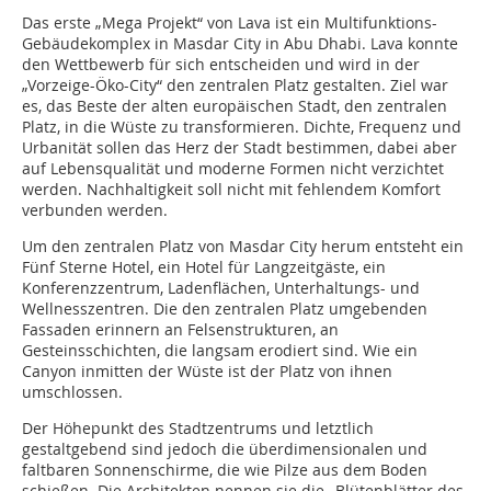
Das erste „Mega Projekt“ von Lava ist ein Multifunktions-
Gebäudekomplex in Masdar City in Abu Dhabi. Lava konnte
den Wettbewerb für sich entscheiden und wird in der
„Vorzeige-Öko-City“ den zentralen Platz gestalten. Ziel war
es, das Beste der alten europäischen Stadt, den zentralen
Platz, in die Wüste zu transformieren. Dichte, Frequenz und
Urbanität sollen das Herz der Stadt bestimmen, dabei aber
auf Lebensqualität und moderne Formen nicht verzichtet
werden. Nachhaltigkeit soll nicht mit fehlendem Komfort
verbunden werden.
Um den zentralen Platz von Masdar City herum entsteht ein
Fünf Sterne Hotel, ein Hotel für Langzeitgäste, ein
Konferenzzentrum, Ladenflächen, Unterhaltungs- und
Wellnesszentren. Die den zentralen Platz umgebenden
Fassaden erinnern an Felsenstrukturen, an
Gesteinsschichten, die langsam erodiert sind. Wie ein
Canyon inmitten der Wüste ist der Platz von ihnen
umschlossen.
Der Höhepunkt des Stadtzentrums und letztlich
gestaltgebend sind jedoch die überdimensionalen und
faltbaren Sonnenschirme, die wie Pilze aus dem Boden
schießen. Die Architekten nennen sie die „Blütenblätter des