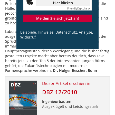
Hier klicken
Er ist nicht nur auf einzelne Bauteile bezogen oder auf die
Hülle. Das ist jedenfalls der Anspruch. Das Problem ist
Friendly
Captcha ⇗
jedoch der Maßstab. Die Bauindustrie ist auf eine
großformatige Umsetzung nicht eingestellt. Die Kosten sind
Melden Sie sich jetzt an!
zu hoch.
Laboratory for Visionary Architecture – ein solch
Beispiele, Hinweise: Datenschutz, Analyse,
ausgefallener Name zeigt viel Mut. Und tatsächlich hat der
Widerruf
Spruch „Wer Visionen hat, sollte zum Arzt gehen“ noch
immer seine Berechtigung. Der erste Blick auf die
Hauptprotagonisten, deren Werdegang und die bisher fertig
gestellten Projekte macht aber bereits deutlich, dass Lava
bereits jetzt zu den Top 5 der interessanten jungen Büros
gehört, die Zukunftstechnologien mit moderner
Formensprache verbinden.
Dr. Holger Rescher, Bonn
Dieser Artikel erschien in
DBZ 12/2010
Ingenieurbauten
Ausgeklügelt und Leistungsstark