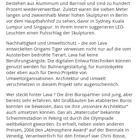
bestehen aus Aluminium und Barrisol und sind zu hundert
Prozent wiederverwertbar. Zuletzt waren die sieben Meter
langen und zweieinhalb Meter hohen Skulpturen in Berlin
vor dem Hauptbahnhof zu sehen, davor in Sydney, Kuala
Lumpur und Singapur. In ihrem Innern suggerieren LED-
Leuchten einen Pulsschlag der Skulpturen.
Nachhaltigkeit und Umweltschutz – die von Lava
entwickelten Origami Tiger verweisen nicht nur auf die vom
Aussterben bedrohte Tierart. Lava hat keine
Berührungsängste. Die digitalen Entwurfstechniken können
genutzt werden für Bühnengestaltung, für Kunstobjekte
oder eben auch für Demo-Projekte von
Umweltorganisationen. Architektur und Umwelt
verschmelzen in diesem Projekt sehr augenscheinlich.
Wer steckt hinter Lava ? Die drei Büropartner sind jung, aber
bereits sehr erfahren. Mit Großbauten bei etablierten Büros
konnten sie beweisen, dass sie ihre „visionäre Architektur“
auch umsetzen können. Das als „Watercube“ bekannte
Schwimmstadion in Peking ist durch die Olympiade
weltbekannt geworden. Es erhielt, neben vielen anderen
Preisen, 2004 den „Atmosphere Award“ auf der Biennale in
Venedig. Verantwortlich für den Entwurf war Chris Bosse,