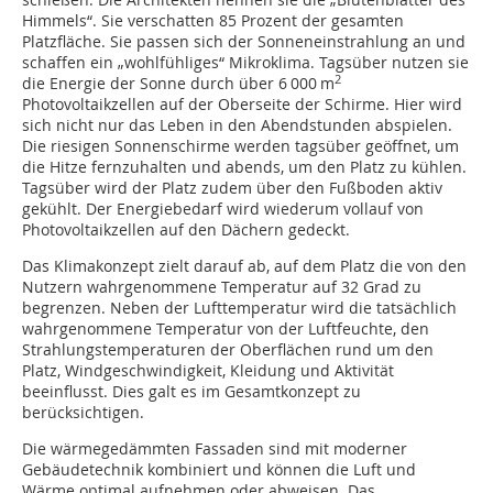
Himmels“. Sie verschatten 85 Prozent der gesamten
Platzfläche. Sie passen sich der Sonneneinstrahlung an und
schaffen ein „wohlfühliges“ Mikroklima. Tagsüber nutzen sie
2
die Energie der Sonne durch über 6 000 m
Photovoltaikzellen auf der Oberseite der Schirme. Hier wird
sich nicht nur das Leben in den Abendstunden abspielen.
Die riesigen Sonnenschirme werden tagsüber geöffnet, um
die Hitze fernzuhalten und abends, um den Platz zu kühlen.
Tagsüber wird der Platz zudem über den Fußboden aktiv
gekühlt. Der Energiebedarf wird wiederum vollauf von
Photovoltaikzellen auf den Dächern gedeckt.
Das Klimakonzept zielt darauf ab, auf dem Platz die von den
Nutzern wahrgenommene Temperatur auf 32 Grad zu
begrenzen. Neben der Lufttemperatur wird die tatsächlich
wahrgenommene Temperatur von der Luftfeuchte, den
Strahlungstemperaturen der Oberflächen rund um den
Platz, Windgeschwindigkeit, Kleidung und Aktivität
beeinflusst. Dies galt es im Gesamtkonzept zu
berücksichtigen.
Die wärmegedämmten Fassaden sind mit moderner
Gebäudetechnik kombiniert und können die Luft und
Wärme optimal aufnehmen oder abweisen. Das