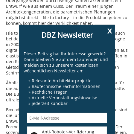
Übergänge werden durch wenige Kanten akzentuiert, ein
Entwurf wie aus einem Guss. Der Traum einer jungen
Architektengeneration, die parametrischen Planungen
möglichst direkt – file to factory – in die Produktion geben zu
können, kommt hier der Wirklichkeit näher.
x
DBZ Newsletter
File to Factory – im Kleinen ist dies bereits Realität. So auch
bei der Architonic Lounge, die Lava zur Messe imm cologne
in 2008 fertig stellt. Die Sitzmodule wurden direkt vom
digitalen Datenmodell mit computer-gesteuerten Fräsen aus
Dieser Beitrag hat Ihr Interesse geweckt?
elastischem Schaum heraus­geschält. Vorbild für die offen in
Dann bleiben Sie auf dem Laufenden und
den Raum gestellten Freiformblöcke war eine arktische
melden sich zu unserem kostenlosen
Gletscherlandschaft. Sie werden überdacht von leichten
wöchentlichen Newsletter an:
Schirmmembranen.
» Relevante Architekturprojekte
Ähnlich raumgreifend war das Bühnendesign, das Lava für
» Bautechnische Fachinformationen
die australischen MTV Music Awards 2009 entworfen hatte.
» Rechtliche Fragen
Die Bühnenskulptur wurde digital erzeugt und aus
» Aktuelle Veranstaltungshinweise
ultraleichtem Stoff produziert.
» jederzeit kündbar
Box oder Blob, diese Parole war zu einfach. Mittlerweile sind
die jungen Architekturbüros mit der digitalen
Entwurfssoftware so vertraut, dass sich die neue
Formensprache nicht nur auf die Außenhülle bezieht. Der
Anti-Roboter-Verifizierung
sogenannte Parametrismus bezieht das ganze Gebäude ein.