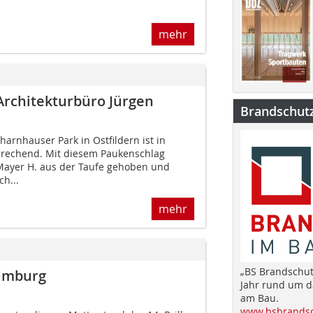
mehr
Architekturbüro Jürgen
Brandschut
harnhauser Park in Ostfildern ist in
rechend. Mit diesem Paukenschlag
Mayer H. aus der Taufe gehoben und
h...
mehr
„BS Brandschut
Hamburg
Jahr rund um 
am Bau.
www.bsbrandsc