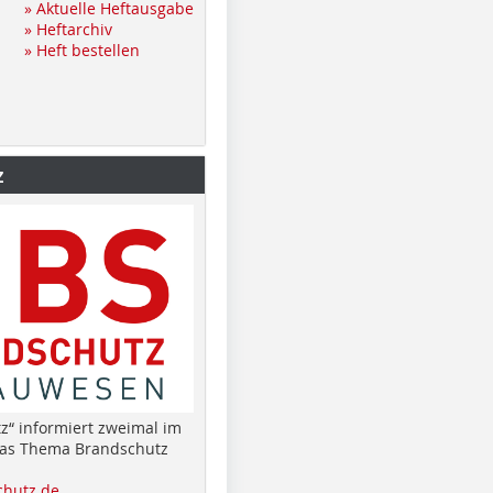
» Aktuelle Heftausgabe
» Heftarchiv
» Heft bestellen
z
z“ informiert zweimal im
das Thema Brandschutz
hutz.de