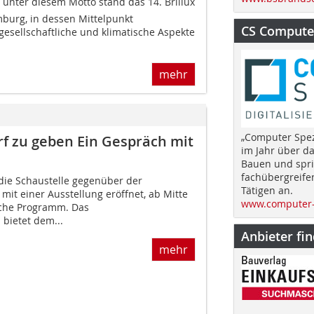
, unter diesem Motto stand das 14. Brillux
burg, in dessen Mittelpunkt
CS Computer
gesellschaftliche und klimatische Aspekte
mehr
„Computer Spez
f zu geben Ein Gespräch mit
im Jahr über d
Bauen und spri
fachübergreife
die Schaustelle gegenüber der
Tätigen an.
it einer Ausstellung eröffnet, ab Mitte
www.computer-
liche Programm. Das
bietet dem...
Anbieter fi
mehr