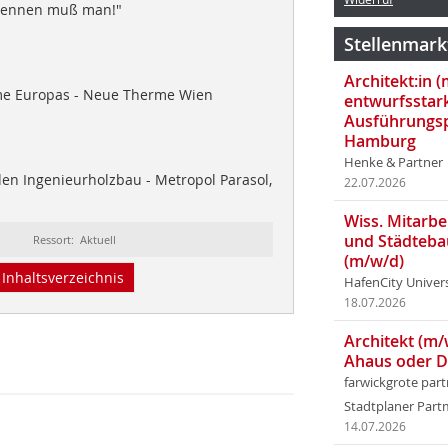
Brennen muß man!"
Stellenmark
Architekt:in 
me Europas - Neue Therme Wien
entwurfsstar
Ausführungsp
Hamburg
Henke & Partner
en Ingenieurholzbau - Metropol Parasol,
22.07.2026
Wiss. Mitarbei
und Städteba
Ressort: Aktuell
(m/w/d)
Inhaltsverzeichnis
HafenCity Univer
18.07.2026
Architekt (m/
Ahaus oder 
farwickgrote par
Stadtplaner Par
14.07.2026