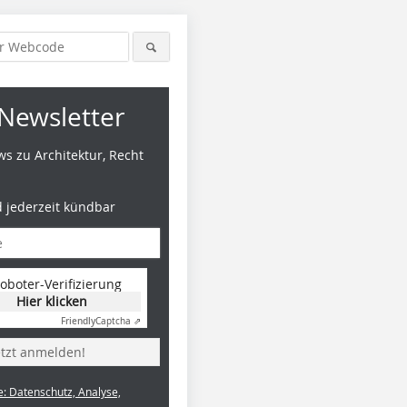
Newsletter
s zu Architektur, Recht
d jederzeit kündbar
oboter-Verifizierung
Hier klicken
Friendly
Captcha ⇗
etzt anmelden!
e: Datenschutz, Analyse,