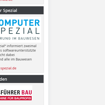
 Spezial
ial“ informiert zweimal
as softwareunterstützte
cht dabei
nd alle im Bauwesen
spezial.de
nden