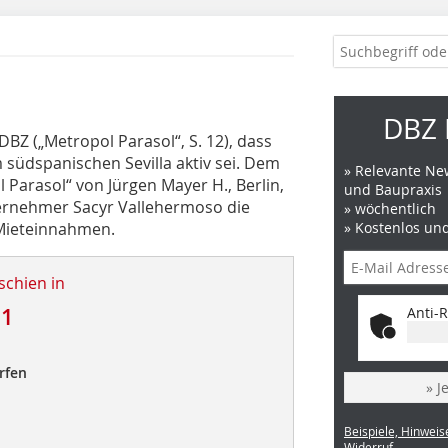
DBZ 
DBZ („Metropol Parasol“, S. 12), dass
m südspanischen Se­villa aktiv sei. Dem
» Relevante New
l Parasol“ von Jürgen Mayer H., Berlin,
und Baupraxis
ernehmer Sacyr Vallehermoso die
» wöchentlich
 Mieteinnahmen.
» Kostenlos un
schien in
11
Anti-R
rfen
» J
Beispiele, Hinweis
Widerruf