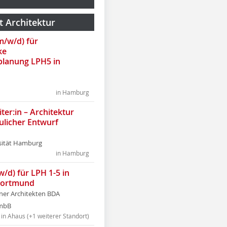
t Architektur
(m/w/d) für
ke
lanung LPH5 in
in Hamburg
ter:in – Architektur
ulicher Entwurf
sität Hamburg
in Hamburg
w/d) für LPH 1-5 in
Dortmund
tner Architekten BDA
tmbB
in Ahaus (+1 weiterer Standort)