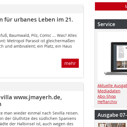
m für urbanes Leben im 21.
Service
uß, Baumwald, Pilz, Comic ... Was? Alles
hnt: Metropol Parasol ist gleichermaßen
sch und ambivalent; ein Platz, ein Haus
mehr
Aktuelle Ausga
Mediadaten
evilla www.jmayerh.de,
Abo-Shop
Heftarchiv
m
 man wieder einmal nach Sevilla reisen.
Ausgabe 07
t in der Gluthitze des südlichen Spaniens
ädte der Halbinsel ist, auch wegen des