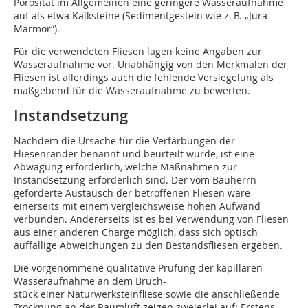
Porosität im Allgemeinen eine geringere Wasseraufnahme
auf als etwa Kalksteine (Sedimentgestein wie z. B. „Jura-
Marmor“).
Für die verwendeten Fliesen lagen keine Angaben zur
Wasseraufnahme vor. Unab­hängig von den Merkmalen der
Fliesen ist ­allerdings auch die fehlende Versiegelung als
maßgebend für die Wasseraufnahme zu bewerten.
Instandsetzung
Nachdem die Ursache für die Verfärbungen der
Fliesenränder benannt und beurteilt wurde, ist eine
Abwägung erforderlich, welche Maßnahmen zur
Instandsetzung erforderlich sind. Der vom Bauherrn
geforderte Austausch der betroffenen Fliesen wäre
einerseits mit einem vergleichsweise hohen Aufwand
verbunden. Andererseits ist es bei Verwendung von Fliesen
aus einer anderen Charge möglich, dass sich optisch
auffällige Abweichungen zu den Bestandsfliesen ergeben.
Die vorgenommene qualitative Prüfung der kapillaren
Wasseraufnahme an dem Bruch-
stück einer Naturwerksteinfliese sowie die anschließende
Trocknung an der Raumluft zeigen zweierlei auf: Erstens