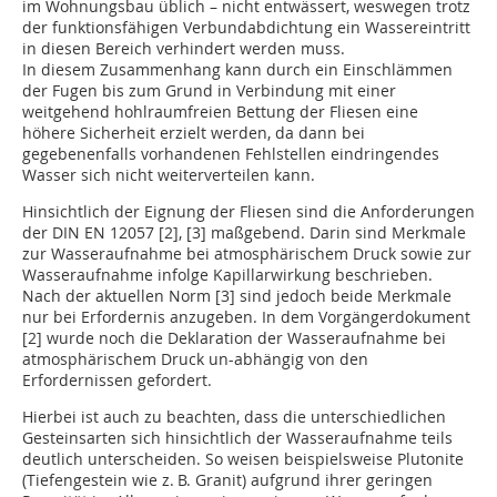
im Wohnungsbau üblich – nicht entwässert, weswegen trotz
der funktionsfähigen Verbundabdichtung ein Wassereintritt
in diesen Bereich verhindert werden muss.
In diesem Zusammenhang kann durch ein Einschlämmen
der Fugen bis zum Grund in Verbindung mit einer
weitgehend hohlraumfreien Bettung der Fliesen eine
höhere Sicher­heit erzielt werden, da dann bei
gegebenenfalls vorhandenen Fehlstellen eindringendes
Wasser sich nicht weiterverteilen kann.
Hinsichtlich der Eignung der Fliesen sind die Anforderungen
der DIN EN 12057 [2], [3] maßgebend. Darin sind Merkmale
zur Wasseraufnahme bei atmosphärischem Druck sowie zur
Wasseraufnahme infolge Kapillarwirkung beschrieben.
Nach der aktuellen Norm [3] sind jedoch beide Merkmale
nur bei Erfordernis anzugeben. In dem Vorgängerdokument
[2] wurde noch die Deklaration der Wasseraufnahme bei
atmosphärischem Druck un-abhängig von den
Erfordernissen gefordert.
Hierbei ist auch zu beachten, dass die ­unterschiedlichen
Gesteinsarten sich hinsichtlich der Wasseraufnahme teils
deutlich unterscheiden. So weisen beispielsweise Plutonite
(Tie­fen­gestein wie z. B. Granit) aufgrund ihrer geringen