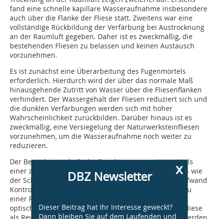
fand eine schnelle kapillare Wasseraufnahme insbesondere
auch über die Flanke der Fliese statt. Zweitens war eine
vollständige Rückbildung der Verfärbung bei Austrocknung
an der Raumluft gegeben. Daher ist es zweckmäßig, die
bestehenden Fliesen zu belassen und keinen Austausch
vorzunehmen.
Es ist zunächst eine Überarbeitung des Fugenmörtels
erforderlich. Hierdurch wird der über das normale Maß
hinausgehende Zutritt von Wasser über die Fliesenflanken
verhindert. Der Wassergehalt der Fliesen reduziert sich und
die dunklen Verfärbungen werden sich mit hoher
Wahrscheinlichkeit zurückbilden. Darüber hinaus ist es
zweckmäßig, eine Versiegelung der Naturwerksteinfliesen
vorzunehmen, um die Wasseraufnahme noch weiter zu
reduzieren.
Der Bereich unterhalb der Duschwanne war nur mittels
x
einer zerstörenden Prüfung zugänglich. Es ist jedoch – wie
DBZ Newsletter
der Schadensfall zeigt – wichtig, hier mit geringem Aufwand
Kontrollen vornehmen zu können. Daher ist der Einbau
einer Revisionsöffnung zweckmäßig. Sofern dies aus
Dieser Beitrag hat Ihr Interesse geweckt?
optischen Gründen nicht gewünscht wird, kann eine Fliese
Dann bleiben Sie auf dem Laufenden und
als Revisionsöffnung elastisch mit Dichtstoff verfugt werden.