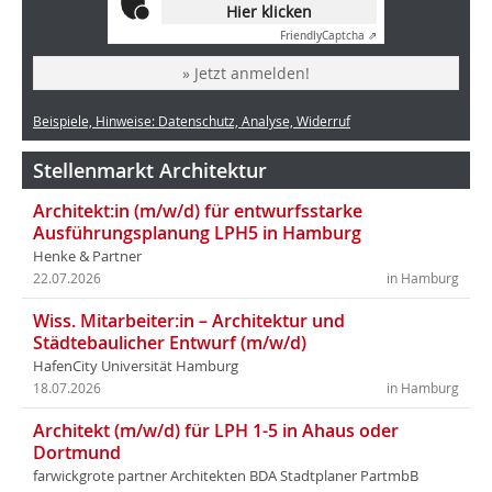
Hier klicken
Friendly
Captcha ⇗
» Jetzt anmelden!
Beispiele, Hinweise: Datenschutz, Analyse, Widerruf
Stellenmarkt Architektur
Architekt:in (m/w/d) für entwurfsstarke
Ausführungsplanung LPH5 in Hamburg
Henke & Partner
22.07.2026
in Hamburg
Wiss. Mitarbeiter:in – Architektur und
Städtebaulicher Entwurf (m/w/d)
HafenCity Universität Hamburg
18.07.2026
in Hamburg
Architekt (m/w/d) für LPH 1-5 in Ahaus oder
Dortmund
farwickgrote partner Architekten BDA Stadtplaner PartmbB