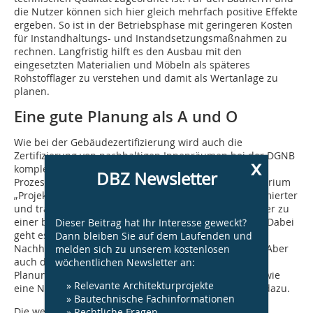
die Nutzer können sich hier gleich mehrfach positive Effekte
ergeben. So ist in der Betriebsphase mit geringeren Kosten
für Instandhaltungs- und Instandsetzungsmaßnahmen zu
rechnen. Langfristig hilft es den Ausbau mit den
eingesetzten Materialien und Möbeln als späteres
Rohstofflager zu verstehen und damit als Wertanlage zu
planen.
Eine gute Planung als A und O
Wie bei der Gebäudezertifizierung wird auch die
Zertifizierung von nachhaltigen Innenräumen bei der DGNB
x
komplettiert durch eine Reihe von Kriterien, die der
DBZ Newsletter
Prozessqualität zuzuordnen sind. Dazu zählt das Kriterium
„Projektvorbereitung und Planung“, über das ein optimierter
und transparenter Planungsprozess gefördert wird, der zu
einer bestmöglichen Qualität der Mietfläche beiträgt. Dabei
Dieser Beitrag hat Ihr Interesse geweckt?
geht es zum einen um die Berücksichtigung von
Dann bleiben Sie auf dem Laufenden und
Nachhaltigkeitsaspekten bei der Wahl der Immobilie. Aber
melden sich zu unserem kostenlosen
auch die Verwendung eines Pflichtenhefts, in dem
wöchentlichen Newsletter an:
Planungsziele definiert und ausformuliert werden, sowie
» Relevante Architekturprojekte
eine Nutzerbeteiligung während der Planung zählen dazu.
» Bautechnische Fachinformationen
Die weiteren Kriterien der Prozessqualität sind das
» Rechtliche Fragen