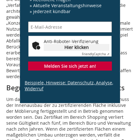
„Verfahren zur gestalterischen Konzeption“, über das die
» Aktuelle Veranstaltungshinweise
architektonische Qualität des Ausbaus bestmöglich
» jederzeit kündbar
gewährleistet werden soll, sowie das Kriterium
„Konzeptionierung und Voraussetzungen für eine optimale
Nutzung“. Hierbei soll die Ausbauqualität insofern optimiert
werden, als dass unterschiedliche Konzepte (zum Beispiel
Abfallkonzept, Mess- und Monitoringkonzept) unter
Anti-Roboter-Verifizierung
Berücksichtigung von projektspezifischen Faktoren
Hier klicken
erarbeitet werden. Zudem dient das Kriterium dazu, dass
Friendly
Captcha ⇗
bereits während der Planungs- und Bauphase die
Voraussetzungen für eine optimale Nutzung und
Melden Sie sich jetzt an!
Bewirtschaftung im späteren Betrieb der Fläche geschaffen
werden.
Beispiele, Hinweise: Datenschutz, Analyse,
Begrenzte Gültigkeit des Zertifikats
Widerruf
Um das DGNB Zertifikat für Innenräume zu erhalten, muss
der Innenausbau der zu zertifizierenden Fläche inklusive
der Möblierung fertiggestellt und in Betrieb genommen
worden sein. Das Zertifikat im Bereich Shopping verliert
seine Gültigkeit nach fünf, im Bereich Büro und Verwaltung
nach zehn Jahren. Wenn die zertifizierten Flächen einem
maßgeblichen Umbau unterzogen werden, verfällt die