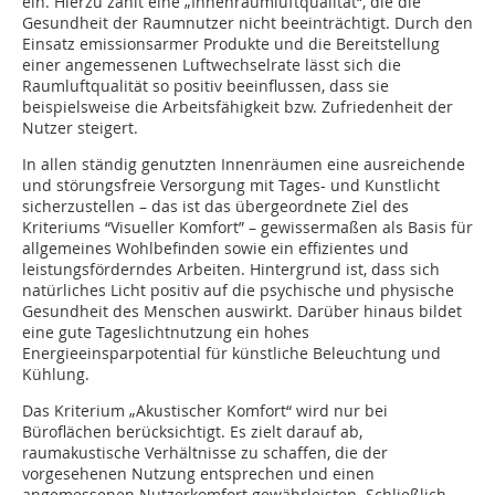
ein. Hierzu zählt eine „Innenraumluftqualität“, die die
Gesundheit der Raumnutzer nicht beeinträchtigt. Durch den
Einsatz emissionsarmer Produkte und die Bereitstellung
einer angemessenen Luftwechselrate lässt sich die
Raumluftqualität so positiv beeinflussen, dass sie
beispielsweise die Arbeitsfähigkeit bzw. Zufriedenheit der
Nutzer steigert.
In allen ständig genutzten Innenräumen eine ausreichende
und störungsfreie Versorgung mit Tages- und Kunstlicht
sicherzustellen – das ist das übergeordnete Ziel des
Kriteriums “Visueller Komfort” – gewissermaßen als Basis für
allgemeines Wohlbefinden sowie ein effizientes und
leistungsförderndes Arbeiten. Hintergrund ist, dass sich
natürliches Licht positiv auf die psychische und physische
Gesundheit des Menschen auswirkt. Darüber hinaus bildet
eine gute Tageslichtnutzung ein hohes
Energieeinsparpotential für künstliche Beleuchtung und
Kühlung.
Das Kriterium „Akustischer Komfort“ wird nur bei
Büroflächen berücksichtigt. Es zielt darauf ab,
raumakustische Verhältnisse zu schaffen, die der
vorgesehenen Nutzung entsprechen und einen
angemessenen Nutzerkomfort gewährleisten. Schließlich