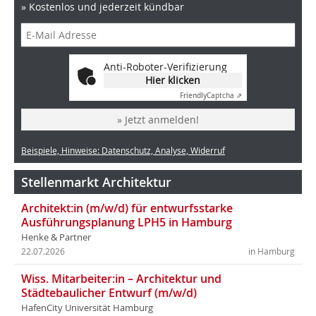
» Kostenlos und jederzeit kündbar
Anti-Roboter-Verifizierung
Hier klicken
Friendly
Captcha ⇗
» Jetzt anmelden!
Beispiele, Hinweise: Datenschutz, Analyse, Widerruf
Stellenmarkt Architektur
Architekt:in (m/w/d) für entwurfsstarke
Ausführungsplanung LPH5 in Hamburg
Henke & Partner
22.07.2026
in Hamburg
Wiss. Mitarbeiter:in – Architektur und
Städtebaulicher Entwurf (m/w/d)
HafenCity Universität Hamburg