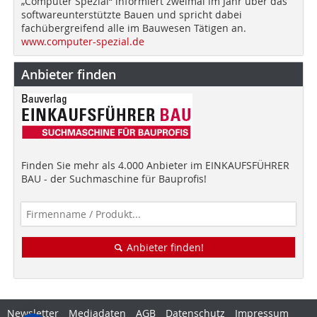
„Computer Spezial“ informiert zweimal im Jahr über das
softwareunterstützte Bauen und spricht dabei
fachübergreifend alle im Bauwesen Tätigen an.
www.computer-spezial.de
Anbieter finden
Finden Sie mehr als 4.000 Anbieter im EINKAUFSFÜHRER
BAU - der Suchmaschine für Bauprofis!
Anbieter finden!
Newsletter
Mediadaten
AGB
Datenschutz
Impressum