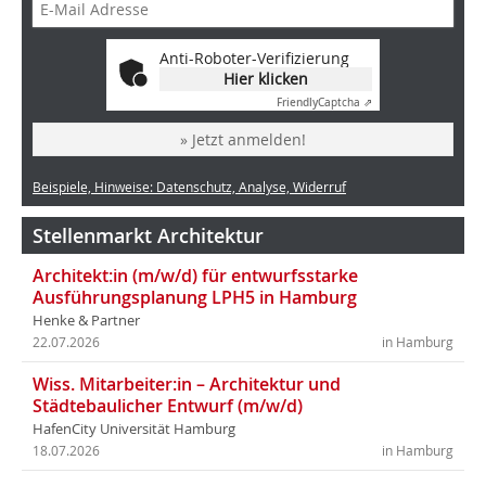
Anti-Roboter-Verifizierung
Hier klicken
Friendly
Captcha ⇗
» Jetzt anmelden!
Beispiele, Hinweise: Datenschutz, Analyse, Widerruf
Stellenmarkt Architektur
Architekt:in (m/w/d) für entwurfsstarke
Ausführungsplanung LPH5 in Hamburg
Henke & Partner
22.07.2026
in Hamburg
Wiss. Mitarbeiter:in – Architektur und
Städtebaulicher Entwurf (m/w/d)
HafenCity Universität Hamburg
18.07.2026
in Hamburg