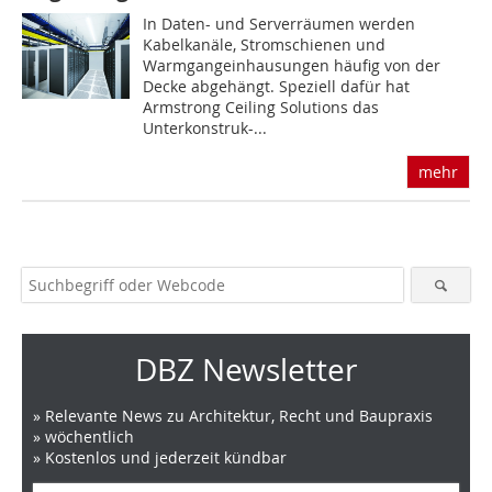
In Daten- und Serverräumen werden
Kabelkanäle, Stromschienen und
Warmgangeinhausungen häufig von der
Decke abgehängt. Speziell dafür hat
Armstrong Ceiling Solutions das
Unterkonstruk-...
mehr
DBZ Newsletter
» Relevante News zu Architektur, Recht und Baupraxis
» wöchentlich
» Kostenlos und jederzeit kündbar