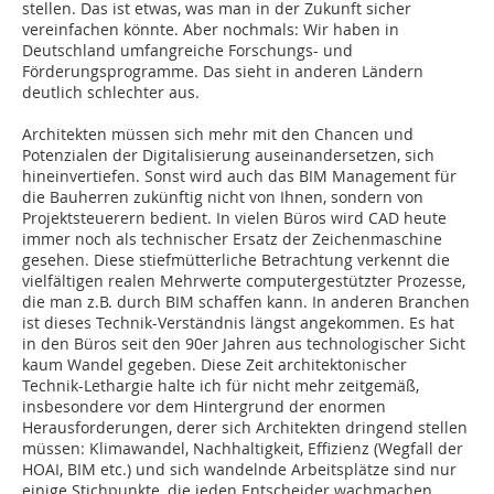
stellen. Das ist etwas, was man in der Zukunft sicher
vereinfachen könnte. Aber nochmals: Wir haben in
Deutschland umfangreiche Forschungs- und
Förderungsprogramme. Das sieht in anderen Ländern
deutlich schlechter aus.
Architekten müssen sich mehr mit den Chancen und
Potenzialen der Digitalisierung auseinandersetzen, sich
hineinvertiefen. Sonst wird auch das BIM Management für
die Bauherren zukünftig nicht von Ihnen, sondern von
Projektsteuerern bedient. In vielen Büros wird CAD heute
immer noch als technischer Ersatz der Zeichenmaschine
gesehen. Diese stiefmütterliche Betrachtung verkennt die
vielfältigen realen Mehrwerte computergestützter Prozesse,
die man z.B. durch BIM schaffen kann. In anderen Branchen
ist dieses Technik-Verständnis längst angekommen. Es hat
in den Büros seit den 90er Jahren aus technologischer Sicht
kaum Wandel gegeben. Diese Zeit architektonischer
Technik-Lethargie halte ich für nicht mehr zeitgemäß,
insbesondere vor dem Hintergrund der enormen
Herausforderungen, derer sich Architekten dringend stellen
müssen: Klimawandel, Nachhaltigkeit, Effizienz (Wegfall der
HOAI, BIM etc.) und sich wandelnde Arbeitsplätze sind nur
einige Stichpunkte, die jeden Entscheider wachmachen