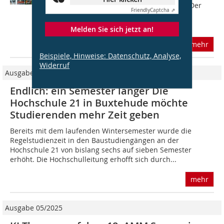
Tageszeitungen und Online-Medien. Der
Friendly
Captcha ⇗
Inhalt: In Deutschland, genauer im
schwäbischen...
Melden Sie sich jetzt an!
mehr
Beispiele, Hinweise: Datenschutz, Analyse,
Widerruf
Ausgabe 02/2010
Endlich: ein Semester länger Die
Hochschule 21 in Buxtehude möchte
Studierenden mehr Zeit geben
Bereits mit dem laufenden Wintersemester wurde die
Regelstudienzeit in den Baustudiengängen an der
Hochschule 21 von bislang sechs auf sieben Semester
erhöht. Die Hochschulleitung erhofft sich durch...
mehr
Ausgabe 05/2025