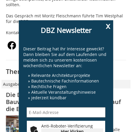
sollten.
Das Gespräch mit Moritz Fleischmann führte Tim Westphal
für die DBZ.
x
DBZ Newsletter
Kontakt:
www.linkedin.com/in/mflei
Dieser Beitrag hat Ihr Interesse geweckt?
Dann bleiben Sie auf dem Laufenden und
melden sich zu unserem kostenlosen
wöchentlichen Newsletter an:
Thematisch passende Artikel:
» Relevante Architekturprojekte
» Bautechnische Fachinformationen
Ausgabe 01/2021
» Rechtliche Fragen
» Aktuelle Veranstaltungshinweise
Die Digitale Transformation des
» jederzeit kündbar
Bauwesens Status Quo und Ausblick auf
die Branche
Schöne digita01e Bauwelt?! Am 17.
November 2020 schaffte es eine
Anti-Roboter-Verifizierung
Architektur-Presseinformation in fast alle
Hier klicken