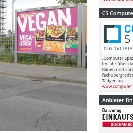
CS Computer
„Computer Spez
im Jahr über d
Bauen und spri
fachübergreife
Tätigen an.
www.computer-
Anbieter fi