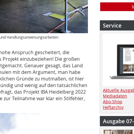
Service
nk- und Handlungsanweisungsarbeiten
 hohe Anspruch gescheitert, die
as Projekt einzubeziehen! Die großen
itgemacht. Genauer gesagt, das Land
schulen mit dem Argument, man habe
klichen Gründe zu mutmaßen, ist hier
ründig und wenig auf den tatsächlichen
Aktuelle Ausga
fragt, das Projekt IBA Heidelberg 2022
Mediadaten
 zur Teilnahme war klar ein Stilfehler,
Abo-Shop
Heftarchiv
Ausgabe 07