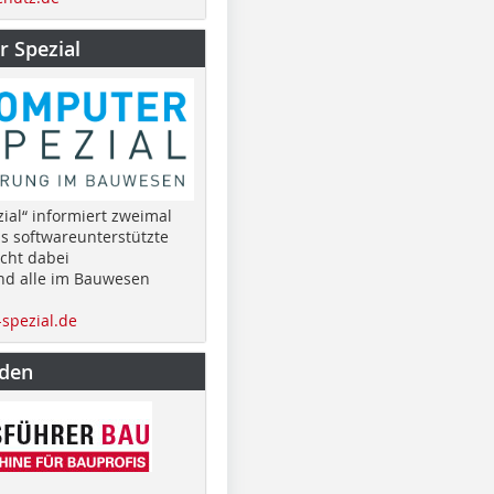
 Spezial
ial“ informiert zweimal
as softwareunterstützte
cht dabei
nd alle im Bauwesen
spezial.de
nden