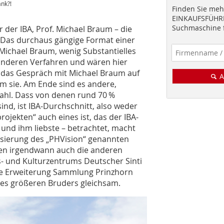
ank?!
Finden Sie mehr
EINKAUFSFÜHRE
Suchmaschine f
r der IBA, Prof. Michael Braum – die
. Das durchaus gängige Format einer
 Michael Braum, wenig Substantielles
 anderen Verfahren und wären hier
 das Gespräch mit Michael Braum auf
A
um sie. Am Ende sind es andere,
Zahl. Dass von denen rund 70 %
ind, ist IBA-Durchschnitt, also weder
ojekten“ auch eines ist, das der IBA-
– und ihm liebste – betrachtet, macht
isierung des „PHVision“ genannten
ren irgendwann auch die anderen
- und Kulturzentrums Deutscher Sinti
ie Erweiterung Sammlung Prinzhorn
 des größeren Bruders gleichsam.