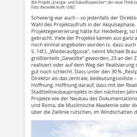
IBA-Projekt „Energie- und Zukunftsspeicher“: der neue Think-t
Foto: Benedikt Kraft / DBZ
Schwierig war auch – so jedenfalls der Direkto
Wahl des Projektaufrufs in der Akquisephase
Projektegenerierung hätte für Heidelberg, so
gebracht. Viele der Projekte kämen aus ganz
noch einmal angeboten worden (s. dazu auch
S. 14f.). „Wiederaufgüsse“, nennt Michael Bra
größtenteils „Gewollte“ geworden, 23 an der 
realisiert oder auf dem Weg der Realisierung s
gut noch schlecht. Dass unter den 30 % „Restpr
Direktor als das zentrale, bedeutungsvollste 
Hoffnung. Hoffnung darauf, dass mit der Real
Stadtteilneubauprojekts in den nächsten Jah
Projekte wie der Neubau des Dokumentations
und Roma, die Muslimische Akademie oder d
über die Ziellinie rutschen, im Windschatten