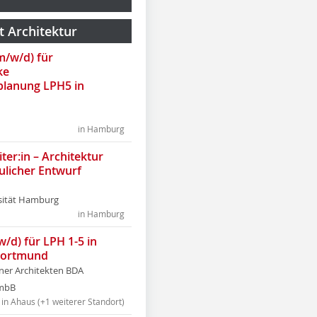
t Architektur
(m/w/d) für
ke
lanung LPH5 in
in Hamburg
ter:in – Architektur
ulicher Entwurf
sität Hamburg
in Hamburg
w/d) für LPH 1-5 in
Dortmund
tner Architekten BDA
tmbB
in Ahaus (+1 weiterer Standort)