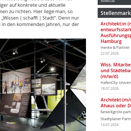
iger auf konkrete und aktuelle
en zu richten. Hier liege man, so
Stellenmark
„Wissen | schafft | Stadt“. Denn nur
Architekt:in 
 in den kommenden Jahren, nur der
entwurfsstar
Ausführungsp
Hamburg
Henke & Partner
22.07.2026
Wiss. Mitarbei
und Städteba
(m/w/d)
HafenCity Univer
18.07.2026
Architekt (m/
Ahaus oder 
farwickgrote par
Stadtplaner Par
14.07.2026