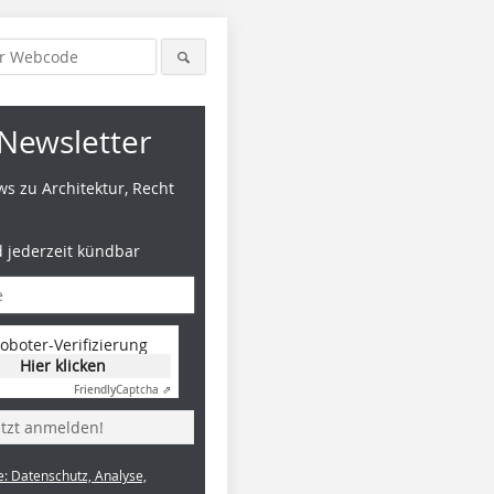
Newsletter
s zu Architektur, Recht
d jederzeit kündbar
oboter-Verifizierung
Hier klicken
Friendly
Captcha ⇗
etzt anmelden!
e: Datenschutz, Analyse,