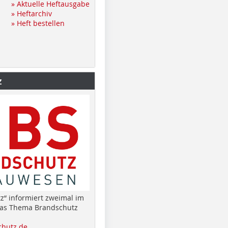
» Aktuelle Heftausgabe
» Heftarchiv
» Heft bestellen
z
z“ informiert zweimal im
das Thema Brandschutz
hutz.de