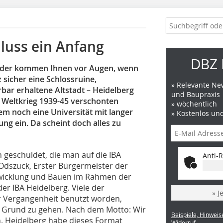
hluss ein Anfang
DBZ 
ilder kommen Ihnen vor Augen, wenn
sicher eine Schlossruine,
» Relevante New
ar erhaltene Altstadt – Heidelberg
und Baupraxis
Weltkrieg 1939-45 verschonten
» wöchentlich
nem noch eine Universität mit langer
» Kostenlos un
ng ein. Da scheint doch alles zu
n geschuldet, die man auf die IBA
Anti-R
Odszuck, Erster Bürgermeister der
ntwicklung und Bauen im Rahmen der
er IBA Heidelberg. Viele der
» J
er Vergangenheit benutzt worden,
 Grund zu gehen. Nach dem Motto: Wir
Beispiele, Hinweis
n. Heidelberg habe dieses Format
Widerruf