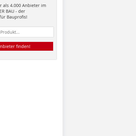
 als 4.000 Anbieter im
R BAU - der
ür Bauprofis!
nbieter finden!