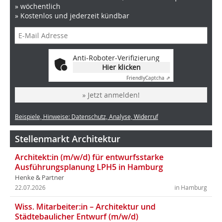
» wöchentlich
» Kostenlos und jederzeit kündbar
Anti-Roboter-Verifizierung
Hier klicken
Friendly
Captcha ⇗
» Jetzt anmelden!
Beispiele, Hinweise: Datenschutz, Analyse, Widerruf
Stellenmarkt Architektur
Architekt:in (m/w/d) für entwurfsstarke
Ausführungsplanung LPH5 in Hamburg
Henke & Partner
22.07.2026
in Hamburg
Wiss. Mitarbeiter:in – Architektur und
Städtebaulicher Entwurf (m/w/d)