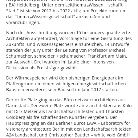
(IBA) Heidelberg. Unter dem Leitthema „Wissen | schafft |
Stadt“ ist sie von 2012 bis 2022 aktiv, um Projekte rund um
das Thema „Wissensgesellschaft“ anzustoßen und
voranzubringen.
Nach der Ausschreibung wurden 15 besonders qualifizierte
Architekten aufgefordert, Vorschläge für eine Gestaltung des
Zukunfts- und Wissensspeichers einzureichen. 14 Entwürfe
standen der Jury unter der Leitung von Professor Michael
Schumacher, schneider + schumacher, Frankfurt am Main,
zur Auswahl. Drei wurden im Laufe einer intensiven
Diskussion als Preisträger gewählt.
Der Wärmespeicher wird den bisherigen Energiepark im
Pfaffengrund um einen wichtigen energiewirtschaftlichen
Baustein erweitern, sein Bau soll im Jahr 2017 starten.
Der dritte Platz ging an das Büro netzwerkarchitekten aus
Darmstadt. Der zweite Platz wurde an v-architekten aus Köln
mit Dirk Melzer als Landschaftsarchitekten und Thorsten
Goldberg als freischaffendem Künstler vergeben. Der
Hauptpreis ging an das Berliner Büros LAVA – Laboratory for
visionary architecture Berlin mit den Landschaftsarchitekten
A24 Landschaft und Christopher Bauder – white void GmbH