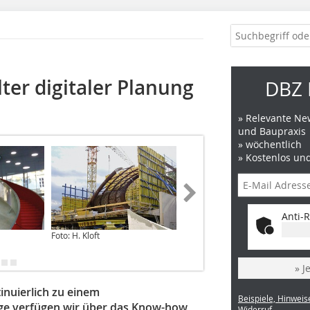
ter digitaler Planung
DBZ 
» Relevante New
und Baupraxis
» wöchentlich
» Kostenlos un
Anti-R
Foto: H. Kloft
Foto: H. Kloft
» J
nuierlich zu einem
Beispiele, Hinweis
age verfügen wir über das Know-how
Widerruf