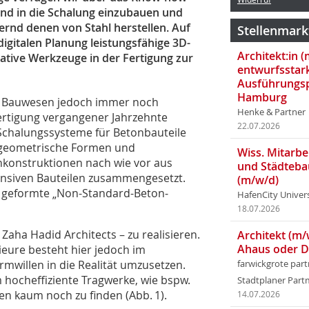
end in die Schalung einzubauen und
ernd denen von Stahl herstellen. Auf
Stellenmark
igitalen Planung leistungsfähige 3D-
Architekt:in 
tive Werkzeuge in der Fertigung zur
entwurfsstar
Ausführungsp
Hamburg
s Bauwesen jedoch immer noch
Henke & Partner
ertigung vergangener Jahrzehnte
22.07.2026
Schalungs­systeme für Betonbauteile
e geometrische Formen und
Wiss. Mitarbei
nkonstruktionen nach wie vor aus
und Städteba
nsiven Bauteilen zusammengesetzt.
(m/w/d)
i geformte „Non-Standard-Be­ton­
HafenCity Univer
18.07.2026
 Zaha Hadid Architects – zu realisieren.
Architekt (m/
Ahaus oder 
nieure besteht hier jedoch im
mwillen in die Realität umzusetzen.
farwickgrote par
m hocheffiziente Tragwerke, wie bspw.
Stadtplaner Par
en kaum noch zu finden (Abb. 1).
14.07.2026