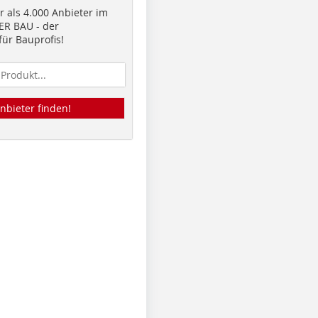
 als 4.000 Anbieter im
R BAU - der
ür Bauprofis!
nbieter finden!