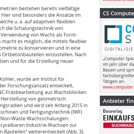
etrien bestehen bereits vielfältige
CS Computer
 Hier sind besonders die Ansätze im
lche u. a. auf adaptiven flexiblen
ch die Schalungstechnik von
e Verwendung von Wachs als Form-
acht es möglich, die mittels flexibler
ometrie zu konservieren und in eine
n Ortbetonbauteilen einzustellen. Nach
„Computer Spez
en und für die Erstellung neuer
im Jahr über d
Bauen und spri
fachübergreife
Kohler, wurde am Institut für
Tätigen an.
der Forschungsansatz entwickelt,
www.computer-
CNC-Fräsbearbeitung aus Wachsblöcken
e Herstellung von ­geometrisch
Anbieter fi
sradien und wird seit Anfang 2015 in
schinen und Fertigungstechnik (IWF)
 „Non-Waste-Wachsschalungen:
ecycelbaren ­Industrie-Wachsen zur
Bauteilen“ weiterentwickelt (Abb. 3).