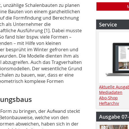
eit, unzählige Schalenbauten zu planen
seine Bauten von einem ganzheitlichen
 auf die Formfindung und Berechnung
ch als Unternehmer die
Service
aftliche Ausführung [1]. Dabei musste
 fand Isler bspw. viele Formen –
den – mit Hilfe von kleinen
er besprüht im Winter gefroren und
urden. Die Modelle dien­ten ihm als
 abzugreifen. Auch das Tragverhalten
sionsmodellen. Der wesentliche Grund
chalen zu bauen, war, dass er eine
geometrisch komplexe Formen
Aktuelle Ausga
Mediadaten
lungsbaus
Abo-Shop
Heftarchiv
n Form zu bringen, der Aufwand steckt
Ausgabe 07
 Betonbauweise, welche von den
ormen ­abweichen, haben sich in der