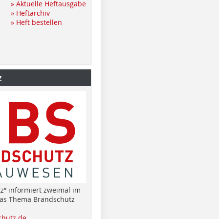
» Aktuelle Heftausgabe
» Heftarchiv
» Heft bestellen
z
z“ informiert zweimal im
das Thema Brandschutz
hutz.de