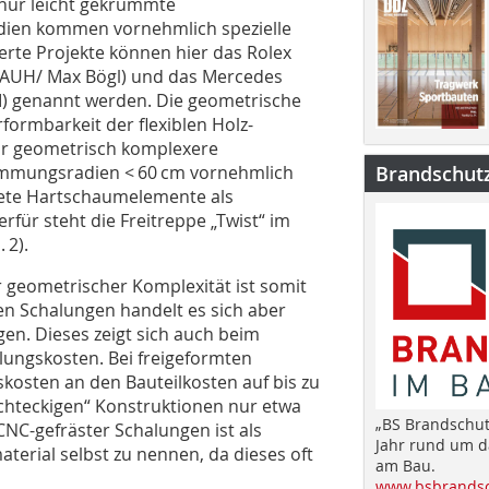
r nur leicht gekrümmte
ien kommen vornehmlich spezielle
erte Projekte können hier das Rolex
 RAUH/ Max Bögl) und das Mercedes
I) genannt werden. Die geometrische
formbarkeit der flexiblen Holz-
ür geometrisch komplexere
mmungsra­dien < 60 cm vornehmlich
Brandschut
tete Hartschaumelemente als
rfür steht die Freitreppe „Twist“ im
 2).
 geometrischer Komplexität ist somit
en Schalungen handelt es sich aber
n. Dieses zeigt sich auch beim
lungs­kosten. Bei freigeformten
kosten an den Bauteil­kosten auf bis zu
echteckigen“ Konstruktionen nur etwa
„BS Brandschut
NC-gefräster Schalun­gen ist als
Jahr rund um 
terial selbst zu nennen, da dieses oft
am Bau.
www.bsbrandsc