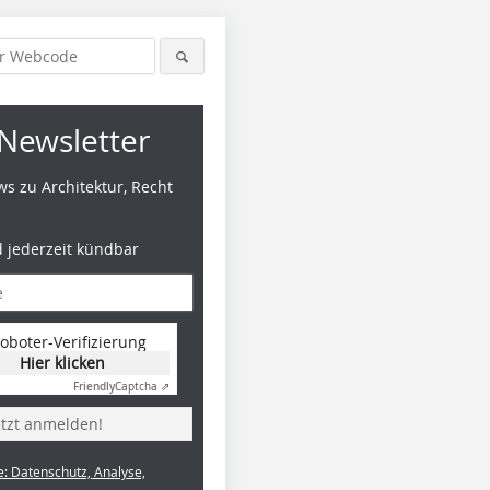
Newsletter
s zu Architektur, Recht
d jederzeit kündbar
oboter-Verifizierung
Hier klicken
Rendering: J. Mainka, © ITE
Foto: J. Mainka, © ITE
Foto: J. Ma
Friendly
Captcha ⇗
etzt anmelden!
e: Datenschutz, Analyse,