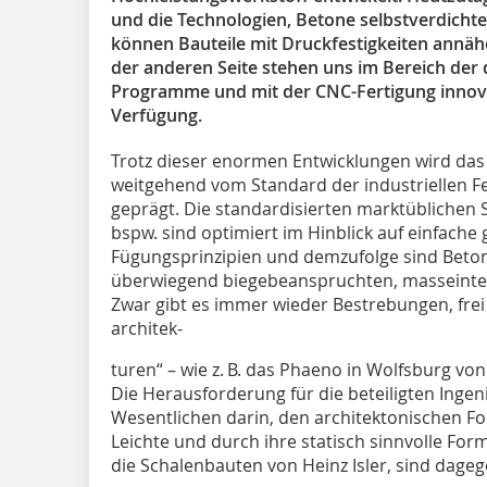
und die Technologien, Betone selbstverdicht
können Bauteile mit Druck­festigkeiten annäh
der anderen Seite stehen uns im Bereich der d
Programme und mit der CNC-Fertigung innova
Verfügung.
Trotz dieser enormen Entwicklungen wird da
weitgehend vom Standard der industriellen F
geprägt. Die standardisierten marktüblichen 
bspw. sind optimiert im Hinblick auf einfach
Fügungsprinzipien und demzufolge sind Beto
überwiegend biegebeanspruchten, masseinte
Zwar gibt es immer wieder Bestrebungen, fre
architek-
turen“ – wie z. B. das Phaeno in Wolfsburg von
Die Herausforderung für die beteiligten In­ge
Wesentlichen darin, den architektonischen For
Leichte und durch ihre statisch sinnvolle For
die Schalenbauten von Heinz Isler, sind dageg