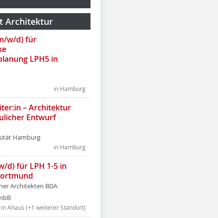
t Architektur
(m/w/d) für
ke
lanung LPH5 in
in Hamburg
ter:in – Architektur
ulicher Entwurf
sität Hamburg
in Hamburg
w/d) für LPH 1-5 in
Dortmund
tner Architekten BDA
tmbB
in Ahaus (+1 weiterer Standort)