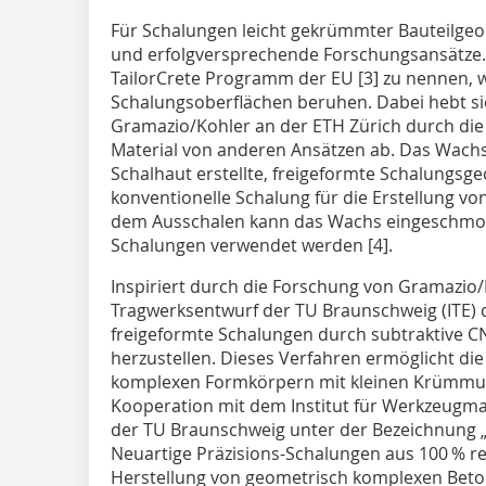
Für Schalungen leicht gekrümmter Bauteilgeom
und erfolgversprechende Forschungsan­sätze.
TailorCrete Programm der EU [3] zu nennen, we
Schalungsoberflächen beruhen. Dabei hebt si
Gramazio/Kohler an der ETH Zürich durch di
Material von anderen Ansätzen ab. Das Wachs m
Schalhaut erstellte, freigeformte Schalungsge
konventionelle Schalung für die Erstellung vo
dem Ausschalen kann das Wachs eingeschmolz
Schalungen verwendet werden [4].
Inspiriert durch die Forschung von Gramazio/
Tragwerksentwurf der TU Braunschweig (ITE) 
freigeformte Schalungen durch subtraktive 
herzustellen. ­Dieses Verfahren ermöglicht di
komplexen Formkörpern mit kleinen Krümmung
Kooperation mit dem Institut für Werkzeugma
der TU Braunschweig unter der Bezeichnung
Neuartige Präzi­sions-Schalungen aus 100 % r
Herstellung von geometrisch komplexen Beton-