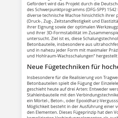
Gefördert wird das Projekt durch die Deuts
des Schwerpunktprogramms (DFG-SPP) 1542 L
diverse technische Wachse hinsichtlich ihrer 
(Druck-, Zug-, Zeitstandfestigkeit und Elasti­zi
ihrer ­Eignung sowie der optimalen Werkzeu
und ihrer 3D-Formstabilität im Zusammenspi
untersucht. Ziel ist es, diese Schalungstechno
Betonbauteile, insbesondere aus ultrahochfes
und in nahezu je­der Form mit maximaler Präzis
und Hohlraum-Wachsschalungen“ hergestellt
Neue Fügetechniken für hoche
Insbesondere für die Realisierung von Tragwe
Betonbauteilen spielt die Fügung der Einzelel
geschieht heute auf drei Arten: Entweder we
Stahleinbauteile mit den Verbindungstechnik
ein Mörtel-, Beton-, oder Epoxidharz-Vergusss
Möglichkeit besteht in der Ausführung einer
den Elementen. Dieses Fügeprinzip hat den Vo
komplizierten Verbindungselementen als auc