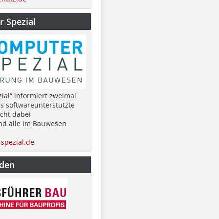
 Spezial
ial“ informiert zweimal
as softwareunterstützte
cht dabei
nd alle im Bauwesen
spezial.de
nden