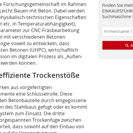
che Forschungsgemeinschaft im Rahmen
Finden Sie mehr
eicht Bauen mit Beton. Dabei werden
EINKAUFSFÜHRE
Suchmaschine f
physikalisch-technischen Eigenschaften
tät etc. in Temperaturabhängigkeit),
gparameter zur CNC-Fräsbearbeitung
el mit verschiedenen Betonen
logie soweit zu entwickeln, dass
A
ten Betonen (UHPC), wirtschaftlich
ion im di­gi­talen Prozess als „Außen-
 werden können.
ffiziente Trockenstöße
rken aus vorgefertigten
emente eine Schlüsselrolle. Diese
rden Betonbauteile durch eingegossene
en des Stahlbaus gefügt oder es kommt
ystem zum Einsatz. Die dritte
 vorgespannten Trockenfuge zwischen
rteil, dass sowohl auf den Einbau von
h auf die Verwendung von