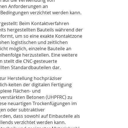
schen Anforderungen an
 Bedingungen verzichtet werden kann.
rgestellt: Beim Kontaktverfahren
eits hergestellten Bauteils während der
eformt, um so eine exakte Kontaktzone
ohen logistischen und zeitlichen
cht möglich, einzelne Bauteile an
­hen­folge herzustellen. Eine weitere
n stellt die CNC-gesteuerte
lten Standardbauteilen dar.
 zur Herstellung hochpräziser
lich-kei­ten der digitalen Fertigung
plexe Flächen- und
rverstärkten Betonen (UHPFRC) zu
iese neuartigen Tro­ckenfügun­gen im
en oder subtraktiver
rden, dass sowohl auf Einbauteile als
llends verzichtet werden kann.