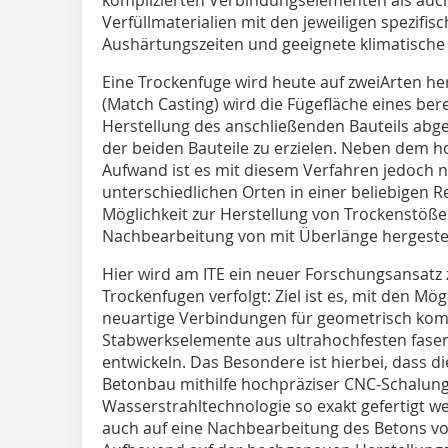
Verfüllmaterialien mit den jeweiligen spezifi
Aushärtungszeiten und geeignete klimatische
Eine Trockenfuge wird heute auf zweiArten he
(Match Casting) wird die Fügefläche eines ber
Herstellung des anschließenden Bauteils abg
der beiden Bauteile zu erzielen. ­Ne­ben dem h
Aufwand ist es mit diesem Verfahren jedoch ni
unterschiedlichen Orten in einer beliebigen Rei
Möglichkeit zur Herstellung von Trockenstöße
Nachbearbeitung von mit Überlänge hergestel
Hier wird am ITE ein neuer Forschungs­ansatz
Trockenfugen verfolgt: Ziel ist es, mit den Mög­
neuartige Verbindungen für geometrisch kom
Stabwerkselemente aus ultrahochfesten fase
entwickeln. Das Besondere ist hierbei, dass d
Betonbau mithilfe hochpräziser CNC-Schalung
Wasserstrahltechnologie so exakt gefertigt we
auch auf eine Nachbearbeitung des Betons vo