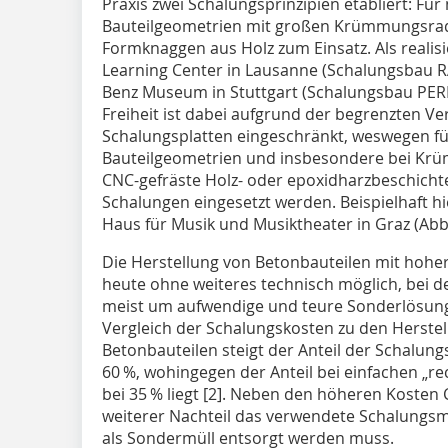
Praxis zwei Schalungsprinzipien etab­liert: Fü
Bauteilgeometrien mit großen Krümmungsrad
Formknaggen aus Holz zum Einsatz. Als realisi
Learning Center in Lau­sanne (Schalungsbau
Benz Museum in Stuttgart (Schalungsbau PER
Freiheit ist dabei aufgrund der begrenzten Ver
Schalungsplatten eingeschränkt, weswegen f
Bauteilgeometrien und insbesondere bei Krü
CNC-gefräste Holz- oder epoxidharzbeschich
Schalungen eingesetzt werden. Beispielhaft hie
Haus für Musik und Musiktheater in Graz (Abb.
Die Herstellung von Betonbauteilen mit hoher
heute ohne weiteres technisch möglich, bei d
meist um aufwendige und teure Sonderlösunge
Vergleich der Schalungskosten zu den Herstel
Betonbauteilen steigt der Anteil der Schalungs
60 %, wohingegen der Anteil bei einfachen „r
bei 35 % liegt [2]. Neben den höheren Kosten C
weiterer Nachteil das verwendete Schalungsma
als Sondermüll entsorgt werden muss.