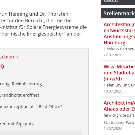
Stellenmark
rtin Henning und Dr. Thorsten
iter für den Bereich „Thermische
Architekt:in 
nstitut für Solare Energiesysteme die
entwurfsstar
 „Thermische Energiespeicher“ an der
Ausführungsp
Hamburg
Henke & Partner
22.07.2026
schien in
09
Wiss. Mitarbei
und Städteba
d
(m/w/d)
ung, Revitalisierung
HafenCity Univer
18.07.2026
andhorst eröffnet
Architekt (m/
eukonzeption als „Best Office“
Ahaus oder 
farwickgrote par
Stadtplaner Par
ren mit Gipsputz
14.07.2026