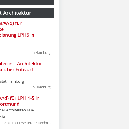
t Architektur
(m/w/d) für
ke
lanung LPH5 in
in Hamburg
ter:in – Architektur
ulicher Entwurf
sität Hamburg
in Hamburg
w/d) für LPH 1-5 in
Dortmund
tner Architekten BDA
tmbB
in Ahaus (+1 weiterer Standort)