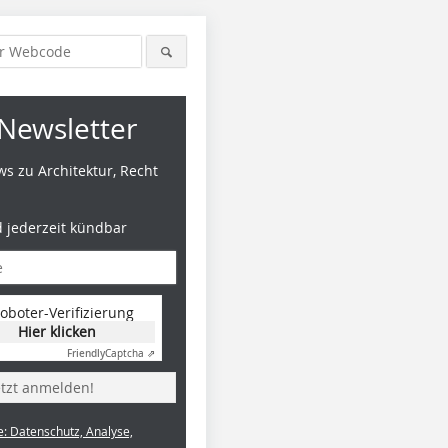
Newsletter
s zu Architektur, Recht
d jederzeit kündbar
oboter-Verifizierung
Hier klicken
Friendly
Captcha ⇗
etzt anmelden!
e: Datenschutz, Analyse,