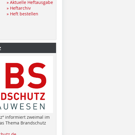
» Aktuelle Heftausgabe
» Heftarchiv
» Heft bestellen
z
z“ informiert zweimal im
das Thema Brandschutz
hutz.de