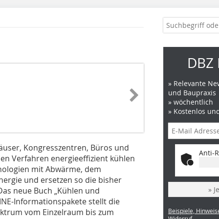
DBZ 
» Relevante New
und Baupraxis
» wöchentlich
» Kostenlos un
äuser, Kongresszentren, Büros und
Anti-R
n Verfahren energieeffizient kühlen
chnologien mit Abwärme, dem
rgie und ersetzen so die bisher
» J
Das neue Buch „Kühlen und
NE-Informationspakete stellt die
ektrum vom Einzelraum bis zum
Beispiele, Hinweis
Widerruf