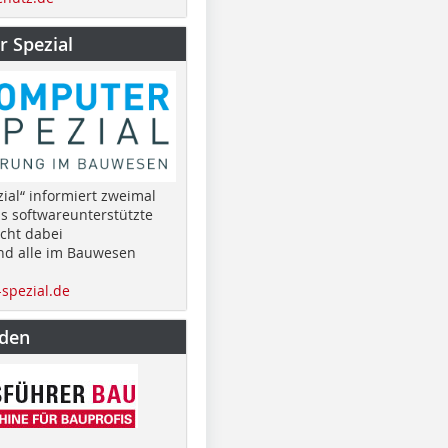
 Spezial
ial“ informiert zweimal
as softwareunterstützte
cht dabei
nd alle im Bauwesen
spezial.de
nden