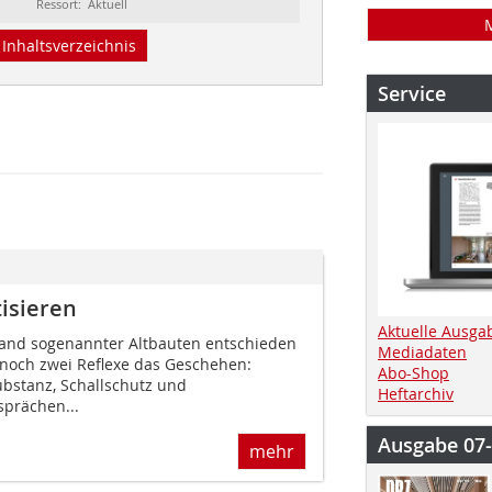
Ressort: Aktuell
Inhaltsverzeichnis
Service
tisieren
Aktuelle Ausga
and sogenannter Altbauten entschieden
Mediadaten
noch zwei Reflexe das Geschehen:
Abo-Shop
bstanz, Schallschutz und
Heftarchiv
sprächen...
Ausgabe 07
mehr