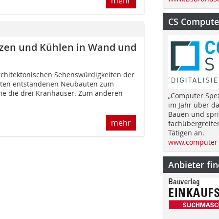
mehr
CS Computer
izen und Kühlen in Wand und
rchitektonischen Sehenswürdigkeiten der
naten entstandenen Neubauten zum
ie die drei Kranhäuser. Zum anderen
„Computer Spez
im Jahr über d
Bauen und spri
mehr
fachübergreife
Tätigen an.
www.computer-
Anbieter fi