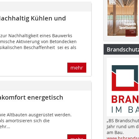
Nachhaltig Kühlen und
 zur Nachhaltigkeit eines Bauwerks
ermische Aktivierung von Betondecken
kalischen Beschaffenheit  sei es als
Brandschut
mehr
akomfort energetisch
ie Altbauten ausgerüstet werden.
s amortisieren sich die
„BS Brandschut
hr...
Jahr rund um 
am Bau.
www.bsbrandsc