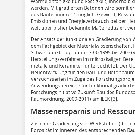
Wärmeleitfähigkeit und Festigkeit, innerhalb 
werden. Mit gradierten Betonen wird somit er
des Bauteilinneren“ möglich. Gewicht, Ress
Emissionen und Energieverbrauch bei der Her
weit über bisher bekannte Maße reduziert wer
Der Ansatz der funktionalen Gradierung von 
dem Fachgebiet der Materialwissenschaften.
Schwerpunktprogramms 733 (1995 bis 2003) 
Herstellungsverfahren im mikroskaligen Berei
metalle und Keramiken untersucht [2]. Der Üb
Neu­entwicklung für den Bau- und Betonbauma
Versuchsserien im Zuge des Forschungsproje
Anwendungsbereiche für funktional gradierte 
Forschungsinitiative Zukunft Bau des Bunde
Raumordnung, 2009-2011) am ILEK [3].
Massenersparnis und Ressou
Ziel einer Gradierung von Werkstoffen (d.h. 
Porosität im Inneren des entsprechenden Baut