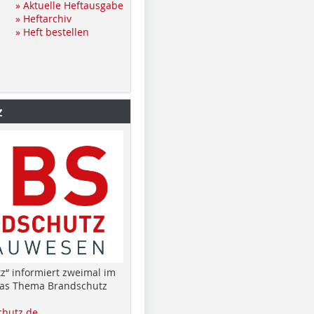
» Aktuelle Heftausgabe
» Heftarchiv
» Heft bestellen
z
z“ informiert zweimal im
das Thema Brandschutz
hutz.de