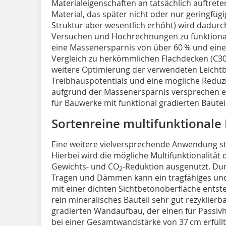
Materialeigenschaften an tatsächlich auftre
Material, das später nicht oder nur geringfü
Struktur aber wesentlich erhöht) wird dadurch
Versuchen und Hochrechnungen zu funktiona
eine Massenersparnis von über 60 % und ein
Vergleich zu herkömmlichen Flachdecken (C30
weitere Optimierung der verwendeten Leichtb
Treibhaus­potentials und eine mögliche Reduzi
aufgrund der Massenersparnis versprechen 
für Bauwerke mit funktional gradierten Bautei
Sortenreine multifunktionale 
Eine weitere vielversprechende Anwendung ste
Hierbei wird die mögliche Multifunktionalität 
Gewichts- und CO
-Reduktion ausgenutzt. Du
2
Tragen und Dämmen kann ein tragfähiges un
mit einer dichten Sichtbetonoberfläche entste
rein mineralisches Bauteil sehr gut rezyklierbar
gradierten Wandaufbau, der einen für Passiv
bei einer Gesamt­wandstärke von 37 cm erfüll