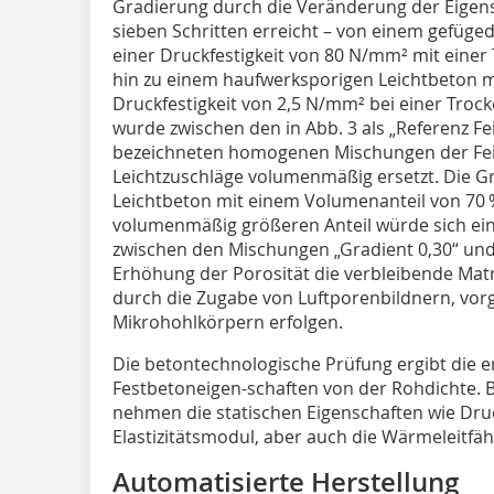
Gradierung durch die Ver­änderung der Eige
sieben Schritten erreicht – von einem gefüge
einer Druckfestigkeit von 80 N/mm² mit einer
hin zu einem haufwerksporigen Leichtbeton mi
Druckfestigkeit von 2,5 N/mm² bei einer Troc
wurde zwischen den in Abb. 3 als „Referenz F
bezeichneten homogenen Mischungen der Fein
Leichtzuschläge volumenmäßig ersetzt. Die Gre
Leichtbeton mit einem Volumenanteil von 70 %
volumenmäßig größeren Anteil würde sich ei
zwischen den Mischungen „Gradient 0,30“ und
Erhöhung der Porosität die verbleibende Matri
durch die Zugabe von Luftporenbildnern, vor
Mikrohohlkörpern erfolgen.
Die betontechnologische Prüfung ergibt die
Festbetoneigen-schaften von der Rohdichte. 
nehmen die statischen Eigenschaften wie Druck
Elastizitätsmodul, aber auch die Wärmeleitfähi
Automatisierte Herstellung