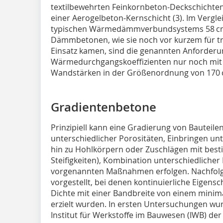
textilbewehrten Feinkornbeton-Deckschichten
einer Aerogelbeton-Kernschicht (3). Im Vergl
typischen Wär­medämmverbundsystems 58 c
Dämmbetonen, wie sie noch vor kurzem für
Einsatz kamen, sind die ge­nann­ten Anforder
Wärmedurchgangskoeffizienten nur noch mit w
Wandstärken in der Größenordnung von 170 c
Gradientenbetone
Prinzipiell kann eine Gradierung von Bautei
unterschiedlicher Porositäten, Einbringen unt
hin zu Hohlkörpern oder Zuschlägen mit best
Steifigkeiten), Kombination unterschiedliche
vorgenannten Maßnahmen erfolgen. Nachfolg
vorgestellt, bei denen kontinuierliche Eigensc
Dichte mit einer Bandbreite von einem minim
erzielt wurden. In ersten Untersuchungen wu
Institut für Werkstoffe im Bauwesen (IWB) der 