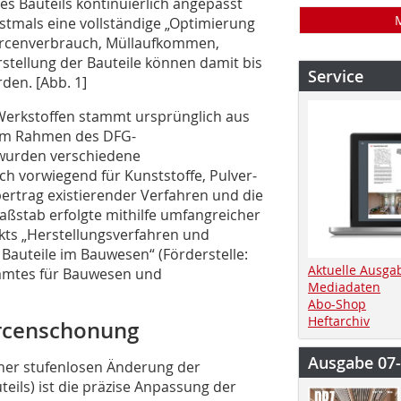
des Bauteils kontinuierlich angepasst
stmals eine vollständige „Optimierung
ourcenverbrauch, Müllaufkommen,
stellung der Bauteile können damit bis
Service
den. [Abb. 1]
Werkstoffen stammt ursprünglich aus
 Im Rahmen des DFG-
wurden verschiedene
ch vorwiegend für Kunststoffe, Pulver­
ertrag existierender Verfahren und die
ßstab erfolgte mithilfe umfangreicher
kts „Herstellungsverfahren und
Bauteile im Bauwesen“ (Förderstelle:
Aktuelle Ausga
samtes für Bauwesen und
Mediadaten
Abo-Shop
Heftarchiv
rcenschonung
Ausgabe 07
einer stufenlosen Änderung der
eils) ist die präzise Anpassung der