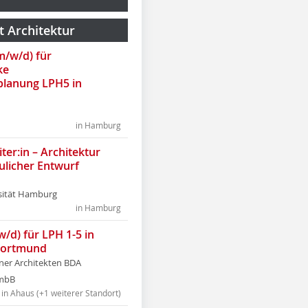
t Architektur
(m/w/d) für
ke
lanung LPH5 in
in Hamburg
ter:in – Architektur
ulicher Entwurf
sität Hamburg
in Hamburg
w/d) für LPH 1-5 in
Dortmund
tner Architekten BDA
tmbB
in Ahaus (+1 weiterer Standort)