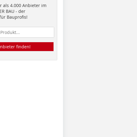
 als 4.000 Anbieter im
R BAU - der
ür Bauprofis!
nbieter finden!