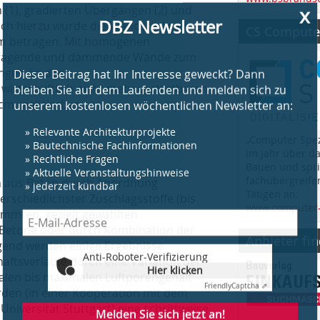
 (1), gradierten Übergängen (2) und
eich hierzu würde die Wandstärke eines
CS Computer
m betragen. Mit homogenen
 tragende und dämmen­de Wände zum
Anti-Roboter-Verifizierung
ungen an den
Hier klicken
irtschaftlich nicht mehr vertretbaren
Friendly
Captcha ⇗
m realisierbar.
Melden Sie sich jetzt an!
„Computer Spez
im Jahr über d
Beispiele, Hinweise: Datenschutz, Analyse, Widerruf
Bauen und spri
fachübergreife
len aus Beton durch Anordnung
Tätigen an.
erschiedlichster Zuschlagsstoffe (bis
www.computer-
immten, gezielt gewählten
r Betone oder durch Kombination der
Anbieter fi
end werden einige Ergebnisse
haftsverläufe durch eine Variation der
alen bis maximalen Luftporengehalt
rden (in einer Kooperation mit dem
Universität Stuttgart) eine schrittweise