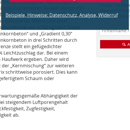
nschaften homogener Mischungen in
Finden Sie mehr
dichten höherfesten Feinkornbeton mit
EINKAUFSFÜHRE
 Trockenrohdichte von ca. 2,25 kg/dm³
Suchmaschine f
t porosierter Matrix und einer
kenrohdichte von 0,332 kg/dm³. Dabei
einkornbeton“ und „Gradient 0,30“
kornbeton in drei Schritten durch
A
nze stellt ein gefügedichter
 Leichtzuschlag dar. Bei einem
n Haufwerk ergeben. Daher wird
 der „Kernmischung“ zur weiteren
x schrittweise porosiert. Dies kann
­gefertigtem Schaum oder
 erwartungsgemäße Abhängigkeit der
Bei steigendem Luftporengehalt
festigkeit, Zugfestigkeit,
gkeit ab.