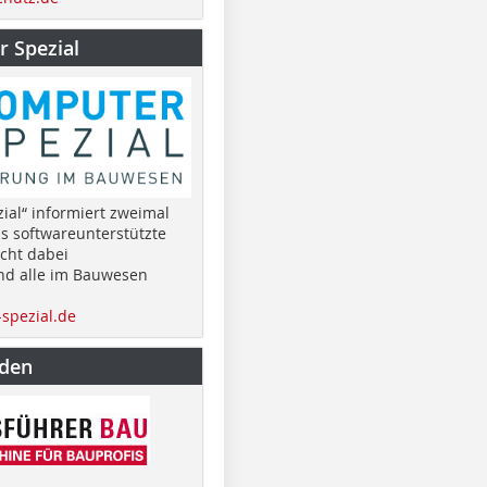
 Spezial
ial“ informiert zweimal
as softwareunterstützte
cht dabei
nd alle im Bauwesen
spezial.de
nden