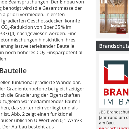
tende Beanspruchungen. Der Einbau von
gig benötigt wird (die Gesamtmasse der
 a priori vermieden. In ersten
l gradierten Geschossdecken konnte
e CO
-Reduktion von über 35 % im
2
/37) [4] nachgewiesen werden. Eine
etonmischungen hinsichtlich ihres
Brandschut
erung lastweiterleitender Bauteile
ein noch höheres CO
-Einsparpotential
x
2
len.
DBZ Newsletter
Bauteile
Dieser Beitrag hat Ihr Interesse geweckt? Dann
llen funktional gradierte Wände dar.
bleiben Sie auf dem Laufenden und melden sich zu
der Gradientenbetone bei gleichzeitiger
unserem kostenlosen wöchentlichen Newsletter an:
rch die Gradierung der Eigenschaften
d zugleich wärmedämmendes Bauteil
» Relevante Architekturprojekte
hen, das sortenrein vorliegt und als
» Bautechnische Fachinformationen
„BS Brandschut
» Rechtliche Fragen
 ist. Abb. 2 zeigt einen funktional
Jahr rund um 
» Aktuelle Veranstaltungshinweise
häuser üblichen U-Wert von 0,1 W/m²K
am Bau.
» jederzeit kündbar
t. Der Aufbau besteht aus
www.bsbrandsc