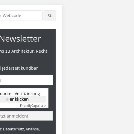
Newsletter
s zu Architektur, Recht
d jederzeit kündbar
oboter-Verifizierung
Hier klicken
alle Abbildungen: ILEK
Friendly
Captcha ⇗
Universität Stuttgart
etzt anmelden!
e: Datenschutz, Analyse,