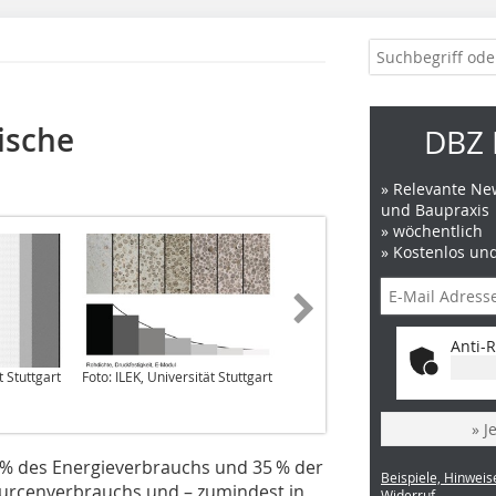
ische
DBZ 
» Relevante New
und Baupraxis
» wöchentlich
» Kostenlos un
Anti-R
t Stuttgart
Foto: ILEK, Universität Stuttgart
Foto: ILEK, Universität Stuttgart
» J
5 % des Energieverbrauchs und 35 % der
Beispiele, Hinweis
ourcenverbrauchs und – zumindest in
Widerruf