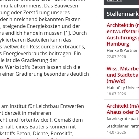
senmüllaufkommens. Das Bauwesen
ahrung oder Zerstörung unseres
Stellenmark
s der hinreichend bekannten Fakten
Architekt:in 
, steigende Energiekosten und der
entwurfsstar
 endlich handeln müssen [1]. Durch
Ausführungsp
zyklierbaren Bauteilen kann das
Hamburg
es weltweiten Ressourcenverbrauchs,
Henke & Partner
 Energieverbrauchs beitragen. Ein
22.07.2026
le ist die Gradierung der
s Werkstoffs Beton lassen sich die
Wiss. Mitarbei
 einer Gradierung besonders deutlich
und Städteba
(m/w/d)
HafenCity Univer
18.07.2026
Architekt (m/
am Institut für Leichtbau Entwerfen
Ahaus oder 
rt derzeit in mehreren
farwickgrote par
scht und fortentwickelt. Gemäß dem
rhalb eines Bauteils können mit
Stadtplaner Par
stoffs Beton, Dichte, Porosität,
14.07.2026