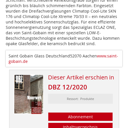
Schichten. Verschiedene Reflexionsgrade sorgen für ­einen
grünlich bis bläulich schimmernden Farbton. Eingesetzt
wurden die Dreifachverglasungen Climatop Cool-Lite SKN
176 und Climatop Cool-Lite Xtreme 70/33 II – ein neutrales
und hochselektives Sonnenschutzglas. Für eine effiziente
Sonnenenergienutzung sorgt das Spezialglas ECLAZ ONE,
das von Saint-Gobain mit einer speziellen LOW-E-
Beschichtungstechnologie entwickelt wurde. Dazu kommen
opake Glasfelder, die keramisch bedruckt sind.
Saint Gobain Glass Deutschland52070 Aachen
www.saint-
gobain.de
Dieser Artikel erschien in
DBZ 12/2020
Ressort: Produkte
Abonnement
Inhaltsverzeichnis