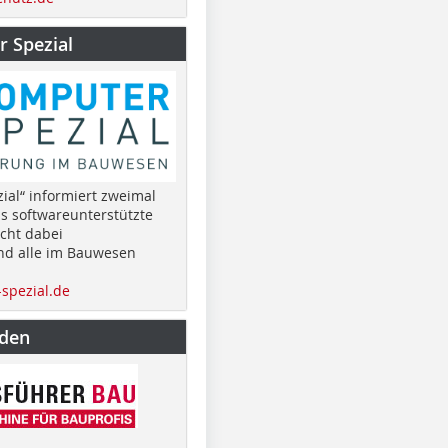
 Spezial
ial“ informiert zweimal
as softwareunterstützte
cht dabei
nd alle im Bauwesen
spezial.de
nden