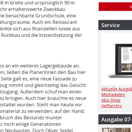
88 m breite und ursprünglich 90 m
nicht erhaltenswerte Zweckbau
r die benachbarte Grundschule, eine
ltungsräume. Auch ein Restaurant
Service
nkte sich aus finanziellen sowie aus
 Rückbau und die ­Instandsetzung der
os an ein weiteres Lagergebäude an.
n, ließen die PlanerInnen den Bau hier
Seite galt es, eine neue Fassade zu
ezug nimmt und gleichzeitig das Gesicht
Aktuelle Ausga
auptzugang. Außerdem schuf man einen
Mediadaten
 zu bringen. Auch hier brauchte es neue
Abo-Shop
estaltet wurden. Steht man heute vor
Heftarchiv
aumaterial zu verwenden, auf der Hand:
Abbruch des Bestands munter
Ausgabe 07
z noch einige Generationen
n Neubauten. Doch Oliver Seidel,