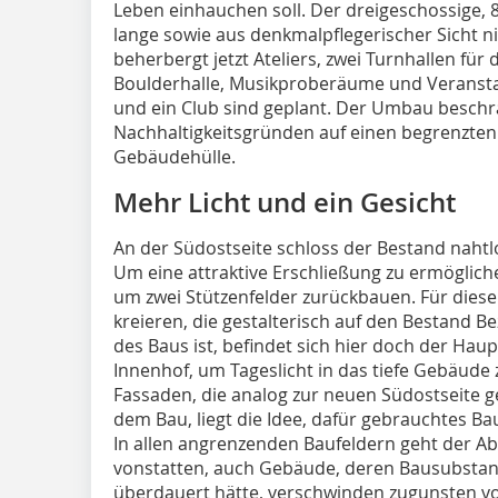
Leben einhauchen soll. Der dreigeschossige, 
lange sowie aus denkmalpflegerischer Sicht 
beherbergt jetzt Ateliers, zwei Turnhallen fü
Boulderhalle, Musikproberäume und Veransta
und ein Club sind ge­plant. Der Umbau beschrä
Nachhaltigkeitsgründen auf einen begrenzten
Gebäudehülle.
Mehr Licht und ein Gesicht
An der Südostseite schloss der Bestand nahtl
Um eine attraktive Erschließung zu ermögliche
um zwei Stützenfelder zurückbauen. Für diese 
kreieren, die gestalterisch auf den Bestand B
des Baus ist, befindet sich hier doch der H
Innenhof, um Tageslicht in das tiefe Gebäude
Fassaden, die analog zur neuen Südostseite g
dem Bau, liegt die Idee, dafür gebrauchtes B
In allen angrenzenden Baufeldern geht der 
vonstatten, auch Gebäude, deren Bausubstan
überdauert hätte, verschwinden zugunsten vo