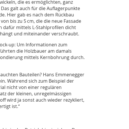
ickeln, die es ermöglichten, ganz
Das galt auch für die Auflagerpunkte
de. Hier gab es nach dem Rückbau
on bis zu 5 cm, die die neue Fassade
dafür mittels L-Stahlprofilen dicht
hängt und miteinander verschraubt.
Mock-up: Um ­Informationen zum
führten die Holzbauer am damals
Sondierung mittels Kernbohrung durch.
ebrauchten Bauteilen? Hans Emmenegger
Nein. Während sich zum Beispiel der
al nicht von einer regulären
satz der kleinen, unregelmässigen
ff wird ja sonst auch wieder rezykliert,
tigt ist.“