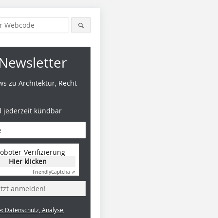
Newsletter
s zu Architektur, Recht
d jederzeit kündbar
Foto: HUSNER AG Holzbau
Foto: HUSNER AG Holzbau
Foto: HUS
oboter-Verifizierung
Hier klicken
Friendly
Captcha ⇗
etzt anmelden!
e: Datenschutz, Analyse,