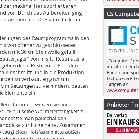
d der maximal transportierbaren
and vor. Durch das Aufbereiten ging
CS Computer
tlich stammen nur 40 % vom Rückbau.
orderungen des Raumprogramms in den
is von offener zu geschlossener
den mit 30 cm Steinwolle gefüllt –
Bauteiljäger“ von in situ Restmaterial
„Computer Spez
 gehen diese Reste zurück an den
im Jahr über d
ch einschmilzt und in die Produktion
Bauen und spri
fachübergreife
rden so verbaut, ergänzt um
Tätigen an.
t. Um Setzungen zu verhindern, bauten
www.computer-
ie Elemente ein.
Anbieter fi
llen stammen, weisen sie auch
Stück auf seine Wärmeleitfähigkeit zu
her setzte man pauschal den
Wanddicke zur Folge hatte. Zusammen
-tauglichen Holzfaserplatte außen
 die Elemente so auf einen