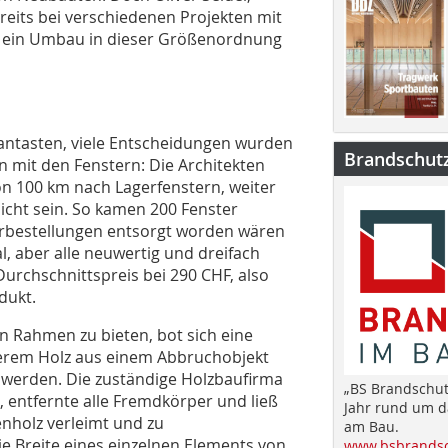
bereits bei verschiedenen Projekten mit
ar ein Umbau in dieser Größenordnung
antasten, viele Entscheidungen wurden
Brandschut
n mit den Fenstern: Die Architekten
n 100 km nach Lagerfenstern, weiter
icht sein. So kamen 200 Fenster
rbestellungen entsorgt worden wären
l, aber alle neuwertig und dreifach
Durchschnittspreis bei 290 CHF, also
dukt.
 Rahmen zu bieten, bot sich eine
derem Holz aus einem Abbruchobjekt
 werden. Die zuständige Holzbaufirma
„BS Brandschut
 entfernte alle Fremdkörper und ließ
Jahr rund um 
nholz verleimt und zu
am Bau.
 Breite eines einzelnen Elements von
www.bsbrandsc