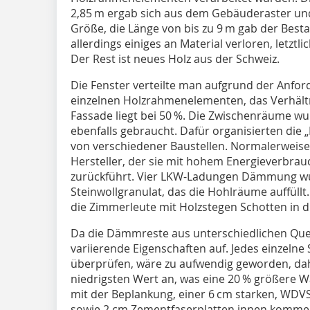
2,85 m ergab sich aus dem Gebäuderaster un
Größe, die Länge von bis zu 9 m gab der Best
allerdings einiges an Material verloren, letz
Der Rest ist neues Holz aus der Schweiz.
Die Fenster verteilte man aufgrund der Anf
einzelnen Holzrahmenelementen, das Verhältn
Fassade liegt bei 50 %. Die Zwischenräume wur
ebenfalls gebraucht. Dafür organisierten die „
von verschiedener Baustellen. Normalerweise
Hersteller, der sie mit hohem Energieverbrau
zurückführt. Vier LKW-Ladungen Dämmung wu
Steinwollgranulat, das die Hohlräume auffüll
die Zimmerleute mit Holzstegen Schotten in d
Da die Dämmreste aus unterschiedlichen Que
variierende Eigenschaften auf. Jedes einzelne 
überprüfen, wäre zu aufwendig geworden, da
niedrigsten Wert an, was eine 20 % größere 
mit der Beplankung, einer 6 cm starken, WDVS
sowie 2 cm Zementfaserplatten innen kommen