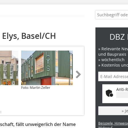
 Elys, Basel/CH
DBZ 
» Relevante New
und Baupraxis
» wöchentlich
» Kostenlos un
Foto: Martin Zeller
Foto: HUSNER AG Holzbau
Anti-R
» J
Beispiele, Hinweis
schaft, fällt unweigerlich der Name
Widerruf