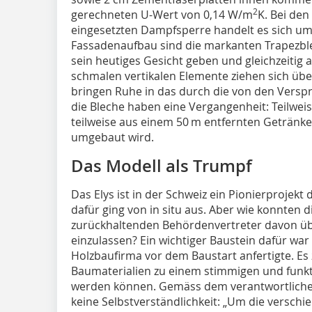
2
gerechneten U-Wert von 0,14 W/m
K. Bei de
eingesetzten Dampfsperre handelt es sich um 
Fassadenaufbau sind die markanten Trapezbl
sein heutiges Gesicht geben und gleichzeitig 
schmalen vertikalen Elemente ziehen sich ü
bringen Ruhe in das durch die von den Verspr
die Bleche haben eine Vergangenheit: Teilwe
teilweise aus einem 50 m entfernten Getränk
umgebaut wird.
Das Modell als Trumpf
Das Elys ist in der Schweiz ein Pionierprojekt d
dafür ging von in situ aus. Aber wie konnten di
zurückhaltenden Behördenvertreter davon üb
einzulassen? Ein wichtiger Baustein dafür war
Holzbaufirma vor dem Baustart anfertigte. Es 
Baumaterialien zu einem stimmigen und fun
werden können. Gemäss dem verantwortlich
keine Selbstverständlichkeit: „Um die versch