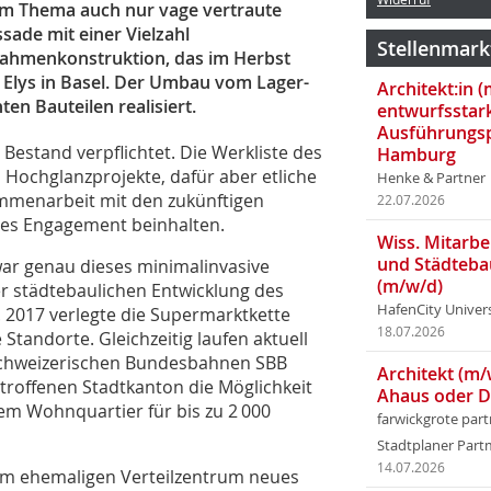
em Thema auch nur vage vertraute
sade mit einer Vielzahl
Stellenmark
zrahmenkonstruktion, das im Herbst
 Elys in Basel. Der Umbau vom Lager-
Architekt:in 
en Bauteilen realisiert.
entwurfsstar
Ausführungsp
 Bestand verpflichtet. Die Werkliste des
Hamburg
 Hochglanzprojekte, dafür aber etliche
Henke & Partner
mmenarbeit mit den zukünftigen
22.07.2026
iges Engagement beinhalten.
Wiss. Mitarbei
und Städteba
war genau dieses minimalinvasive
(m/w/d)
er städtebaulichen Entwicklung des
HafenCity Univer
. 2017 verlegte die Supermarktkette
18.07.2026
Standorte. Gleichzeitig laufen aktuell
 Schweizerischen Bundesbahnen SBB
Architekt (m/
roffenen Stadtkanton die Möglichkeit
Ahaus oder 
nem Wohnquartier für bis zu 2 000
farwickgrote par
Stadtplaner Par
14.07.2026
 dem ehemaligen Verteilzentrum neues