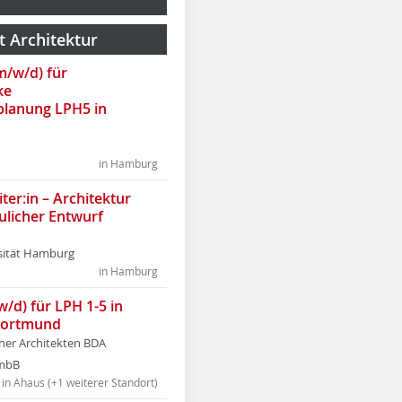
t Architektur
(m/w/d) für
ke
lanung LPH5 in
in Hamburg
ter:in – Architektur
ulicher Entwurf
sität Hamburg
in Hamburg
w/d) für LPH 1-5 in
Dortmund
tner Architekten BDA
tmbB
in Ahaus (+1 weiterer Standort)