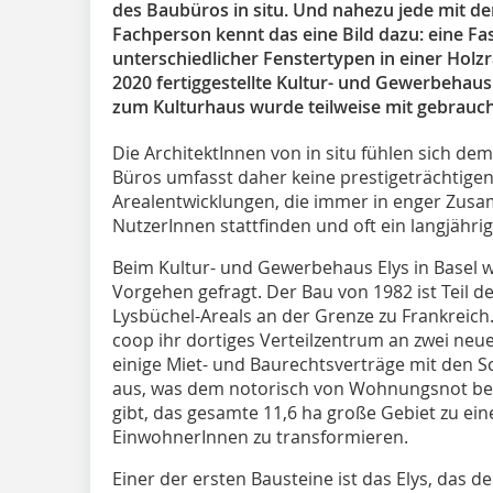
des Baubüros in situ. Und nahezu jede mit d
Fachperson kennt das eine Bild dazu: eine Fas
unterschiedlicher Fenstertypen in einer Hol
2020 fertiggestellte Kultur- und Gewerbehaus
zum Kulturhaus wurde teilweise mit gebraucht
Die ArchitektInnen von in situ fühlen sich dem
Büros umfasst daher keine prestige­trächtigen
Arealentwicklungen, die immer in enger Zusa
NutzerInnen stattfinden und oft ein langjähr
Beim Kultur- und Gewerbehaus Elys in Basel 
Vorgehen gefragt. Der Bau von 1982 ist Teil d
Lysbüchel-Areals an der Grenze zu Frankreich
coop ihr dortiges Verteilzentrum an zwei neue 
einige Miet- und Baurechtsverträge mit den
aus, was dem notorisch von Wohnungsnot bet
gibt, das gesamte 11,6 ha große Gebiet zu ei
EinwohnerInnen zu transformieren.
Einer der ersten Bausteine ist das Elys, das