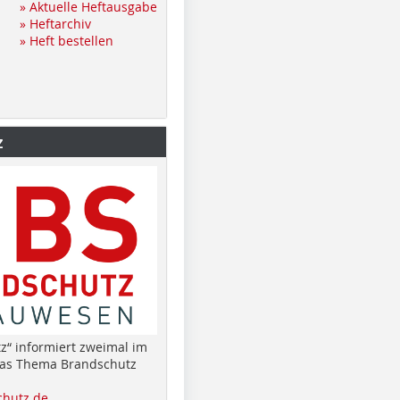
» Aktuelle Heftausgabe
» Heftarchiv
» Heft bestellen
z
z“ informiert zweimal im
das Thema Brandschutz
hutz.de