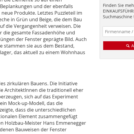
Finden Sie mehr
n Beplankungen und der ebenfalls
EINKAUFSFÜHRE
neue Produkte. Letztes Puzzleteil im
Suchmaschine f
eche in Grün und Beige, die dem Bau
auf die Vergangenheit verweisen. Die
ber die gesamte Fassadenhöhe und
üngen der Fenster geprägte Bild. Auch
ise stammen sie aus dem Bestand,
A
elager, das aktuell zu einem Wohnhaus
es zirkulären Bauens. Die Initiative
e ArchitektInnen die traditionell eher
erzeugen, sich auf das Experiment
 ein Mock-up-Modell, das die
zeigte, dass die unterschiedlichen
ktionalen Element zusammengefügt
en Holzbau-Meister Hans Emmenegger
iedenen Bauweisen der Fenster