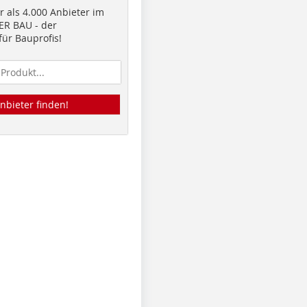
 als 4.000 Anbieter im
R BAU - der
ür Bauprofis!
nbieter finden!