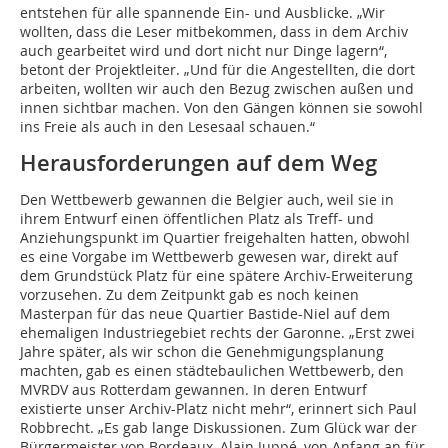
entstehen für alle spannende Ein- und Ausblicke. „Wir
wollten, dass die Leser mitbekommen, dass in dem Archiv
auch gearbeitet wird und dort nicht nur Dinge lagern“,
betont der Projektleiter. „Und für die Angestellten, die dort
arbeiten, wollten wir auch den Bezug zwischen außen und
innen sichtbar machen. Von den Gängen können sie sowohl
ins Freie als auch in den Lesesaal schauen.“
Herausforderungen auf dem Weg
Den Wettbewerb gewannen die Belgier auch, weil sie in
ihrem Entwurf einen öffentlichen Platz als Treff- und
Anziehungspunkt im Quartier freigehalten hatten, obwohl
es eine Vorgabe im Wettbewerb ­gewesen war, direkt auf
dem Grundstück Platz für eine spätere Archiv-Erweiterung
vorzusehen. Zu dem Zeitpunkt gab es noch keinen
Masterpan für das neue Quartier Bastide-Niel auf dem
ehemaligen Industriegebiet rechts der Garonne. „Erst zwei
Jahre später, als wir schon die Genehmigungsplanung
machten, gab es einen städtebaulichen Wettbewerb, den
MVRDV aus Rotterdam gewannen. In deren Entwurf
existierte unser Archiv-Platz nicht mehr“, erinnert sich Paul
Robbrecht. „Es gab lange Diskussionen. Zum Glück war der
Bürgermeister von Bordeaux, Alain Juppé, von Anfang an für