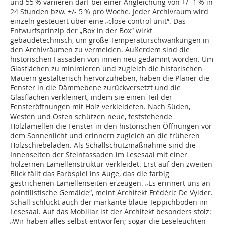
und 55 % variieren darf bei einer Angleichung von +/- 1 % in
24 Stunden bzw. +/- 5 % pro Woche. Jeder Archivraum wird
einzeln gesteuert über eine „close control unit“. Das
Entwurfsprinzip der „Box in der Box“ wirkt
gebäudetechnisch, um große Temperaturschwankungen in
den Archivräumen zu vermeiden. Außerdem sind die
historischen Fassaden von innen neu gedämmt worden. Um
Glasflächen zu minimieren und zugleich die historischen
Mauern gestalterisch hervorzuheben, haben die Planer die
Fenster in die Dämmebene zurückversetzt und die
Glasflächen verkleinert, indem sie ­einen Teil der
Fensteröffnungen mit Holz verkleideten. Nach Süden,
Westen und Osten schützen neue, feststehende
Holzlamellen die Fenster in den historischen Öffnungen vor
dem Sonnenlicht und erinnern zugleich an die früheren
Holzschiebeläden. Als Schallschutzmaßnahme sind die
Innenseiten der Steinfassaden im Lesesaal mit einer
hölzernen Lamellenstruktur verkleidet. Erst auf den zweiten
Blick fällt das Farbspiel ins Auge, das die farbig
gestrichenen Lamellenseiten erzeugen. „Es erinnert uns an
pointilistische Gemälde“, meint Architekt Frédéric De Vylder.
Schall schluckt auch der markante blaue Teppichboden im
Lesesaal. Auf das Mobiliar ist der Architekt besonders stolz:
„Wir haben alles selbst entworfen; sogar die Leseleuchten