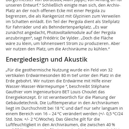
unseren Entwurf.“ Schließlich einigte man sich, den Archiv-
Platz an der noch offenen Ecke mit einer Pergola zu
begrenzen, die als Rankgerüst mit Glyzinien zum Verweilen
im Schatten einlädt. Ein Teil der Pergola dient als Stellplatz
für Fahrräder und als Behindertenparkplatz. „Es war
zunächst angedacht, Photovoltaikmodule auf der Pergola
anzubringen“, sagt Frédéric De Vylder. „Doch die Fläche
wäre zu klein, um lohnenswert Strom zu produzieren. Aber
wir nutzen den Platz, um die Archivräume zu kühlen.“
Energiedesign und Akustik
„Für die geothermische Nutzung wurde ein Feld von 32
vertikalen Erdwärmesonden 80 m tief unter den Platz in die
Erde gebohrt. Wir nutzen die Erdwärme mit Hilfe einer
Wasser-Wasser-Wärmepumpe “, beschreibt Stéphane
Gauthier vom Ingenieurbüro BET Louis Choulet das
Energiekonzept. Er ist verantwortlich für die Planung der
Gebäudetechnik. Die Lufttemperatur in den Archivräumen
liegt im Durchschnitt bei 18 °C und darf nur sehr langsam in
einem Bereich von 16 – 24 °C verändert werden (+/- 0,5 °C/24
Std. bzw. +/- 2 °C/Woche). Das Gleiche gilt für die
Luftfeuchtigkeit in den Archivräumen, die zwischen 40 %