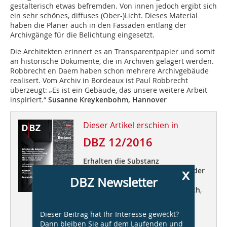
gestalterisch etwas befremden. Von innen jedoch ergibt sich
ein sehr schönes, diffuses (Ober-)Licht. Dieses Material
haben die Planer auch in den Fassaden entlang der
Archivgänge für die Belichtung eingesetzt.
Die Architekten erinnert es an Transparentpapier und somit
an historische Dokumente, die in Archiven gelagert werden.
Robbrecht en Daem haben schon mehrere Archivgebäude
realisert. Vom Archiv in Bordeaux ist Paul Robbrecht
überzeugt: „Es ist ein Gebäude, das unsere weitere Arbeit
inspiriert.“
Susanne Kreykenbohm, Hannover
Dieser Artikel erschien in
DBZ 12/2016
Erhalten die Substanz
x
ksg
, Robbrecht en Daem,
Alexander
DBZ Newsletter
Palowski,
51N4E
, Arnke Häntsch
Mattmüller,
Marie-Theres Deutsch
,
STEIN HEMMES WIRTZ
Dieser Beitrag hat Ihr Interesse geweckt?
Haftungsfalle
Altbausanierung
Dann bleiben Sie auf dem Laufenden und