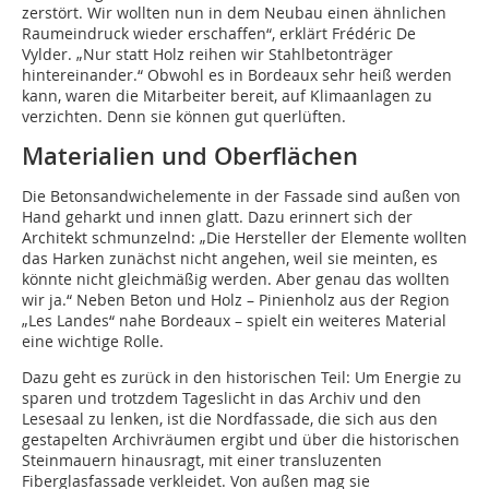
zerstört. Wir wollten nun in dem Neubau einen ähnlichen
Raumeindruck wieder erschaffen“, erklärt Frédéric De
Vylder. „Nur statt Holz reihen wir Stahlbetonträger
hintereinander.“ Obwohl es in Bordeaux sehr heiß werden
kann, waren die Mitarbeiter bereit, auf Klimaanlagen zu
verzichten. Denn sie können gut querlüften.
Materialien und Oberflächen
Die Betonsandwichelemente in der Fassade sind außen von
Hand gehar­kt und innen glatt. Dazu erinnert sich der
Architekt schmunzelnd: „Die Hersteller der Elemente wollten
das Harken zunächst nicht angehen, weil sie meinten, es
könnte nicht gleichmäßig werden. Aber genau das wollten
wir ja.“ Neben Beton und Holz – Pinienholz aus der Region
„Les Landes“ nahe Bordeaux – spielt ein weiteres Material
eine wichtige Rolle.
Dazu geht es zurück in den historischen Teil: Um Energie zu
sparen und trotzdem Tageslicht in das Archiv und den
Lesesaal zu lenken, ist die Nordfassade, die sich aus den
gestapelten Archivräumen ergibt und über die historischen
Steinmauern hinausragt, mit einer transluzenten
Fiberglasfassade verkleidet. Von außen mag sie