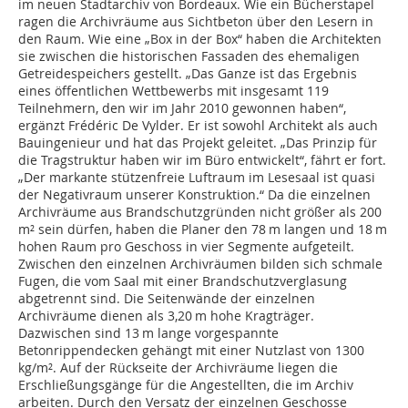
im neuen Stadtarchiv von Bordeaux. Wie ein Bücherstapel
ragen die Archivräume aus Sichtbeton über den Lesern in
den Raum. Wie eine „Box in der Box“ haben die Architekten
sie zwischen die historischen Fassaden des ehemaligen
Getreidespeichers gestellt. „Das Ganze ist das Ergebnis
eines öffentlichen Wettbewerbs mit insgesamt 119
Teilnehmern, den wir im Jahr 2010 gewonnen haben“,
ergänzt Frédéric De Vylder. Er ist sowohl Architekt als auch
Bauingenieur und hat das Projekt geleitet. „Das Prinzip für
die Tragstruktur haben wir im Büro entwickelt“, fährt er fort.
„Der markante stützenfreie Luftraum im Lesesaal ist quasi
der Negativraum unserer Konstruktion.“ Da die einzelnen
Archivräume aus Brandschutzgründen nicht größer als 200
m² sein dürfen, haben die Planer den 78 m langen und 18 m
hohen Raum pro Geschoss in vier Segmente aufgeteilt.
Zwischen den einzelnen Archivräumen bilden sich schmale
Fugen, die vom Saal mit einer Brandschutzverglasung
abgetrennt sind. Die Seitenwände der einzelnen
Archivräume dienen als 3,20 m hohe Kragträger.
Dazwischen sind 13 m lange vorgespannte
Betonrippendecken gehängt mit einer Nutzlast von 1300
kg/m². Auf der Rückseite der Archivräume liegen die
Erschließungsgänge für die Angestellten, die im Archiv
arbeiten. Durch den Versatz der einzelnen Geschosse