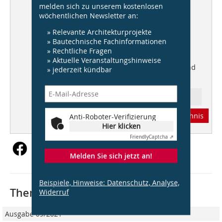
melden sich zu unserem kostenlosen
Kaltdach
warmsaniert
wöchentlichen Newsletter an:
Energie Spezial
» Relevante Architekturprojekte
» Bautechnische Fachinformationen
DBZ Heftpate
» Rechtliche Fragen
Prof. Johannes Kister, kister
» Aktuelle Veranstaltungshinweise
scheithauer gross architekten und
» jederzeit kündbar
stadtplaner
Ressort: Architektur
Abonnement
Inhaltsverzeichnis
Anti-Roboter-Verifizierung
Hier klicken
Friendly
Captcha ⇗
Melden Sie sich jetzt an!
Beispiele, Hinweise: Datenschutz, Analyse,
Thematisch passende Artikel:
Widerruf
Ausgabe 09/2021