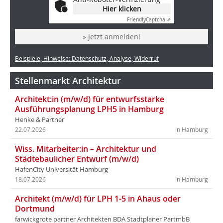
Hier klicken
Friendly
Captcha ⇗
» Jetzt anmelden!
Beispiele, Hinweise: Datenschutz, Analyse, Widerruf
Stellenmarkt Architektur
Architekt:in (m/w/d) für entwurfsstarke
Ausführungsplanung LPH5 in Hamburg
Henke & Partner
22.07.2026
in Hamburg
Wiss. Mitarbeiter:in – Architektur und
Städtebaulicher Entwurf (m/w/d)
HafenCity Universität Hamburg
18.07.2026
in Hamburg
Architekt (m/w/d) für LPH 1-5 in Ahaus oder
Dortmund
farwickgrote partner Architekten BDA Stadtplaner PartmbB