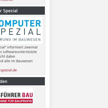
 Spezial
ial“ informiert zweimal
as softwareunterstützte
cht dabei
nd alle im Bauwesen
spezial.de
nden