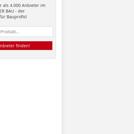
 als 4.000 Anbieter im
R BAU - der
ür Bauprofis!
nbieter finden!