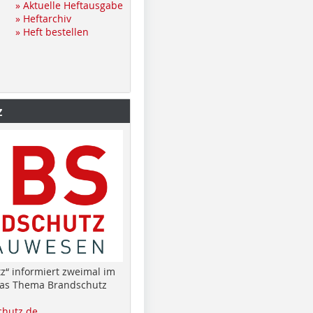
» Aktuelle Heftausgabe
» Heftarchiv
» Heft bestellen
z
z“ informiert zweimal im
das Thema Brandschutz
hutz.de