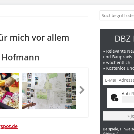
für mich vor allem
DBZ 
» Relevante New
e Hofmann
und Baupraxis
» wöchentlich
» Kostenlos un
Anti-R
» J
gspot.de
Beispiele, Hinweis
Widerruf