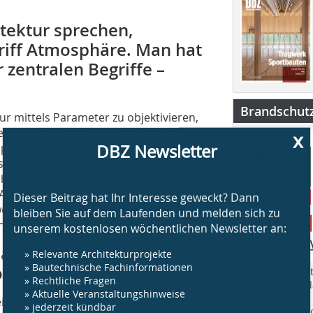
tektur sprechen,
griff Atmosphäre. Man hat
r zentralen Begriffe –
Brandschut
ur mittels Parameter zu objektivieren,
x
en können. Sie können sich oft nicht
DBZ Newsletter
mosphären, über Stimmungen kann man
sonders gut mit Kindern. Über
alten wir von den Kindern so viele
Dieser Beitrag hat Ihr Interesse geweckt? Dann
 Alltag und ihre Wünsche. Deshalb
bleiben Sie auf dem Laufenden und melden sich zu
obei ich „Kids“ in Klam­mer setzen
unserem kostenlosen wöchentlichen Newsletter an:
ktioniert.
» Relevante Architekturprojekte
 auch eine große Rolle in
» Bautechnische Fachinformationen
oder?
„BS Brandschut
» Rechtliche Fragen
Jahr rund um 
» Aktuelle Veranstaltungshinweise
am Bau.
 einen Ort für Kinder ohne Farbe zu
» jederzeit kündbar
www.bsbrandsc