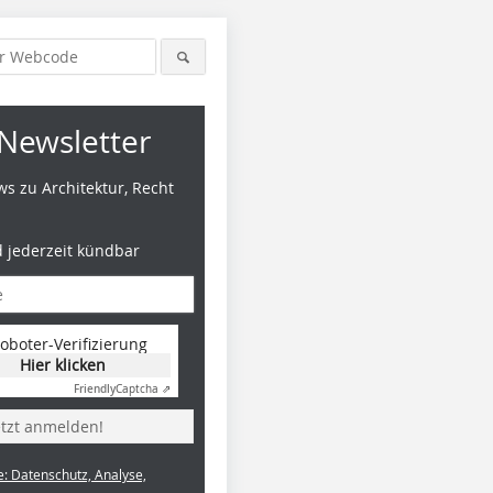
Newsletter
s zu Architektur, Recht
d jederzeit kündbar
oboter-Verifizierung
Hier klicken
Friendly
Captcha ⇗
etzt anmelden!
e: Datenschutz, Analyse,