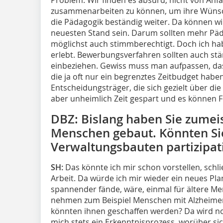
zusammenarbeiten zu können, um ihre Wünsch
die Pädagogik beständig weiter. Da können wi
neuesten Stand sein. Darum sollten mehr Päd
möglichst auch stimmberechtigt. Doch ich ha
erlebt. Bewerbungsverfahren sollten auch stär
einbeziehen. Gewiss muss man aufpassen, das
die ja oft nur ein begrenztes Zeitbudget hab
Entscheidungsträger, die sich gezielt über die
aber unheimlich Zeit gespart und es können 
DBZ: Bislang haben Sie zumeis
Menschen gebaut. Könnten Sie
Verwaltungsbauten partizipat
SH:
Das könnte ich mir schon vorstellen, schlie
Arbeit. Da würde ich mir wieder ein neues Pla
spannender fände, wäre, einmal für ältere M
nehmen zum Beispiel Menschen mit Alzheim
könnten ihnen geschaffen werden? ­Da wird no
mich stets ein Erkenntnisprozess, worüber sic