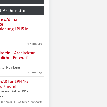
t Architektur
(m/w/d) für
ke
lanung LPH5 in
in Hamburg
ter:in – Architektur
ulicher Entwurf
sität Hamburg
in Hamburg
w/d) für LPH 1-5 in
Dortmund
tner Architekten BDA
tmbB
in Ahaus (+1 weiterer Standort)