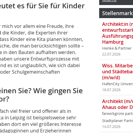
et es für Sie für Kinder
Stellenmark
Architekt:in 
r mich vor allem eine Freude, ihre
entwurfsstar
die Kinder, die Experten ihrer
Ausführungsp
dass Kinder eine Kita planen könnten,
Hamburg
he, die man berücksichtigen sollte –
Henke & Partner
nge in den Bauten aufhalten werden.
22.07.2026
haben unsere Entwurfsprozesse mit
 es ist unglaublich, wie sich dabei
Wiss. Mitarbei
und Städteba
a- oder Schulgemeinschaften
(m/w/d)
HafenCity Univer
nen Sie? Wie gingen Sie
18.07.2026
or?
Architekt (m/
Ahaus oder 
ch viel freier und offener als in
farwickgrote par
 in Leipzig ist beispielsweise sehr
Stadtplaner Par
aben dort ein viel größeres Interesse
14.07.2026
Pädagoginnen und Erzieherinnen