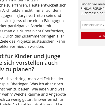
Finden Sie mehr
e zu erfahren. Heute entwickelt sich
EINKAUFSFÜHRE
r Architekten nicht immer auf dem
Suchmaschine f
agogen in Jurys vertreten sein und
be viele Jurys ohne einen Pädagogen
ker partizipative Aspekte mit
s man die Nutzer nicht überfordert,
en. Durch das Zusammenbringen aller
A
 Ziele des Projekts austauschen, kann
Fehler vermieden werden.
t für Kinder und junge
 sich vorstellen auch
iv zu planen?
ßlich verbringt man viel Zeit bei der
nspiel überlegen. Was ich aber noch
enschen zu bauen. Wie leben und was
er wahr? Welche Räume und Angebote
ch zu wenig getan. Entwerfen ist für
h viele Architekten nicht immer klar