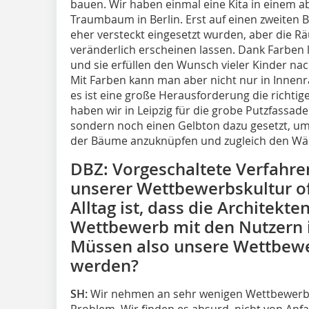
bauen. Wir haben einmal eine Kita in einem a
Traumbaum in Berlin. Erst auf einen zweiten B
eher versteckt eingesetzt wurden, aber die R
veränderlich erscheinen lassen. Dank Farben
und sie erfüllen den Wunsch vieler Kinder nach
Mit Farben kann man aber nicht nur in Innen
es ist eine große Herausforderung die richtig
haben wir in Leipzig für die grobe Putzfassad
sondern noch einen Gelbton dazu gesetzt, um
der Bäume anzuknüpfen und zugleich den Wänd
DBZ: Vorgeschaltete Verfahren
unserer Wettbewerbskultur of
Alltag ist, dass die Architekt
Wettbewerb mit den Nutzern i
Müssen also unsere Wettbewe
werden?
SH:
Wir nehmen an sehr wenigen Wettbewerben 
Problem. Wir finden es absurd, nicht von Anf