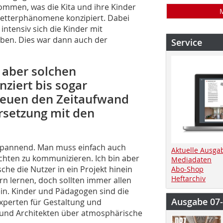
kommen, was die Kita und ihre Kinder
Wetterphänomene konzipiert. Dabei
intensiv sich die Kinder mit
aben. Dies war dann auch der
Service
 aber solchen
nziert bis sogar
heuen den Zeitaufwand
rsetzung mit den
le spannend. Man muss einfach auch
Aktuelle Ausga
chten zu kommunizieren. Ich bin aber
Mediadaten
he die Nutzer in ein Projekt hinein
Abo-Shop
Heftarchiv
n lernen, doch sollten immer allen
ein. Kinder und Pädagogen sind die
Ausgabe 07
Experten für Gestaltung und
und Architekten über atmosphärische