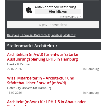
Anti-Roboter-Verifizierung
Hier klicken
Friendly
Captcha ⇗
» Jetzt anmelden!
Beispiele, Hinweise: Datenschutz, Analyse, Widerruf
Stellenmarkt Architektur
Architekt:in (m/w/d) für entwurfsstarke
Ausführungsplanung LPH5 in Hamburg
Henke & Partner
22.07.2026
in Hamburg
Wiss. Mitarbeiter:in – Architektur und
Städtebaulicher Entwurf (m/w/d)
HafenCity Universität Hamburg
18.07.2026
in Hamburg
Architekt (m/w/d) für LPH 1-5 in Ahaus oder