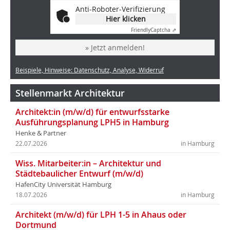
Anti-Roboter-Verifizierung
Hier klicken
Friendly
Captcha ⇗
» Jetzt anmelden!
Beispiele, Hinweise: Datenschutz, Analyse, Widerruf
Stellenmarkt Architektur
Architekt:in (m/w/d) für entwurfsstarke
Ausführungsplanung LPH5 in Hamburg
Henke & Partner
22.07.2026
in Hamburg
Wiss. Mitarbeiter:in – Architektur und
Städtebaulicher Entwurf (m/w/d)
HafenCity Universität Hamburg
18.07.2026
in Hamburg
Architekt (m/w/d) für LPH 1-5 in Ahaus oder
Dortmund