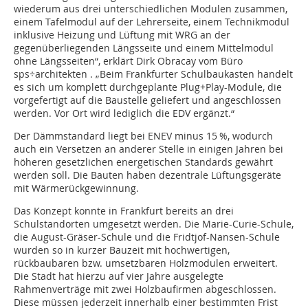
wiederum aus drei unterschiedlichen Modulen zusammen,
einem Tafelmodul auf der Lehrerseite, einem Technikmodul
inklusive Heizung und Lüftung mit WRG an der
gegenüberliegenden Längsseite und einem Mittelmodul
ohne Längsseiten“, erklärt Dirk Obracay vom Büro
sps÷architekten . „Beim Frankfurter Schulbaukas­ten handelt
es sich um komplett durchgeplante Plug+Play-Module, die
vorgefertigt auf die Baustelle geliefert und angeschlossen
werden. Vor Ort wird lediglich die EDV ergänzt.“
Der Dämmstandard liegt bei ENEV minus 15 %, wodurch
auch ein Versetzen an anderer Stelle in einigen Jahren bei
höheren gesetzlichen energetischen Standards gewährt
werden soll. Die Bauten haben dezentrale Lüftungsgeräte
mit Wärmerückgewinnung.
Das Konzept konnte in Frankfurt bereits an drei
Schulstandorten umgesetzt werden. Die Marie-Curie-Schule,
die August-Gräser-Schule und die Fridtjof-Nansen-Schule
wurden so in kurzer Bauzeit mit hochwertigen,
rückbaubaren bzw. umsetzbaren Holzmodulen erweitert.
Die Stadt hat hierzu auf vier Jahre ausgelegte
Rahmenverträge mit zwei Holzbaufirmen abgeschlossen.
Diese müssen jederzeit innerhalb einer bestimmten Frist