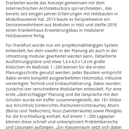
Erarbeitet wurde das Konzept gemeinsam mit dem
österreichischen Architekturbüro sps÷architekten , das
bereits seit einigen Jahren Erfahrungen mit Holzbauten in
Modulbauweise hat. 2013 baute es beispielsweise ein
Seniorenwohnheim aus Modulen in Holz und stellte 2018
einen Krankenhaus-Erweiterungsbau in modularer
Holzbauweise fertig.
Für Frankfurt wurde nun ein projektunabhängiges System
entwickelt, bei dem sowohl in der Planung als auch in der
Umsetzung modular gearbeitet werden kann. Detaillierte
Ausführungspläne und etwa 1,4 x 4,3 x 1,4 cm große
Klötzchen im Maßstab 1 : 200 können für die ersten
Planungsschritte genutzt werden. Jeder Baustein entspricht
dabei einem komplett ausgearbeiteten Holzmodul, inklusive
vorverlegter Technik und Einbaumöblierung. Dabei wurden
zunächst vier verschiedene Modularten entwickelt. Für eine
erste „überschlägige“ Planung und die Gespräche mit den
Schulen wurde ein Koffer zusammengestellt, der 181 Klötze
aus Kirschholz (Unterrichts-/Fachunterrichtsräume), Ahorn
(Büros und Teeküchen), Nuss (Sanitärräume) sowie Plexiglas
für die Erschließung enthält. Auf einem 1 : 200-Lageplan
können diese schnell und unkompliziert Problembereiche
und Lösungen aufzeigen. „Ein Klassenraum setzt sich dabei