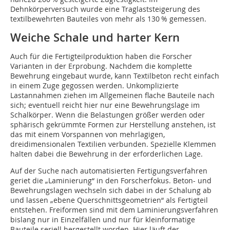
Dehnkörperversuch wurde eine Traglaststeigerung des
textilbewehrten Bauteiles von mehr als 130 % gemessen.
Weiche Schale und harter Kern
Auch für die Fertigteilproduktion haben die Forscher
Varianten in der Erprobung. Nachdem die komplette
Bewehrung eingebaut wurde, kann Textilbeton recht einfach
in einem Zuge gegossen werden. Unkomplizierte
Lastannahmen ziehen im Allgemeinen flache Bauteile nach
sich; eventuell reicht hier nur eine Bewehrungslage im
Schalkörper. Wenn die Belastungen größer werden oder
sphärisch gekrümmte Formen zur Herstellung anstehen, ist
das mit einem Vorspannen von mehrlagigen,
dreidimensionalen Textilien ver­bunden. Spezielle Klemmen
halten dabei die Bewehrung in der erforderlichen Lage.
Auf der Suche nach automatisierten Fertigungsverfahren
geriet die „Laminierung“ in den Forscherfokus. Beton- und
Bewehrungslagen wechseln sich dabei in der Schalung ab
und lassen „ebene Querschnittsgeometrien“ als Fertigteil
entstehen. Freiformen sind mit dem Laminierungsverfahren
bislang nur in Einzelfällen und nur für kleinformatige
Bauteile seriell hergestellt worden. Hier läuft der