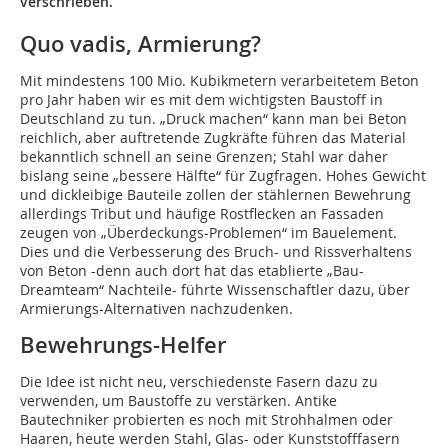
verschrieben.
Quo vadis, Armierung?
Mit mindestens 100 Mio. Kubikmetern verarbeitetem Beton
pro Jahr haben wir es mit dem wichtigsten Baustoff in
Deutschland zu tun. „Druck machen“ kann man bei Beton
reichlich, aber auftretende Zugkräfte führen das Material
bekanntlich schnell an seine Grenzen; Stahl war daher
bislang seine „bessere Hälfte“ für Zugfragen. Hohes Gewicht
und dickleibige Bauteile zollen der stählernen Bewehrung
allerdings Tribut und häufige Rostflecken an Fassaden
zeugen von „Überdeckungs-Problemen“ im Bauelement.
Dies und die Verbesserung des Bruch- und Rissverhaltens
von Beton -denn auch dort hat das etablierte „Bau-
Dreamteam“ Nachteile- führte Wissenschaftler dazu, über
Armie­rungs-Alternativen nachzudenken.
Bewehrungs-Helfer
Die Idee ist nicht neu, verschiedenste Fasern dazu zu
verwenden, um Baustoffe zu verstärken. Antike
Bautechniker probierten es noch mit Strohhalmen oder
Haaren, heute werden Stahl, Glas- oder Kunststofffasern