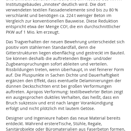
Institutsgebäudes „Innotex“ deutlich wird. Die dort
verwendeten textilen Fassadenelemente sind bis zu 80 %
verschlankt und benötigen ca. 224 t weniger Beton im
Vergleich zur konventionellen Bauweise. Diese Reduktion
entspricht etwa der Menge CO², die ein durchschnittlicher
PKW auf 1 Mio. km erzeugt.
Das Tragverhalten der neuen Bewehrung unterscheidet sich
positiv vom stählernen Standardfall, denn die
Gitterstrukturen liegen ebenflächig und gestreckt im Bauteil.
Sie können deshalb die auftretenden Biege- und/oder
Zugbeanspruchungen sofort ableiten und verteilen.
Rissbildungen treten, wenn überhaupt, in viel feinerer Form
auf. Die Plus­punkte in Sachen Dichte und Dauerhaftigkeit
ergänzen den Effekt, dass eventuelle Delaminierungen der
dünnen Deckschichten erst bei großen Verformungen
auftreten. Apropos Verformung: textilbewehrter Beton zeigt
ein ausgesprochen duktiles Verhalten, das heißt, dass ein
Bruch sukzessiv und erst nach langer Vorankündigung
erfolgt und nicht plötzlich mit lautem Getöse.
Designer und Ingenieure haben das neue Material bereits
entdeckt. Während erstereTische, Stühle, Regale,
Sanitärobjekte oder Büromaterialien aus Faserbeton formen,