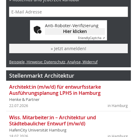
Anti-Roboter-Verifizierung
Hier klicken
Friendly
Captcha ⇗
» Jetzt anmelden!
Beispiele, Hinweise: Datenschutz, Analyse, Widerruf
Stellenmarkt Architektur
Architekt:in (m/w/d) für entwurfsstarke
Ausführungsplanung LPH5 in Hamburg
Henke & Partner
22.07.2026
in Hamburg
Wiss. Mitarbeiter:in – Architektur und
Städtebaulicher Entwurf (m/w/d)
HafenCity Universität Hamburg
18.07.2026
in Hamburg