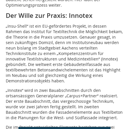
Optimierungsprozess weiter.
Der Wille zur Praxis: Innotex
„Insu-Shell“ ist ein EU-gefördertes Projekt, in dessen
Rahmen das Institut für Textiltechnik die Möglichkeit bekam,
die Theorie in die Praxis umzusetzen. Genauer gesagt, in
sein zukünftiges Domizil, denn im Institutsneubau werden
neun bislang im Stadtgebiet Aachens verteilten
Technikinstitute zu einem „Kompetenzzentrum für
innovative Textilstrukturen und Medizintextilien“ (Innotex)
gebündelt. Die weltweit erste Gebäudeteilfassade aus
textilbewehrten Betonsandwichelementen ist das Highlight
im Neubau und soll gleichzeitig die Wirkung eines
Demonstrationsobjekts haben.
„Innotex“ wird in zwei Bauabschnitten durch den
ortsansässigen Generalplaner „Carpus+Partner“ realisiert.
Der erste Bauabschnitt, das viergeschossige Technikum,
wurde vor zwei Jahren fertig gestellt. Im zweiten
Bauabschnitt wurden die Fassadenelemente aus Textilbeton
in die Planungen für die West- und Südfassade integriert.
Die im Projekt entwickelten Elemente bestehen aus zwei