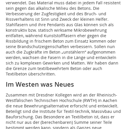
verwendet. Das Material muss dabei in jedem Fall resistent
sein gegen das alkalische Milieu des Betons. Die
Verbesserung der Zugfestigkeit und des Bruch- und
Rissverhaltens ist Sinn und Zweck der kleinen Helfer.
Stahlfasern und ihre Pendants aus Glas können sich als
konstruktiv bzw. statisch wirksame Mikrobewehrung
entfalten, während Kunststofffasern eher gegen die
Rissbildung in frischem Beton zum Einsatz kommen oder
seine Brandschutzeigenschaften verbessern. Sollen nun
auch die Zugkräfte im Beton „unstählern“ aufgenommen
werden, wachsen die Fasern in die Länge und entwickeln
sich zu komplexen Gewirken und Matten. Wir haben dann
die Grenze zum textilbewehrtem Beton oder auch
Textilbeton überschritten.
Im Westen was Neues
Zusammen mit Dresdner Kollegen wird an der Rheinisch-
Westfälischen Technischen Hochschule (RWTH) in Aachen
die neue Bewehrungsalternative erforscht und entwickelt.
Beteiligt sind die Institute für Textil-technik, Massivbau und
Bauforschung. Das Besondere an Textilbeton ist, dass er
nicht nur aus der (berechenbaren) Summe seiner Teile
bestimmt werden kann, sondern als Ganzes neue