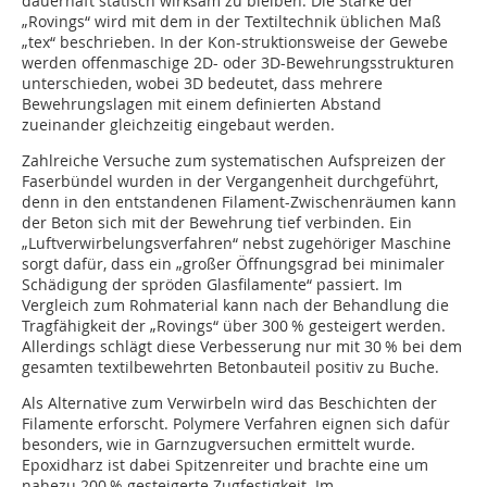
dauerhaft statisch wirksam zu bleiben. Die Stärke der
„Rovings“ wird mit dem in der Textiltechnik üblichen Maß
„tex“ beschrieben. In der Kon-struktionsweise der Gewebe
werden offenmaschige 2D- oder 3D-Bewehrungsstrukturen
unterschieden, wobei 3D bedeutet, dass mehrere
Bewehrungslagen mit einem definierten Abstand
zueinander gleichzeitig eingebaut werden.
Zahlreiche Versuche zum systematischen Aufspreizen der
Faserbündel wurden in der Vergangenheit durchgeführt,
denn in den ent­standenen Filament-Zwischenräumen kann
der Beton sich mit der Bewehrung tief verbinden. Ein
„Luftverwirbelungsverfahren“ nebst zugehöriger Maschine
sorgt dafür, dass ein „großer Öffnungsgrad bei minimaler
Schädigung der spröden Glasfilamente“ passiert. Im
Vergleich zum Rohmaterial kann nach der Behandlung die
Tragfähigkeit der „Rovings“ über 300 % gesteigert werden.
Allerdings schlägt diese Verbesserung nur mit 30 % bei dem
gesamten textilbewehrten Betonbauteil positiv zu Buche.
Als Alternative zum Verwirbeln wird das Beschichten der
Filamente erforscht. Polymere Verfahren eignen sich dafür
besonders, wie in Garnzugversuchen ermittelt wurde.
Epoxidharz ist dabei Spitzenreiter und brachte eine um
nahezu 200 % gesteigerte Zugfestigkeit. Im