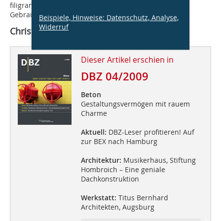
filigranen Tragkonstruktionen bis hin zum
Gebrauchsgüterbereich erstrecken.
Beispiele, Hinweise: Datenschutz, Analyse,
Widerruf
Christian J. Grothaus, Berlin
Dieser Artikel erschien in
DBZ 04/2009
Beton
Gestaltungsvermögen mit rauem
Charme
Aktuell:
DBZ-Leser profitieren! Auf
zur BEX nach Hamburg
Architektur:
Musikerhaus, Stiftung
Hombroich – Eine geniale
Dachkonstruktion
Werkstatt:
Titus Bernhard
Architekten, Augsburg