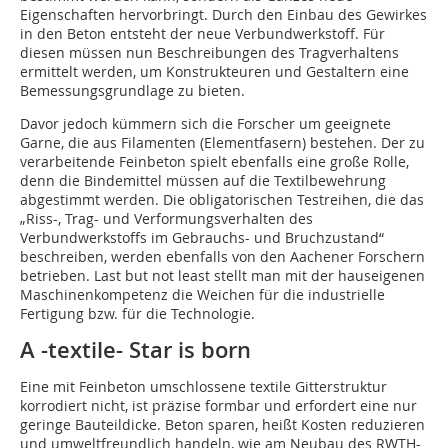
Eigenschaften hervorbringt. Durch den Einbau des Gewirkes
in den Beton entsteht der neue Verbundwerkstoff. Für
diesen müssen nun Beschreibungen des Tragverhaltens
ermittelt werden, um Konstrukteuren und Gestaltern eine
Bemessungsgrundlage zu bieten.
Davor jedoch kümmern sich die Forscher um geeignete
Garne, die aus Filamenten (Elementfasern) bestehen. Der zu
verarbeitende Feinbeton spielt ebenfalls eine große Rolle,
denn die Bindemittel müssen auf die Textilbewehrung
abgestimmt werden. Die obligatorischen Testreihen, die das
„Riss-, Trag- und Verformungsverhalten des
Verbundwerkstoffs im Gebrauchs- und Bruchzustand“
beschreiben, werden ebenfalls von den Aachener Forschern
betrieben. Last but not least stellt man mit der hauseigenen
Maschinenkompetenz die Weichen für die industrielle
Fertigung bzw. für die Technologie.
A -textile- Star is born
Eine mit Feinbeton umschlossene textile Gitterstruktur
korrodiert nicht, ist präzise formbar und erfordert eine nur
geringe Bauteildicke. Beton sparen, heißt Kosten reduzieren
und umweltfreundlich handeln, wie am Neubau des RWTH-