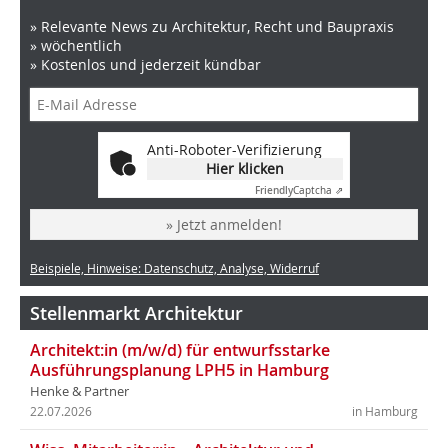
» Relevante News zu Architektur, Recht und Baupraxis
» wöchentlich
» Kostenlos und jederzeit kündbar
Anti-Roboter-Verifizierung
Hier klicken
Friendly
Captcha ⇗
» Jetzt anmelden!
Beispiele, Hinweise: Datenschutz, Analyse, Widerruf
Stellenmarkt Architektur
Architekt:in (m/w/d) für entwurfsstarke
Ausführungsplanung LPH5 in Hamburg
Henke & Partner
22.07.2026
in Hamburg