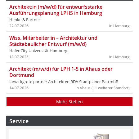
Architekt:in (m/w/d) für entwurfsstarke
Ausführungsplanung LPH5 in Hamburg
Henke & Partner
22.07.2026
in Hamburg
Wiss. Mitarbeiter:in – Architektur und
Städtebaulicher Entwurf (m/w/d)
HafenCity Universität Hamburg
18.07.2026
in Hamburg
Architekt (m/w/d) für LPH 1-5 in Ahaus oder
Dortmund
farwickgrote partner Architekten BDA Stadtplaner PartmbB
14.07.2026
in Ahaus (+1 weiterer Standort)
Mehr Stellen
Service