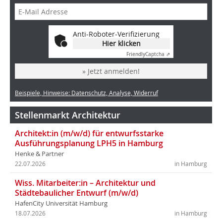
Anti-Roboter-Verifizierung
Hier klicken
Friendly
Captcha ⇗
» Jetzt anmelden!
Beispiele, Hinweise: Datenschutz, Analyse, Widerruf
Stellenmarkt Architektur
Architekt:in (m/w/d) für entwurfsstarke
Ausführungsplanung LPH5 in Hamburg
Henke & Partner
22.07.2026
in Hamburg
Wiss. Mitarbeiter:in – Architektur und
Städtebaulicher Entwurf (m/w/d)
HafenCity Universität Hamburg
18.07.2026
in Hamburg