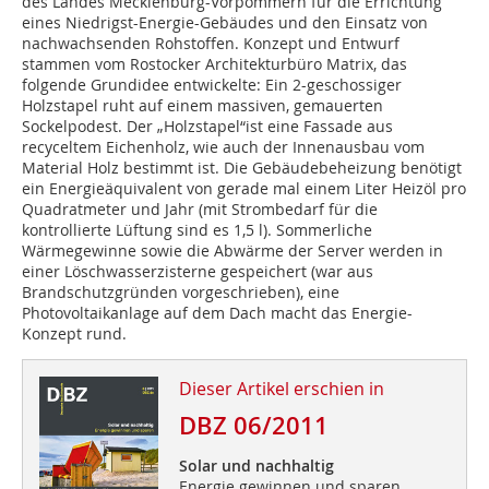
des Landes Mecklenburg-Vorpommern für die Errichtung
eines Niedrigst-Energie-Gebäudes und den Einsatz von
nachwachsenden Rohstoffen. Konzept und Entwurf
stammen vom Rostocker Architekturbüro Matrix, das
folgende Grundidee entwickelte: Ein 2-geschossiger
Holzstapel ruht auf einem massiven, gemauerten
Sockelpodest. Der „Holzstapel“ist eine Fassade aus
recyceltem Eichenholz, wie auch der Innenausbau vom
Material Holz bestimmt ist. Die Gebäudebeheizung benötigt
ein Energieäquivalent von gerade mal einem Liter Heizöl pro
Quadrat­meter und Jahr (mit Strombedarf für die
kontrollierte Lüftung sind es 1,5 l). Sommerliche
Wärmegewinne sowie die Abwärme der Server werden in
einer Löschwasserzisterne gespeichert (war aus
Brandschutzgründen vorgeschrieben), eine
Photovoltaikanlage auf dem Dach macht das Energie-
Konzept rund.
Dieser Artikel erschien in
DBZ 06/2011
Solar und nachhaltig
Energie gewinnen und sparen