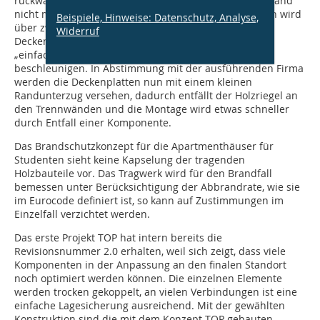
rückwärtigen Wandfläche ein, sodass eine tragende Wand
nicht mehr sinnvoll ist. Die flurseitige Tragkonstruktion wird
Beispiele, Hinweise: Datenschutz, Analyse,
über zwei Stützen in Brettschichtholz realisiert. Die
Widerruf
Deckenplatte und ihre Tragkonstruktion sollen noch
„einfacher“ werden, um den Bauablauf weiter zu
beschleunigen. In Abstimmung mit der ausführenden Firma
werden die Deckenplatten nun mit einem kleinen
Randunterzug versehen, dadurch entfällt der Holzriegel an
den Trennwänden und die Montage wird etwas schneller
durch Entfall einer Komponente.
Das Brandschutzkonzept für die Apartmenthäuser für
Studenten sieht keine Kapselung der tragenden
Holzbauteile vor. Das Tragwerk wird für den Brandfall
bemessen unter Berücksichtigung der Abbrandrate, wie sie
im Eurocode definiert ist, so kann auf Zustimmungen im
Einzelfall verzichtet werden.
Das erste Projekt TOP hat intern bereits die
Revisionsnummer 2.0 erhalten, weil sich zeigt, dass viele
Komponenten in der Anpassung an den finalen Standort
noch optimiert werden können. Die einzelnen Elemente
werden trocken gekoppelt, an vielen Verbindungen ist eine
einfache Lagesicherung ausreichend. Mit der gewählten
Konstruktion sind die mit dem Konzept TOP gebauten