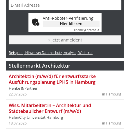
Anti-Roboter-Verifizierung
Hier klicken
Friendly
Captcha ⇗
» Jetzt anmelden!
Beispiele, Hinweise: Datenschutz, Analyse, Widerruf
Stellenmarkt Architektur
Architekt:in (m/w/d) für entwurfsstarke
Ausführungsplanung LPH5 in Hamburg
Henke & Partner
22.07.2026
in Hamburg
Wiss. Mitarbeiter:in – Architektur und
Städtebaulicher Entwurf (m/w/d)
HafenCity Universität Hamburg
18.07.2026
in Hamburg