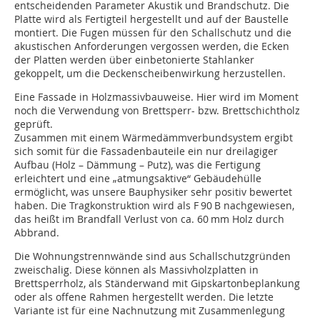
entscheidenden Parameter Akustik und Brandschutz. Die
Platte wird als Fertigteil hergestellt und auf der Baustelle
montiert. Die Fugen müssen für den Schallschutz und die
akustischen Anforderungen vergossen werden, die Ecken
der Platten werden über einbetonierte Stahlanker
gekoppelt, um die ­Deckenscheibenwirkung herzustellen.
Eine Fassade in Holzmassivbauweise. Hier wird im Moment
noch die Verwendung von Brettsperr- bzw. Brettschichtholz
geprüft.
Zusammen mit einem Wärmedämmverbundsystem ergibt
sich somit für die Fassadenbauteile ein nur dreilagiger
Aufbau (Holz – Dämmung – Putz), was die Fertigung
erleichtert und eine „atmungsaktive“ Gebäudehülle
ermöglicht, was unsere Bauphysiker sehr positiv bewertet
haben. Die Tragkonstruktion wird als F 90 B nachgewiesen,
das heißt im Brandfall Verlust von ca. 60 mm Holz durch
Abbrand.
Die Wohnungstrennwände sind aus Schallschutzgründen
zweischalig. Diese können als Massivholzplatten in
Brettsperrholz, als Ständerwand mit Gipskartonbeplankung
oder als offene Rahmen hergestellt werden. Die letzte
Variante ist für eine Nachnutzung mit Zusammenlegung