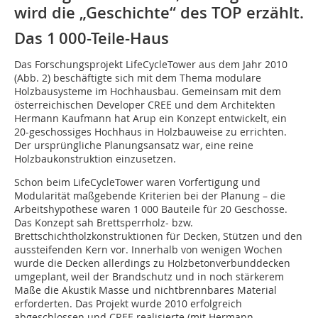
wird die „Geschichte“ des TOP erzählt.
Das 1 000-Teile-Haus
Das Forschungsprojekt LifeCycleTower aus dem Jahr 2010
(Abb. 2) beschäftigte sich mit dem Thema modulare
Holzbausysteme im Hochhausbau. Gemeinsam mit dem
österreichischen Developer CREE und dem Architekten
Hermann Kaufmann hat Arup ein Konzept entwickelt, ein
20-geschossiges Hochhaus in Holzbauweise zu errichten.
Der ursprüngliche Planungsansatz war, eine reine
Holzbaukonstruktion einzusetzen.
Schon beim LifeCycleTower waren Vorfertigung und
Modularität maßgebende Kriterien bei der Planung – die
Arbeitshypothese waren 1 000 Bauteile für 20 Geschosse.
Das Konzept sah Brettsperrholz- bzw.
Brettschichtholzkonstruktionen für Decken, Stützen und den
aussteifenden Kern vor. Innerhalb von wenigen Wochen
wurde die Decken allerdings zu Holzbetonverbunddecken
umgeplant, weil der Brandschutz und in noch stärkerem
Maße die Akustik Masse und nichtbrennbares Material
erforderten. Das Projekt wurde 2010 erfolgreich
abgeschlossen und CREE realisierte (mit Hermann