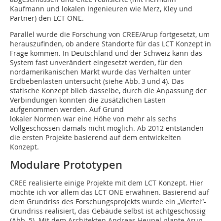
Kaufmann und lokalen Ingenieuren wie Merz, Kley und
Partner) den LCT ONE.
Parallel wurde die Forschung von CREE/Arup fortgesetzt, um
herauszufinden, ob andere Standorte für das LCT Konzept in
Frage kommen. In Deutschland und der Schweiz kann das
System fast unverändert eingesetzt werden, für den
nordamerikanischen Markt wurde das Verhalten unter
Erdbebenlasten untersucht (siehe Abb. 3 und 4). Das
statische Konzept blieb dasselbe, durch die Anpassung der
Verbindungen konnten die zusätzlichen Lasten
aufgenommen werden. Auf Grund
lokaler Normen war eine Höhe von mehr als sechs
Vollgeschossen damals nicht möglich. Ab 2012 entstanden
die ersten Projekte basierend auf dem entwickelten
Konzept.
Modulare Prototypen
CREE realisierte einige Projekte mit dem LCT Konzept. Hier
möchte ich vor allem das LCT ONE erwähnen. Basierend auf
dem Grundriss des Forschungsprojekts wurde ein „Viertel“-
Grundriss realisiert, das Gebäude selbst ist achtgeschossig
(Abb. 5). Mit dem Architekten Andreas Heupel plante Arup