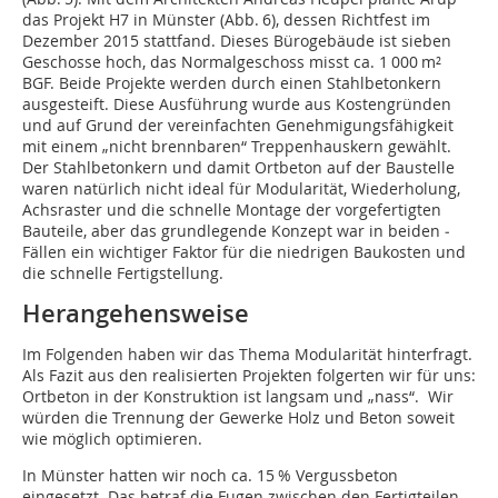
das Projekt H7 in Münster (Abb. 6), dessen Richtfest im
Dezember 2015 stattfand. Dieses Bürogebäude ist sieben
Geschosse hoch, das Normalgeschoss misst ca. 1 000 m²
BGF. Beide Projekte werden durch einen Stahlbetonkern
ausgesteift. Diese Ausführung wurde aus Kostengründen
und auf Grund der vereinfachten Genehmigungsfähigkeit
mit einem „nicht brennbaren“ Treppenhauskern gewählt.
Der Stahlbetonkern und damit Ortbeton auf der Baustelle
waren natürlich nicht ideal für Modularität, Wiederholung,
Achsraster und die schnelle Montage der vorgefertigten
Bauteile, aber das grundlegende Konzept war in beiden ­
Fällen ein wichtiger Faktor für die niedrigen Baukosten und
die schnelle Fertigstellung.
Herangehensweise
Im Folgenden haben wir das Thema Modularität hinterfragt.
Als Fazit aus den realisierten Projekten folgerten wir für uns:
Ortbeton in der Konstruktion ist langsam und „nass“. Wir
würden die Trennung der Gewerke Holz und Beton soweit
wie möglich optimieren.
In Münster hatten wir noch ca. 15 % Vergussbeton
eingesetzt. Das betraf die Fugen zwischen den Fertigteilen,