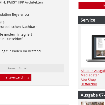
M H. FAUST
HPP Architekten
ondation Beyeler vor
Service
l 3
r europäischen Nachbarn
de
modern integriert
 in Düsseldorf
ung für Bauen im Bestand
Ressort: Aktuell
Aktuelle Ausga
Mediadaten
Inhaltsverzeichnis
Abo-Shop
Heftarchiv
Ausgabe 07