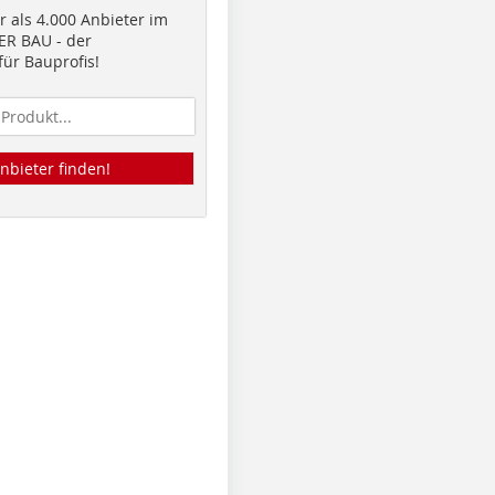
 als 4.000 Anbieter im
R BAU - der
ür Bauprofis!
nbieter finden!