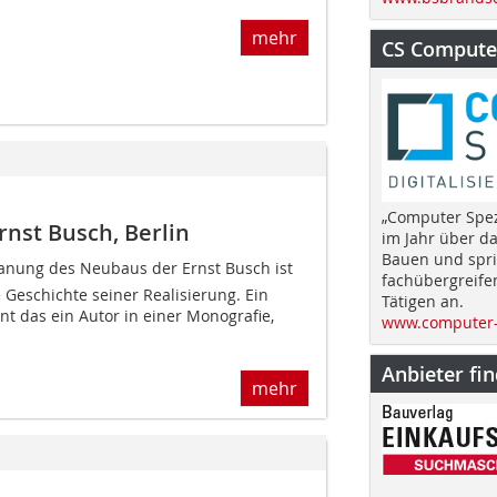
mehr
CS Computer
„Computer Spez
rnst Busch, Berlin
im Jahr über d
Bauen und spri
anung des Neubaus der Ernst Busch ist
fachübergreife
e Geschichte seiner Realisierung. Ein
Tätigen an.
nnt das ein Autor in einer Monografie,
www.computer-
Anbieter fi
mehr