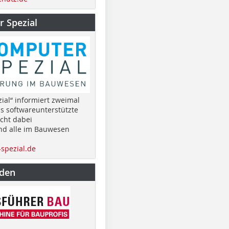
 Spezial
ial“ informiert zweimal
as softwareunterstützte
cht dabei
nd alle im Bauwesen
spezial.de
nden