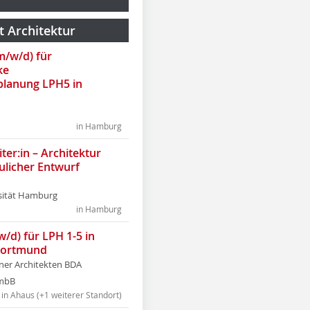
t Architektur
(m/w/d) für
ke
lanung LPH5 in
in Hamburg
ter:in – Architektur
ulicher Entwurf
sität Hamburg
in Hamburg
w/d) für LPH 1-5 in
Dortmund
tner Architekten BDA
tmbB
in Ahaus (+1 weiterer Standort)