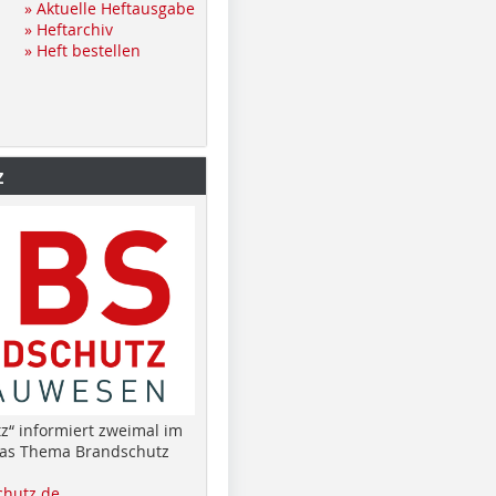
» Aktuelle Heftausgabe
» Heftarchiv
» Heft bestellen
z
z“ informiert zweimal im
das Thema Brandschutz
hutz.de