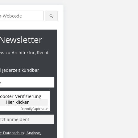
Newsletter
s zu Architektur, Recht
d jederzeit kündbar
oboter-Verifizierung
Hier klicken
Friendly
Captcha ⇗
etzt anmelden!
e: Datenschutz, Analyse,