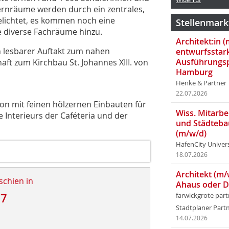
ernräume werden durch ein zentrales,
belichtet, es kommen noch eine
Stellenmark
ie diverse Fachräume hinzu.
Architekt:in 
h lesbarer Auftakt zum nahen
entwurfsstar
Ausführungsp
ft zum Kirchbau St. Johannes XIII. von
Hamburg
Henke & Partner
22.07.2026
on mit feinen hölzernen Einbauten für
Wiss. Mitarbei
 Interieurs der Caféteria und der
und Städteba
(m/w/d)
HafenCity Univer
18.07.2026
Architekt (m/
schien in
Ahaus oder 
17
farwickgrote par
Stadtplaner Par
d
14.07.2026