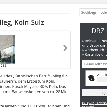
leg, Köln-Sülz
DBZ 
» Relevante New
und Baupraxis
» wöchentlich
» Kostenlos un
/ DBZ
Anti-R
u des „Katholischen Berufskolleg für
 Bauherrn, dem Erzbistum Köln,
innen, Kusch Mayerle BDA, Köln. Das
ubau mit Bauwerkskosten von ca. 28 Mio.
» J
Beispiele, Hinweis
ute lernen rund 1 000 SchülerInnen und
Widerruf