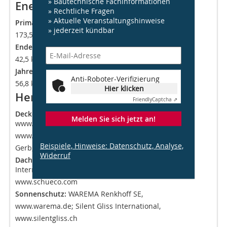
» Bautechnische Fachinformationen
Energiebedarf
» Rechtliche Fragen
» Aktuelle Veranstaltungshinweise
Primärenergiebedarf:
» jederzeit kündbar
173,5 kWh/m²a nach OIB RL6
Endenergiebedarf:
1
42,5 kWh/m²a nach OIB RL 6
Jahresheizwärmebedarf:
Anti-Roboter-Verifizierung
56,8 kWh/m²a nach OIB RL6
Hier klicken
Hersteller
Friendly
Captcha ⇗
Decke Stahlbeton:
Peikko Deutschland GmbH,
Melden Sie sich jetzt an!
www.peikko.de; Franz Oberndorfer GmbH & Co. KG,
www.oberndorfer.at;
Beispiele, Hinweise: Datenschutz, Analyse,
Gerb, www.gerb.com
Widerruf
Dach:
Eternit GmbH, www.eternit.de; Schüco
International KG,
www.schueco.com
Sonnenschutz:
WAREMA Renkhoff SE,
www.warema.de; Silent Gliss International,
www.silentgliss.ch