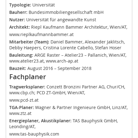
Typologie:
Universität
Bauherr:
Bundesimmobiliengesellschaft mbH
Nutzer:
Universität für angewandte Kunst
Architekt:
Riepl Kaufmann Bammer Architektur, Wien/AT,
www.rieplkaufmannbammer.at
Mitarbeiter (Team):
Daniel Bammer, Alexander Jaklitsch,
Debby Haepers, Cristina Lorente Cabello, Stefan Hoser
Bauleitung:
ARGE Raster – Atelier23 – Pallanich, Wien/AT,
www.atelier23.at, www.arch-ap.at
Bauzeit:
August 2016 – September 2018
Fachplaner
Tragwerksplaner:
Conzett Bronzini Partner AG, Chur/CH,
www.cbp.ch; PCD ZT-GmbH, Wien/AT,
www.pcd-zt.at
TGA-Planer:
Wagner & Partner Ingenieure GmbH, Linz/AT,
www.ztz.at
Energieplaner, Akustikplaner:
TAS Bauphysik GmbH,
Leonding/AT,
www.tas-bauphysik.com