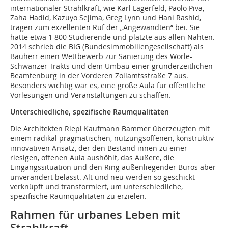
internationaler Strahlkraft, wie Karl Lagerfeld, Paolo Piva,
Zaha Hadid, Kazuyo Sejima, Greg Lynn und Hani Rashid,
tragen zum exzellenten Ruf der „Angewandten“ bei. Sie
hatte etwa 1 800 Studierende und platzte aus allen Nähten.
2014 schrieb die BIG (Bundes­immobiliengesellschaft) als
Bauherr einen Wettbewerb zur Sanierung des Wörle-
Schwanzer-Trakts und dem Umbau einer gründerzeitlichen
Beamtenburg in der Vorderen Zollamtsstraße 7 aus.
Besonders wichtig war es, eine große Aula für öffentliche
Vorlesungen und Veranstaltungen zu schaffen.
Unterschiedliche, spezifische Raumqualitäten
Die Architekten Riepl Kaufmann Bammer überzeugten mit
einem radikal pragmatischen, nutzungsoffenen, konstruktiv
innovativen Ansatz, der den Bestand innen zu einer
riesigen, offenen Aula aushöhlt, das Äußere, die
Eingangssituation und den Ring außenliegender Büros aber
unverändert belässt. Alt und neu werden so geschickt
verknüpft und transformiert, um unterschiedliche,
spezifische Raumqualitäten zu erzielen.
Rahmen für urbanes Leben mit