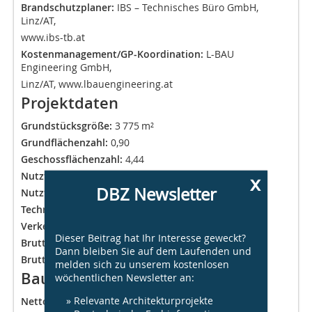
Brandschutzplaner:
IBS – Technisches Büro GmbH,
Linz/AT,
www.ibs-tb.at
Kostenmanagement/GP-Koordination:
L-BAU
Engineering GmbH,
Linz/AT, www.lbauengineering.at
Projektdaten
Grundstücksgröße:
3 775 m²
Grundflächenzahl:
0,90
Geschossflächenzahl:
4,44
Nutzfläche gesamt:
15 120 m²
x
DBZ Newsletter
Nutzfläche:
9 566 m²
Technikfläche:
621 m²
Verkehrsfläche:
4 933 m²
Dieser Beitrag hat Ihr Interesse geweckt?
Brutto-Grundfläche:
16 684 m²
Dann bleiben Sie auf dem Laufenden und
Brutto-Rauminhalt:
86 940 m³
melden sich zu unserem kostenlosen
Baukosten (nach DIN 276)
wöchentlichen Newsletter an:
» Relevante Architekturprojekte
Netto ohne Einrichtung:
ca. 39 Mio. €