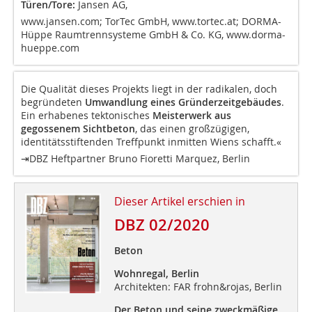
Türen/Tore:
Jansen AG,
www.jansen.com; TorTec GmbH, www.tortec.at; DORMA-
Hüppe Raumtrennsysteme GmbH & Co. KG, www.dorma-
hueppe.com
Die Qualität dieses Projekts liegt in der radikalen, doch
begründeten
Umwandlung eines Gründerzeitgebäudes
.
Ein erhabenes tektonisches
Meisterwerk aus
gegossenem Sichtbeton
, das einen großzügigen,
identitätsstiftenden Treffpunkt inmitten Wiens schafft.«
⇥DBZ Heftpartner Bruno Fioretti Marquez, Berlin
Dieser Artikel erschien in
DBZ 02/2020
Beton
Wohnregal, Berlin
Architekten: FAR frohn&rojas, Berlin
Der Beton und seine zweckmäßige