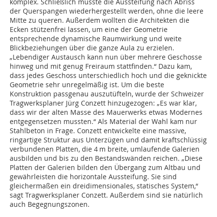
komplex. Schließlich musste die Aussteifung nach Abriss
der Querspangen wiederhergestellt werden, ohne die leere
Mitte zu queren. Außerdem wollten die Architekten die
Ecken stützenfrei lassen, um eine der Geometrie
entsprechende dynamische Raumwirkung und weite
Blickbeziehungen über die ganze Aula zu erzielen.
„Lebendiger Austausch kann nun über mehrere Geschosse
hinweg und mit genug Freiraum stattfinden.“ Dazu kam,
dass jedes Geschoss unterschiedlich hoch und die geknickte
Geometrie sehr unregelmäßig ist. Um die beste
Konstruktion passgenau auszutüfteln, wurde der Schweizer
Tragwerksplaner Jürg Conzett hinzugezogen: „Es war klar,
dass wir der alten Masse des Mauerwerks etwas Modernes
entgegensetzen mussten.“ Als Material der Wahl kam nur
Stahlbeton in Frage. Conzett entwickelte eine massive,
ringartige Struktur aus Unterzügen und damit kraftschlüssig
verbundenen Platten, die 4 m breite, umlaufende Galerien
ausbilden und bis zu den Bestandswänden reichen. „Diese
Platten der Galerien bilden den Übergang zum Altbau und
gewährleisten die horizontale Aussteifung. Sie sind
gleichermaßen ein dreidimensionales, statisches System,“
sagt Tragwerksplaner Conzett. Außerdem sind sie natürlich
auch Begegnungszonen.