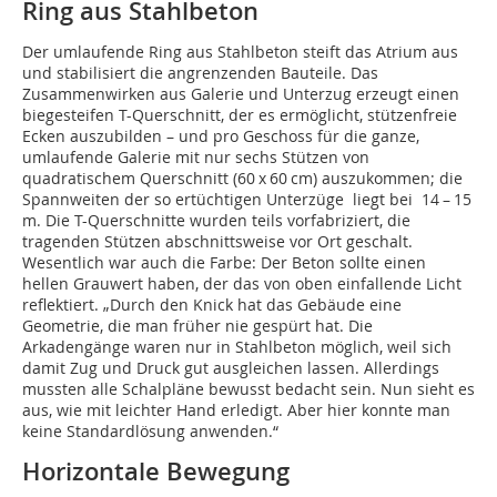
Ring aus Stahlbeton
Der umlaufende Ring aus Stahlbeton steift das Atrium aus
und stabilisiert die angrenzenden Bauteile. Das
Zusammenwirken aus Galerie und Unterzug erzeugt einen
biegesteifen T-Querschnitt, der es ermöglicht, stützenfreie
Ecken auszubilden – und pro Geschoss für die ganze,
umlaufende Galerie mit nur sechs Stützen von
quadratischem Querschnitt (60 x 60 cm) auszukommen; die
Spannweiten der so ertüchtigen Unterzüge liegt bei 14 – 15
m. Die T-Querschnitte wurden teils vorfabriziert, die
tragenden Stützen abschnittsweise vor Ort geschalt.
Wesentlich war auch die Farbe: Der Beton sollte einen
hellen Grauwert haben, der das von oben einfallende Licht
reflektiert. „Durch den Knick hat das Gebäude eine
Geometrie, die man früher nie gespürt hat. Die
Arkadengänge waren nur in Stahlbeton möglich, weil sich
damit Zug und Druck gut ausgleichen lassen. Allerdings
mussten alle Schalpläne bewusst bedacht sein. Nun sieht es
aus, wie mit leichter Hand erledigt. Aber hier konnte man
keine Standardlösung anwenden.“
Horizontale Bewegung