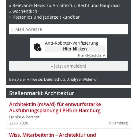
» Relevante News zu Architektur, Recht und Baupraxis
» wöchentlich
» Kostenlos und jederzeit kündbar
Anti-Roboter-Verifizierung
Hier klicken
Friendly
Captcha ⇗
» Jetzt anmelden!
Beispiele, Hinweise: Datenschutz, Analyse, Widerruf
Stellenmarkt Architektur
Architekt:in (m/w/d) für entwurfsstarke
Ausführungsplanung LPH5 in Hamburg
Henke & Partner
22.07.2026
in Hamburg
Wiss. Mitarbeiter:in – Architektur und