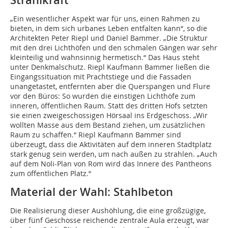
Strahlkraft
„Ein wesentlicher Aspekt war für uns, einen Rahmen zu
bieten, in dem sich urbanes Leben entfalten kann“, so die
Architekten Peter Riepl und Daniel Bammer. „Die Struktur
mit den drei Lichthöfen und den schmalen Gängen war sehr
kleinteilig und wahnsinnig hermetisch.“ Das Haus steht
unter Denkmalschutz. Riepl Kaufmann Bammer ließen die
Eingangssituation mit Prachtstiege und die Fassaden
unangetastet, entfernten aber die Querspangen und Flure
vor den Büros: So wurden die einstigen Lichthöfe zum
inneren, öffentlichen Raum. Statt des dritten Hofs setzten
sie einen zweigeschossigen Hörsaal ins Erdgeschoss. „Wir
wollten Masse aus dem Bestand ziehen, um zusätzlichen
Raum zu schaffen.“ Riepl Kaufmann Bammer sind
überzeugt, dass die Aktivitäten auf dem inneren Stadtplatz
stark genug sein werden, um nach außen zu strahlen. „Auch
auf dem Noli-Plan von Rom wird das Innere des Pantheons
zum öffentlichen Platz.“
Material der Wahl: Stahlbeton
Die Realisierung dieser Aushöhlung, die eine großzügige,
über fünf Geschosse reichende zentrale Aula erzeugt, war