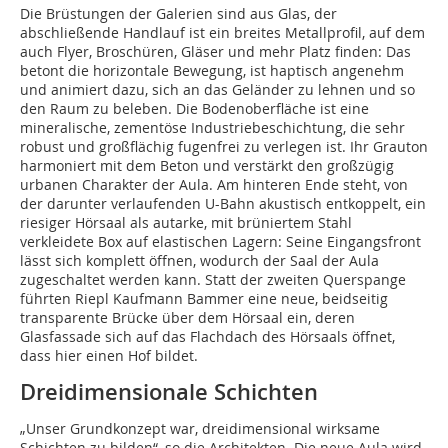
Die Brüstungen der Galerien sind aus Glas, der
abschließende Handlauf ist ein breites Metallprofil, auf dem
auch Flyer, Broschüren, Gläser und mehr Platz finden: Das
betont die horizontale Bewegung, ist haptisch angenehm
und animiert dazu, sich an das Geländer zu lehnen und so
den Raum zu beleben. Die Bodenoberfläche ist eine
mineralische, zementöse Industriebeschichtung, die sehr
robust und großflächig fugenfrei zu verlegen ist. Ihr Grauton
harmoniert mit dem Beton und verstärkt den großzügig
urbanen Charakter der Aula. Am hinteren Ende steht, von
der darunter verlaufenden U-Bahn akustisch entkoppelt, ein
riesiger Hörsaal als autarke, mit brüniertem Stahl
verkleidete Box auf elastischen Lagern: Seine Eingangsfront
lässt sich komplett öffnen, wodurch der Saal der Aula
zugeschaltet werden kann. Statt der zweiten Querspange
führten Riepl Kaufmann Bammer eine neue, beidseitig
transparente Brücke über dem Hörsaal ein, deren
Glasfassade sich auf das Flachdach des Hörsaals öffnet,
dass hier einen Hof bildet.
Dreidimensionale Schichten
„Unser Grundkonzept war, dreidimensional wirksame
Schichten zu bilden“, so die Architekten. Die neue Aula wird