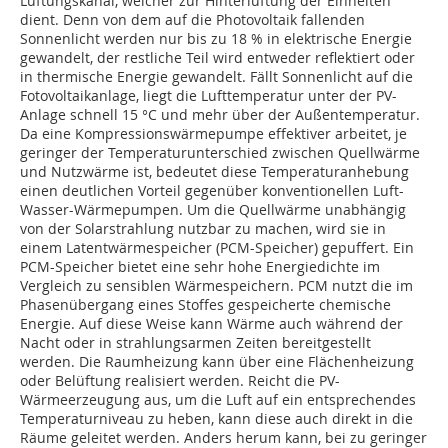
Lüftungskanal, welcher zur Hinterlüftung der Einheiten
dient. Denn von dem auf die Photovoltaik fallenden
Sonnenlicht werden nur bis zu 18 % in elektrische Energie
gewandelt, der restliche Teil wird entweder reflektiert oder
in thermische Energie gewandelt. Fällt Sonnenlicht auf die
Fotovoltaikanlage, liegt die Lufttemperatur unter der PV-
Anlage schnell 15 °C und mehr über der Außentemperatur.
Da eine Kompressionswärmepumpe effektiver arbeitet, je
geringer der Temperaturunterschied zwischen Quellwärme
und Nutzwärme ist, bedeutet diese Temperaturanhebung
einen deutlichen Vorteil gegenüber konventionellen Luft-
Wasser-Wärmepumpen. Um die Quellwärme unabhängig
von der Solarstrahlung nutzbar zu machen, wird sie in
einem Latentwärmespeicher (PCM-Speicher) gepuffert. Ein
PCM-Speicher bietet eine sehr hohe Energiedichte im
Vergleich zu sensiblen Wärmespeichern. PCM nutzt die im
Phasenübergang eines Stoffes gespeicherte chemische
Energie. Auf diese Weise kann Wärme auch während der
Nacht oder in strahlungsarmen Zeiten bereitgestellt
werden. Die Raumheizung kann über eine Flächenheizung
oder Belüftung realisiert werden. Reicht die PV-
Wärmeerzeugung aus, um die Luft auf ein entsprechendes
Temperaturniveau zu heben, kann diese auch direkt in die
Räume geleitet werden. Anders herum kann, bei zu geringer