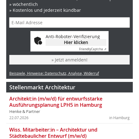
» wöchentlich
» Kostenlos und jederzeit kündbar
Anti-Roboter-Verifizierung
Hier klicken
Friendly
Captcha ⇗
» Jetzt anmelden!
Beispiele, Hinweise: Datenschutz, Analyse, Widerruf
Stellenmarkt Architektur
Architekt:in (m/w/d) für entwurfsstarke
Ausführungsplanung LPH5 in Hamburg
Henke & Partner
22.07.2026
in Hamburg
Wiss. Mitarbeiter:in – Architektur und
Städtebaulicher Entwurf (m/w/d)